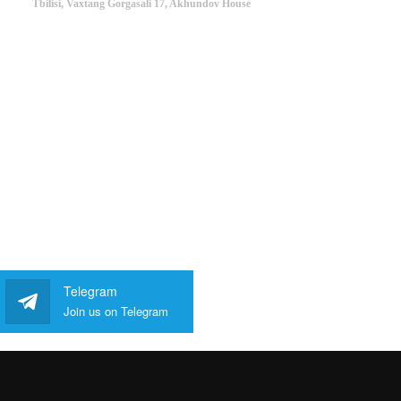
Tbilisi, Vaxtang Gorgasali 17, Akhundov House
Telegram
Join us on Telegram