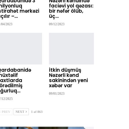
Qardabanidə 3
Nəzərli kəndində
ilyonluq
faciəvi yol qəzası:
stirahət mərkəzi
bir nəfər ölüb,
çılır –…
üç…
1/04/2023
09/12/2023
Qardabanidə
İtkin düşmüş
üxtəlif
Nəzərli kənd
axtlarda
sakinindən yeni
örədilmiş
xəbər var
ğurluq…
09/01/2023
7/12/2025
PREV
NEXT
1 of 863