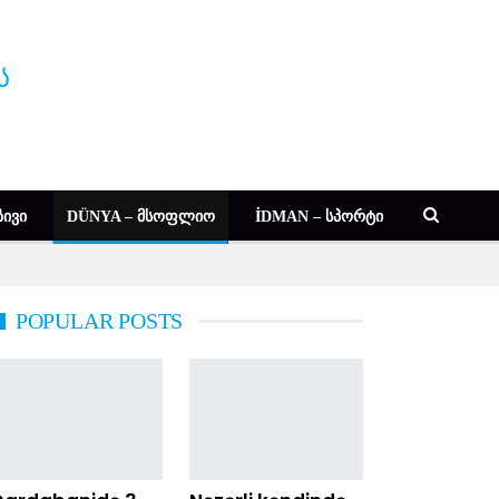
ᲘᲕᲘ
DÜNYA – ᲛᲡᲝᲤᲚᲘᲝ
İDMAN – ᲡᲞᲝᲠᲢᲘ
POPULAR POSTS