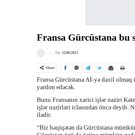
Fransa Gürcüstana bu 
On
22/06/2023
Share
Fransa Gürcüstana Aİ-yə daxil olmaq ü
yardım edəcək.
Bunu Fransanın xarici işlər naziri Kat
işlər nazirləri iclasından öncə deyib.
ilədir.
“Biz həqiqətən də Gürcüstana mümkün