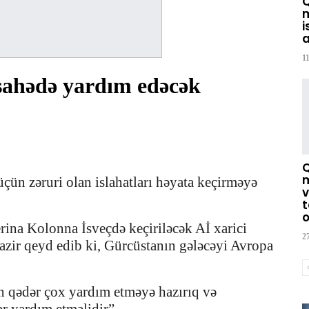
m
i
a
1
sahədə yardım edəcək
m
çün zəruri olan islahatları həyata keçirməyə
v
t
o
erina Kolonna İsveçdə keçiriləcək Aİ xarici
2
 Nazir qeyd edib ki, Gürcüstanın gələcəyi Avropa
 qədər çox yardım etməyə hazırıq və