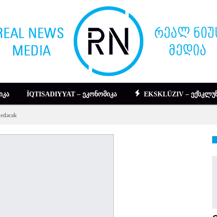
ᲘᲙᲐ
İQTISADIYYAT – ᲔᲙᲝᲜᲝᲛᲘᲙᲐ
EKSKLÜZIV – ᲔᲥᲡᲙᲚᲣᲖ
 edəcək
DIGƏR – ᲡᲮᲕᲐ