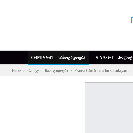
CƏMIYYƏT – ᲡᲐᲖᲝᲒᲐᲓᲝᲔᲑᲐ
SIYASƏT – ᲞᲝᲚᲘᲢ
Home
Cəmiyyət – საზოგადოება
Fransa Gürcüstana bu sahədə yardım