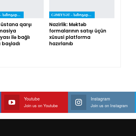
CƏMIYYƏT – ᲡᲐᲖᲝᲒᲐᲓᲝᲔᲑᲐ
CƏMIYYƏT – ᲡᲐᲖᲝᲒᲐᲓᲝᲔᲑᲐ
üstana qarşı
Nazirlik: Məktəb
masiya
formalarının satışı üçün
ası ilə bağlı
xüsusi platforma
a başladı
hazırlanıb
Youtube
Instagram
Join us on Youtube
Join us on Instagram