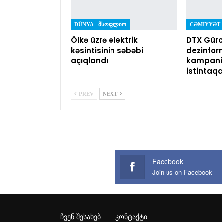
DÜNYA - ᲛᲡᲝᲤᲚᲘᲝ
Ölkə üzrə elektrik
DTX Gürc
kəsintisinin səbəbi
dezinfor
açıqlandı
kampaniy
istintaq
PREV
NEXT
Facebook
Join us on Facebook
ᲩᲕᲔᲜ ᲨᲔᲡᲐᲮᲔᲑ
ᲙᲝᲜᲢᲐᲥᲢᲘ