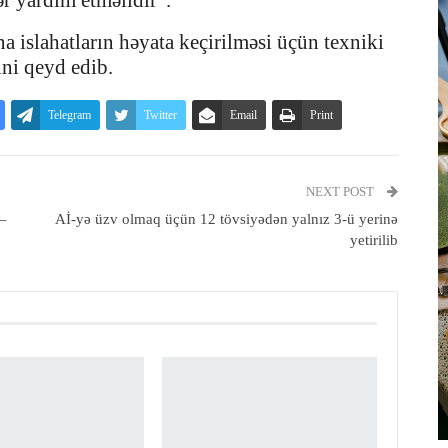
 yardım etməlidir”.
 islahatların həyata keçirilməsi üçün texniki
ini qeyd edib.
Telegram
Twitter
Email
Print
NEXT POST
 –
Aİ-yə üzv olmaq üçün 12 tövsiyədən yalnız 3-ü yerinə
yetirilib