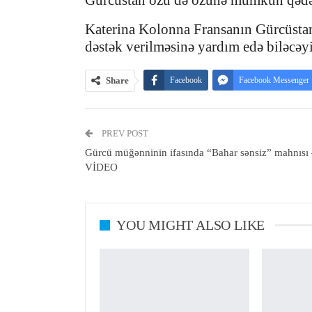
Gürcüstan özü də özünə mümkün qədər
Katerina Kolonna Fransanın Gürcüstana
dəstək verilməsinə yardım edə biləcəy
Share
Facebook
Facebook Messenger
PREV POST
Gürcü müğənninin ifasında “Bahar sənsiz” mahnısı
VİDEO
YOU MIGHT ALSO LIKE