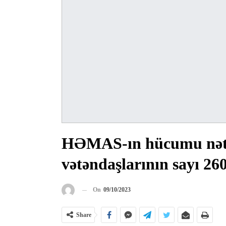
HƏMAS-ın hücumu nətic
vətəndaşlarının sayı 26
On
09/10/2023
Share