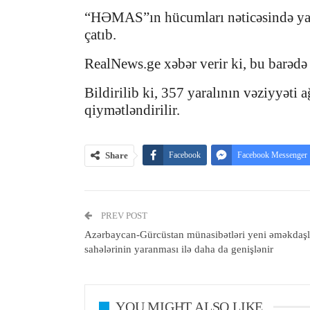
“HƏMAS”ın hücumları nəticəsində yaral
çatıb.
RealNews.ge xəbər verir ki, bu barədə 
Bildirilib ki, 357 yaralının vəziyyəti a
qiymətləndirilir.
Share
Facebook
Facebook Messenger
PREV POST
Azərbaycan-Gürcüstan münasibətləri yeni əməkdaşl
sahələrinin yaranması ilə daha da genişlənir
YOU MIGHT ALSO LIKE