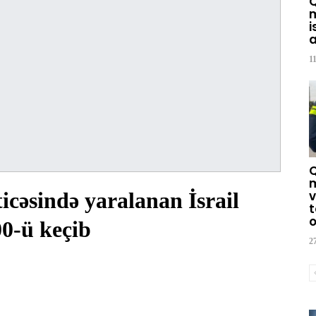
m
i
a
1
m
əsində yaralanan İsrail
v
t
o
00-ü keçib
2