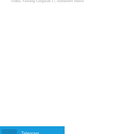
Tbilisi, Vaxtang Gorgasali 17, Akhundov House
Telegram