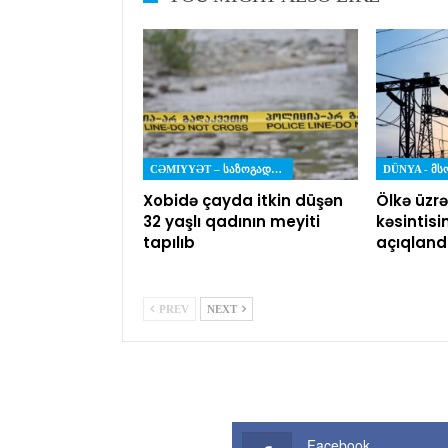
CƏMIYYƏT – ᲡᲐᲖᲝᲒᲐᲓᲝᲔᲑᲐ
DÜNYA - Მ
Xobidə çayda itkin düşən
Ölkə üzrə
32 yaşlı qadının meyiti
kəsintisi
tapılıb
açıqland
PREV
NEXT
Facebook