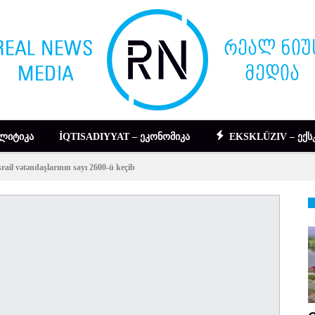
ᲚᲘᲢᲘᲙᲐ
İQTISADIYYAT – ᲔᲙᲝᲜᲝᲛᲘᲙᲐ
EKSKLÜZIV – ᲔᲥᲡ
il vətəndaşlarının sayı 2600-ü keçib