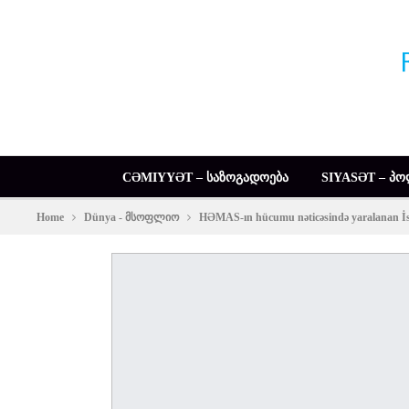
CƏMIYYƏT – ᲡᲐᲖᲝᲒᲐᲓᲝᲔᲑᲐ
SIYASƏT – ᲞᲝ
Home
Dünya - მსოფლიო
HƏMAS-ın hücumu nəticəsində yaralanan İsra