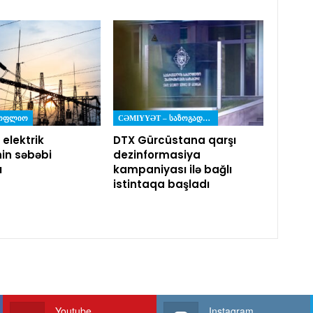
ᲡᲝᲤᲚᲘᲝ
CƏMIYYƏT – ᲡᲐᲖᲝᲒᲐᲓᲝᲔᲑᲐ
 elektrik
DTX Gürcüstana qarşı
nin səbəbi
dezinformasiya
ı
kampaniyası ilə bağlı
istintaqa başladı
Youtube
Instagram