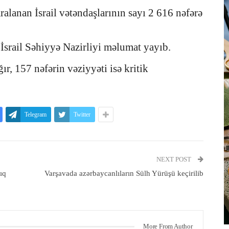
anan İsrail vətəndaşlarının sayı 2 616 nəfərə
İsrail Səhiyyə Nazirliyi məlumat yayıb.
ğır, 157 nəfərin vəziyyəti isə kritik
Telegram
Twitter
NEXT POST
ıq
Varşavada azərbaycanlıların Sülh Yürüşü keçirilib
More From Author