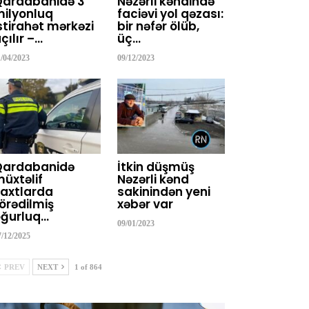
Qardabanidə 3
Nəzərli kəndində
ilyonluq
faciəvi yol qəzası:
stirahət mərkəzi
bir nəfər ölüb,
çılır –…
üç…
1/04/2023
09/12/2023
Qardabanidə
İtkin düşmüş
üxtəlif
Nəzərli kənd
axtlarda
sakinindən yeni
örədilmiş
xəbər var
ğurluq…
09/01/2023
7/12/2025
PREV
NEXT
1 of 864