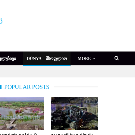
ᲙᲚᲣᲖᲘᲕᲘ
DÜNYA – ᲛᲡᲝᲤᲚᲘᲝ
MORE
POPULAR POSTS