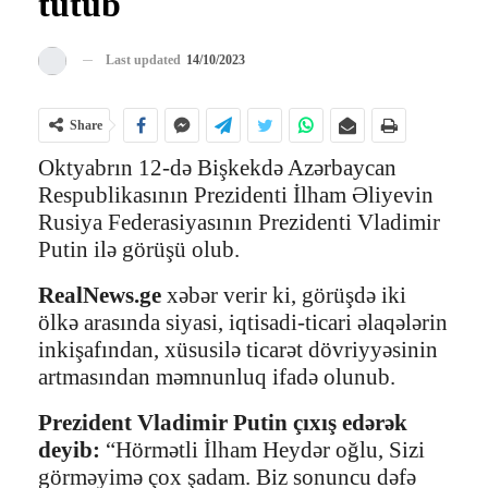
tutub
Last updated
14/10/2023
Share
Oktyabrın 12-də Bişkekdə Azərbaycan
Respublikasının Prezidenti İlham Əliyevin
Rusiya Federasiyasının Prezidenti Vladimir
Putin ilə görüşü olub.
RealNews.ge
xəbər verir ki, görüşdə iki
ölkə arasında siyasi, iqtisadi-ticari əlaqələrin
inkişafından, xüsusilə ticarət dövriyyəsinin
artmasından məmnunluq ifadə olunub.
Prezident Vladimir Putin çıxış edərək
deyib:
“Hörmətli İlham Heydər oğlu, Sizi
görməyimə çox şadam. Biz sonuncu dəfə