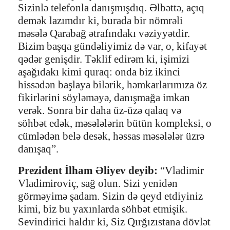
Sizinlə telefonla danışmışdıq. Əlbəttə, açıq
demək lazımdır ki, burada bir nömrəli
məsələ Qarabağ ətrafındakı vəziyyətdir.
Bizim başqa gündəliyimiz də var, o, kifayət
qədər genişdir. Təklif edirəm ki, işimizi
aşağıdakı kimi quraq: onda biz ikinci
hissədən başlaya bilərik, həmkarlarımıza öz
fikirlərini söyləməyə, danışmağa imkan
verək. Sonra bir daha üz-üzə qalaq və
söhbət edək, məsələlərin bütün kompleksi, o
cümlədən belə desək, həssas məsələlər üzrə
danışaq”.
Prezident İlham Əliyev deyib:
“Vladimir
Vladimiroviç, sağ olun. Sizi yenidən
görməyimə şadam. Sizin də qeyd etdiyiniz
kimi, biz bu yaxınlarda söhbət etmişik.
Sevindirici haldır ki, Siz Qırğızıstana dövlət