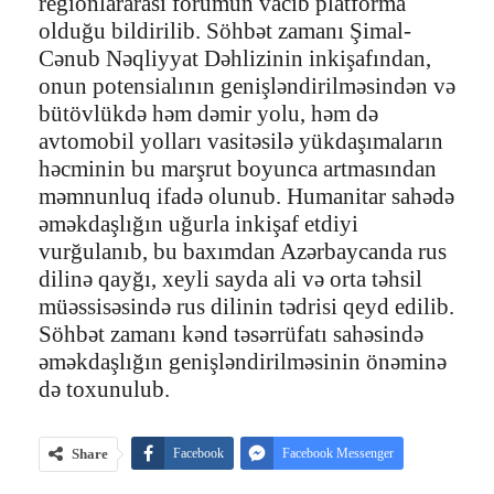
regionlararası forumun vacib platforma
olduğu bildirilib. Söhbət zamanı Şimal-
Cənub Nəqliyyat Dəhlizinin inkişafından,
onun potensialının genişləndirilməsindən və
bütövlükdə həm dəmir yolu, həm də
avtomobil yolları vasitəsilə yükdaşımaların
həcminin bu marşrut boyunca artmasından
məmnunluq ifadə olunub. Humanitar sahədə
əməkdaşlığın uğurla inkişaf etdiyi
vurğulanıb, bu baxımdan Azərbaycanda rus
dilinə qayğı, xeyli sayda ali və orta təhsil
müəssisəsində rus dilinin tədrisi qeyd edilib.
Söhbət zamanı kənd təsərrüfatı sahəsində
əməkdaşlığın genişləndirilməsinin önəminə
də toxunulub.
Share
Facebook
Facebook Messenger