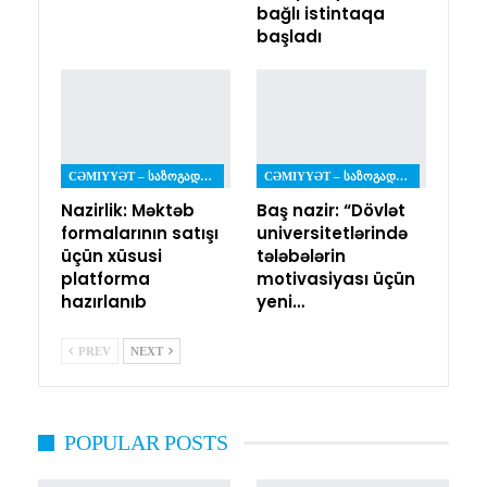
bağlı istintaqa
başladı
CƏMIYYƏT – ᲡᲐᲖᲝᲒᲐᲓᲝᲔᲑᲐ
CƏMIYYƏT – ᲡᲐᲖᲝᲒᲐᲓᲝᲔᲑᲐ
Nazirlik: Məktəb
Baş nazir: “Dövlət
formalarının satışı
universitetlərində
üçün xüsusi
tələbələrin
platforma
motivasiyası üçün
hazırlanıb
yeni…
PREV
NEXT
POPULAR POSTS