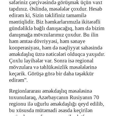
səfəriniz çərçivəsində görüşmək üçün vaxt
tapdınız. Əslində, məsələlər çoxdur. Hesab
edirəm ki, Sizin təklifiniz tamamilə
məntiqlidir. Biz həmkarlarımızla ikitərəfli
gündəliklə bağlı danışacağıq, həm də bizim
danışmağa mövzularımız çoxdur. Bu ilin
həm əmtəə dövriyyəsi, həm sənaye
kooperasiyası, həm də nəqliyyat sahəsində
əməkdaşlıq üzrə nəticələri olduqca yaxşıdır.
Çoxlu layihələr var. Sonra isə regional
mövzulara və təhlükəsizlik məsələlərinə
keçərik. Görüşə görə bir daha təşəkkür
edirəm”.
Regionlararası əməkdaşlıq məsələsinə
toxunularaq, Azərbaycanın Rusiyanın 70
regionu ilə uğurlu əməkdaşlığı qeyd edilib,
bu xüsusda mütəmadi əsasda keçirilən