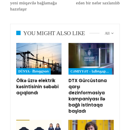
yeni müqavilə bağlamağa
edən bir nəfər saxlanılıb
hazırlaşır
YOU MIGHT ALSO LIKE
All
DÜNYA - ᲛᲡᲝᲤᲚᲘᲝ
CƏMIYYƏT – ᲡᲐᲖᲝᲒᲐᲓᲝᲔᲑᲐ
Ölkə üzrə elektrik
DTX Gürcüstana
kəsintisinin səbəbi
qarşı
açıqlandı
dezinformasiya
kampaniyası ilə
bağlı istintaqa
başladı