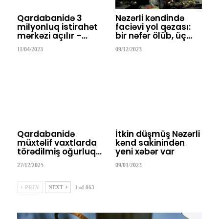
Qardabanidə 3
Nəzərli kəndində
milyonluq istirahət
faciəvi yol qəzası:
mərkəzi açılır –…
bir nəfər ölüb, üç…
11/04/2023
09/12/2023
Qardabanidə
İtkin düşmüş Nəzərli
müxtəlif vaxtlarda
kənd sakinindən
törədilmiş oğurluq…
yeni xəbər var
27/12/2025
09/01/2023
PREV
NEXT
1 of 863