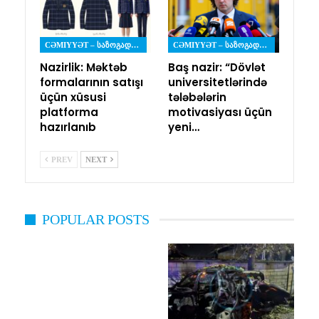
CƏMIYYƏT – ᲡᲐᲖᲝᲒᲐᲓᲝᲔᲑᲐ
CƏMIYYƏT – ᲡᲐᲖᲝᲒᲐᲓᲝᲔᲑᲐ
Nazirlik: Məktəb
Baş nazir: “Dövlət
formalarının satışı
universitetlərində
üçün xüsusi
tələbələrin
platforma
motivasiyası üçün
hazırlanıb
yeni…
PREV
NEXT
POPULAR POSTS