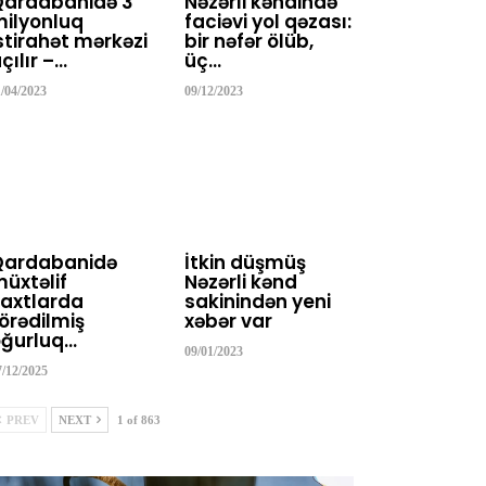
Qardabanidə 3
Nəzərli kəndində
ilyonluq
faciəvi yol qəzası:
stirahət mərkəzi
bir nəfər ölüb,
çılır –…
üç…
1/04/2023
09/12/2023
Qardabanidə
İtkin düşmüş
üxtəlif
Nəzərli kənd
axtlarda
sakinindən yeni
örədilmiş
xəbər var
ğurluq…
09/01/2023
7/12/2025
PREV
NEXT
1 of 863