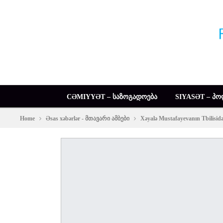
CƏMIYYƏT – ᲡᲐᲖᲝᲒᲐᲓᲝᲔᲑᲐ
SIYASƏT – ᲞᲝ
Home
Əsas xəbərlər - მთავარი ამბები
Xəyalə Mustafayevanın Tbilisidə