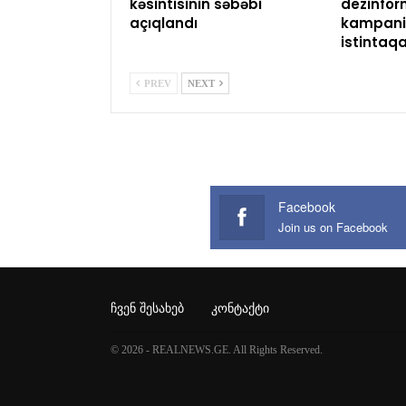
kəsintisinin səbəbi
dezinfor
açıqlandı
kampaniy
istintaq
PREV
NEXT
Facebook
Join us on Facebook
ᲩᲕᲔᲜ ᲨᲔᲡᲐᲮᲔᲑ
ᲙᲝᲜᲢᲐᲥᲢᲘ
© 2026 - REALNEWS.GE. All Rights Reserved.