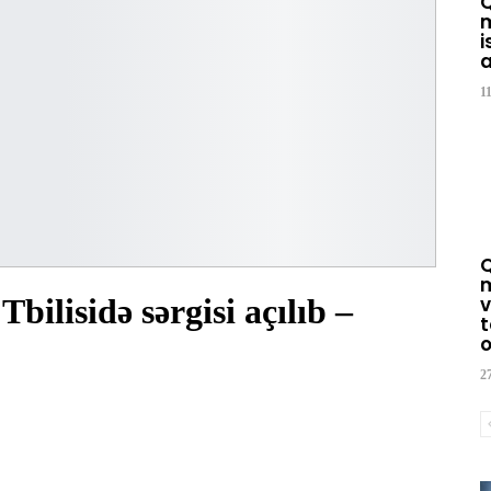
m
i
a
1
m
ilisidə sərgisi açılıb –
v
t
o
2