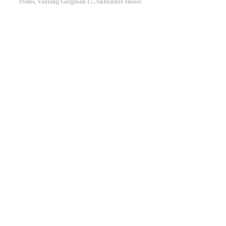
Tbilisi, Vaxtang Gorgasali 17, Akhundov House