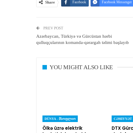
Share
Facebook
Facebook Messenger
PREV POST
Azərbaycan, Türkiyə və Gürcüstan hərbi
qulluqçularının komanda-qərargah təlimi başlayıb
YOU MIGHT ALSO LIKE
DÜNYA - ᲛᲡᲝᲤᲚᲘᲝ
Ölkə üzrə elektrik
DTX Gürc