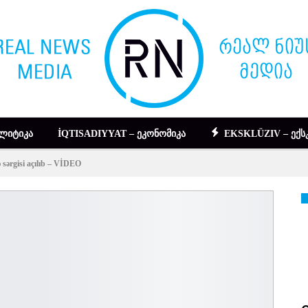
ᲚᲘᲢᲘᲙᲐ
İQTISADIYYAT – ᲔᲙᲝᲜᲝᲛᲘᲙᲐ
EKSKLÜZIV – ᲔᲥᲡ
 sərgisi açılıb – VİDEO