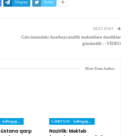
Telegram
Twitter
NEXT POST
Gürcüstandakı Azərbaycandilli məktəblərə dərsliklər
göndərilib – VİDEO
More From Author
CƏMIYYƏT – ᲡᲐᲖᲝᲒᲐᲓᲝᲔᲑᲐ
CƏMIYYƏT – ᲡᲐᲖᲝᲒᲐᲓᲝᲔᲑᲐ
üstana qarşı
Nazirlik: Məktəb