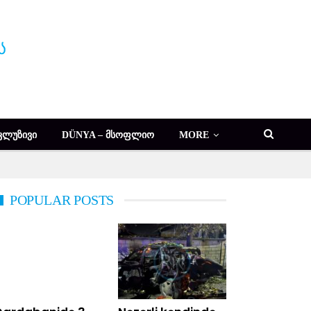
ᲙᲚᲣᲖᲘᲕᲘ
DÜNYA – ᲛᲡᲝᲤᲚᲘᲝ
MORE
POPULAR POSTS