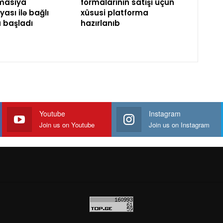
masiya
formalarının satışı üçün
ası ilə bağlı
xüsusi platforma
a başladı
hazırlanıb
Youtube
Instagram
Join us on Youtube
Join us on Instagram