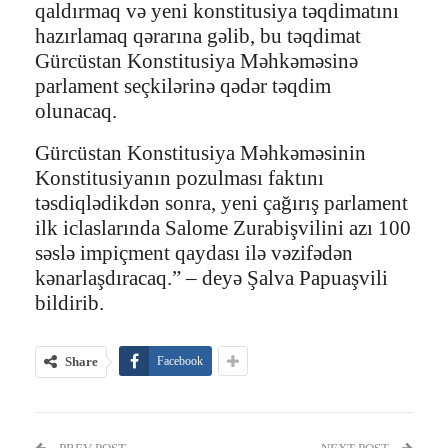
qaldırmaq və yeni konstitusiya təqdimatını
hazırlamaq qərarına gəlib, bu təqdimat
Gürcüstan Konstitusiya Məhkəməsinə
parlament seçkilərinə qədər təqdim
olunacaq.
Gürcüstan Konstitusiya Məhkəməsinin
Konstitusiyanın pozulması faktını
təsdiqlədikdən sonra, yeni çağırış parlament
ilk iclaslarında Salome Zurabişvilini azı 100
səslə impiçment qaydası ilə vəzifədən
kənarlaşdıracaq.” – deyə Şalva Papuaşvili
bildirib.
Share
Facebook