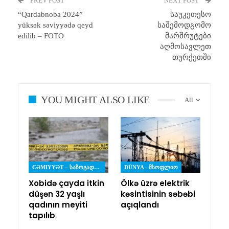
PREV POST
NEXT POST
“Qardabnoba 2024”
საუკეთესო
yüksək səviyyədə qeyd
საშემოდგომო
edilib – FOTO
მარშრუტები
აღმოსავლეთ
თურქეთში
YOU MIGHT ALSO LIKE
All
CƏMIYYƏT – ᲡᲐᲖᲝᲒᲐᲓᲝᲔᲑᲐ
DÜNYA - ᲛᲡᲝᲤᲚᲘᲝ
Xobidə çayda itkin
Ölkə üzrə elektrik
düşən 32 yaşlı
kəsintisinin səbəbi
qadının meyiti
açıqlandı
tapılıb