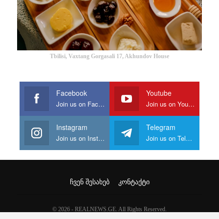
Tbilisi, Vaxtang Gorgasali 17, Akhundov House
Facebook
Youtube
Join us on Facebook
Join us on Youtube
Instagram
Telegram
Join us on Instagram
Join us on Telegram
ᲩᲕᲔᲜ ᲨᲔᲡᲐᲮᲔᲑ
ᲙᲝᲜᲢᲐᲥᲢᲘ
© 2026 - REALNEWS.GE. All Rights Reserved.