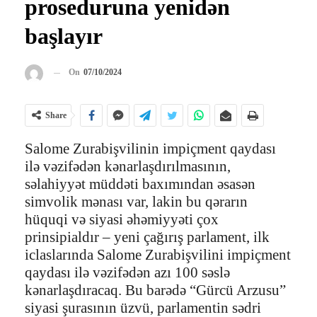
proseduruna yenidən
başlayır
On
07/10/2024
Share
Salome Zurabişvilinin impiçment qaydası
ilə vəzifədən kənarlaşdırılmasının,
səlahiyyət müddəti baxımından əsasən
simvolik mənası var, lakin bu qərarın
hüquqi və siyasi əhəmiyyəti çox
prinsipialdır – yeni çağırış parlament, ilk
iclaslarında Salome Zurabişvilini impiçment
qaydası ilə vəzifədən azı 100 səslə
kənarlaşdıracaq. Bu barədə “Gürcü Arzusu”
siyasi şurasının üzvü, parlamentin sədri