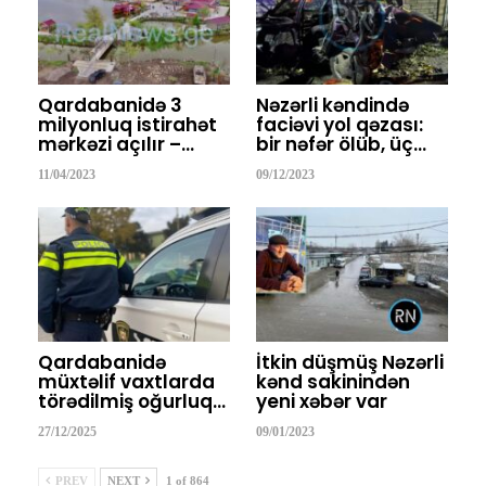
Qardabanidə 3
Nəzərli kəndində
milyonluq istirahət
faciəvi yol qəzası:
mərkəzi açılır –…
bir nəfər ölüb, üç…
11/04/2023
09/12/2023
Qardabanidə
İtkin düşmüş Nəzərli
müxtəlif vaxtlarda
kənd sakinindən
törədilmiş oğurluq…
yeni xəbər var
27/12/2025
09/01/2023
PREV
NEXT
1 of 864