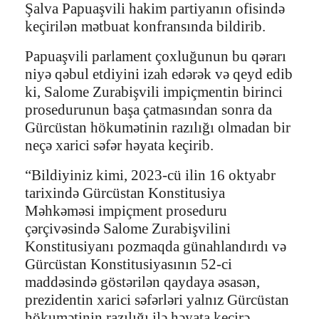
Şalva Papuaşvili hakim partiyanın ofisində
keçirilən mətbuat konfransında bildirib.
Papuaşvili parlament çoxluğunun bu qərarı
niyə qəbul etdiyini izah edərək və qeyd edib
ki, Salome Zurabişvili impiçmentin birinci
prosedurunun başa çatmasından sonra da
Gürcüstan hökumətinin razılığı olmadan bir
neçə xarici səfər həyata keçirib.
“Bildiyiniz kimi, 2023-cü ilin 16 oktyabr
tarixində Gürcüstan Konstitusiya
Məhkəməsi impiçment proseduru
çərçivəsində Salome Zurabişvilini
Konstitusiyanı pozmaqda günahlandırdı və
Gürcüstan Konstitusiyasının 52-ci
maddəsində göstərilən qaydaya əsasən,
prezidentin xarici səfərləri yalnız Gürcüstan
hökumətinin razılığı ilə həyata keçirə