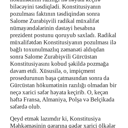
biləcəyini təsdiqlədi. Konstitusiyanın
pozulması faktının təsdiqindən sonra
Salome Zurabişvili radikal müxalifət
nümayəndələrinin dəstəyi hesabına
prezident postunu qoruyub saxladı. Radikal
müxalifətdən Konstitusiyanın pozulması ilə
bağlı toxunulmazlıq zəmanəti aldıqdan
sonra Salome Zurabişvili Gürcüstan
Konstitusiyasını kobud şəkildə pozmağa
davam etdi. Xüsusilə, o, impiçment
prosedurunun başa çatmasından sonra da
Gürcüstan hökumətinin razılığı olmadan bir
neçə xarici səfər həyata keçirib. O, keçən
həftə Fransa, Almaniya, Polşa və Belçikada
səfərdə olub.
Qeyd etmək lazımdır ki, Konstitusiya
Məhkəməsinin qərarına qədər xarici ölkələr