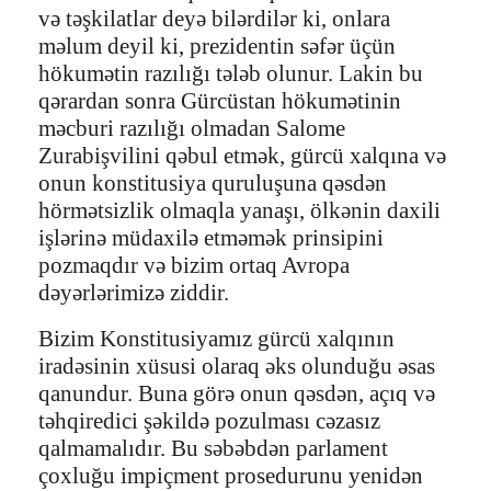
və təşkilatlar deyə bilərdilər ki, onlara
məlum deyil ki, prezidentin səfər üçün
hökumətin razılığı tələb olunur. Lakin bu
qərardan sonra Gürcüstan hökumətinin
məcburi razılığı olmadan Salome
Zurabişvilini qəbul etmək, gürcü xalqına və
onun konstitusiya quruluşuna qəsdən
hörmətsizlik olmaqla yanaşı, ölkənin daxili
işlərinə müdaxilə etməmək prinsipini
pozmaqdır və bizim ortaq Avropa
dəyərlərimizə ziddir.
Bizim Konstitusiyamız gürcü xalqının
iradəsinin xüsusi olaraq əks olunduğu əsas
qanundur. Buna görə onun qəsdən, açıq və
təhqiredici şəkildə pozulması cəzasız
qalmamalıdır. Bu səbəbdən parlament
çoxluğu impiçment prosedurunu yenidən