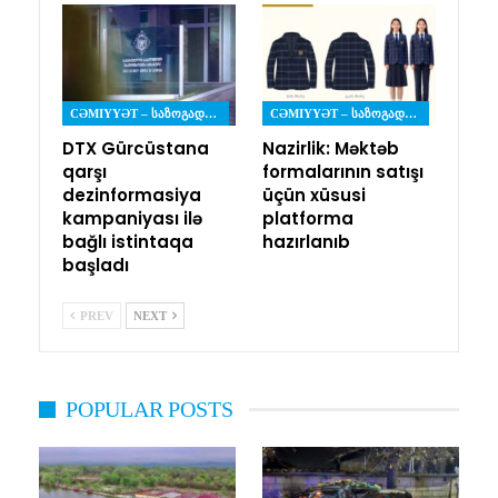
CƏMIYYƏT – ᲡᲐᲖᲝᲒᲐᲓᲝᲔᲑᲐ
CƏMIYYƏT – ᲡᲐᲖᲝᲒᲐᲓᲝᲔᲑᲐ
DTX Gürcüstana
Nazirlik: Məktəb
qarşı
formalarının satışı
dezinformasiya
üçün xüsusi
kampaniyası ilə
platforma
bağlı istintaqa
hazırlanıb
başladı
PREV
NEXT
POPULAR POSTS