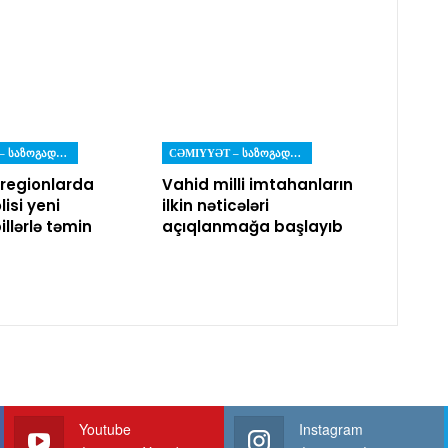
CƏMIYYƏT – ᲡᲐᲖᲝᲒᲐᲓᲝᲔᲑᲐ
CƏMIYYƏT – ᲡᲐᲖᲝᲒᲐᲓᲝᲔᲑᲐ
ə regionlarda
Vahid milli imtahanların
lisi yeni
ilkin nəticələri
llərlə təmin
açıqlanmağa başlayıb
Youtube
Instagram