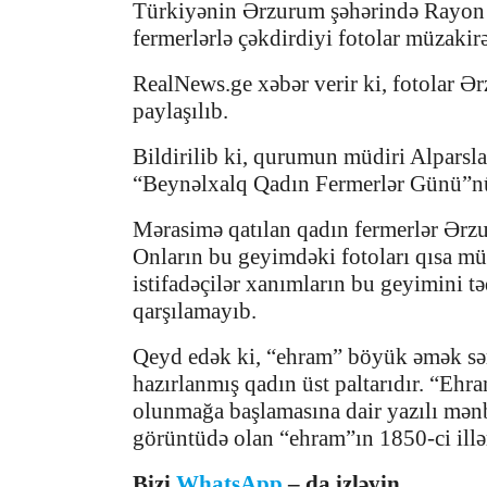
Türkiyənin Ərzurum şəhərində Rayon 
fermerlərlə çəkdirdiyi fotolar müzakir
RealNews.ge xəbər verir ki, fotolar Ər
paylaşılıb.
Bildirilib ki, qurumun müdiri Alparsla
“Beynəlxalq Qadın Fermerlər Günü”nü
Mərasimə qatılan qadın fermerlər Ərz
Onların bu geyimdəki fotoları qısa müd
istifadəçilər xanımların bu geyimini tə
qarşılamayıb.
Qeyd edək ki, “ehram” böyük əmək sər
hazırlanmış qadın üst paltarıdır. “Ehra
olunmağa başlamasına dair yazılı mənb
görüntüdə olan “ehram”ın 1850-ci illər
Bizi
WhatsApp
– da izləyin.