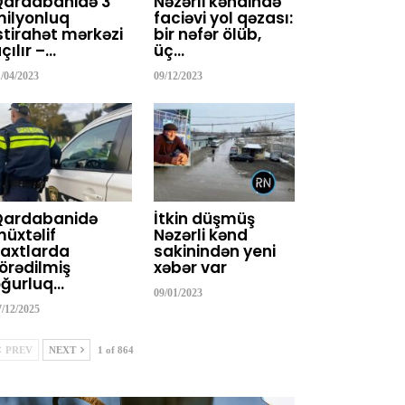
Qardabanidə 3
Nəzərli kəndində
ilyonluq
faciəvi yol qəzası:
stirahət mərkəzi
bir nəfər ölüb,
çılır –…
üç…
1/04/2023
09/12/2023
Qardabanidə
İtkin düşmüş
üxtəlif
Nəzərli kənd
axtlarda
sakinindən yeni
örədilmiş
xəbər var
ğurluq…
09/01/2023
7/12/2025
PREV
NEXT
1 of 864