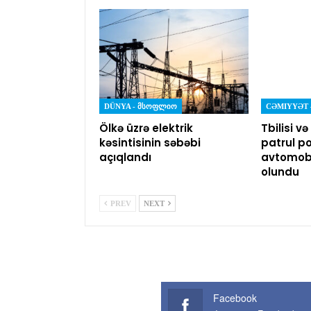
DÜNYA - ᲛᲡᲝᲤᲚᲘᲝ
Ölkə üzrə elektrik
Tbilisi v
kəsintisinin səbəbi
patrul po
açıqlandı
avtomobi
olundu
PREV
NEXT
Facebook