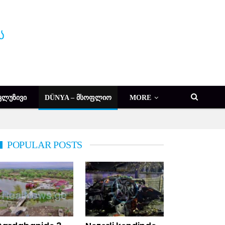
ᲙᲚᲣᲖᲘᲕᲘ
DÜNYA – ᲛᲡᲝᲤᲚᲘᲝ
MORE
POPULAR POSTS