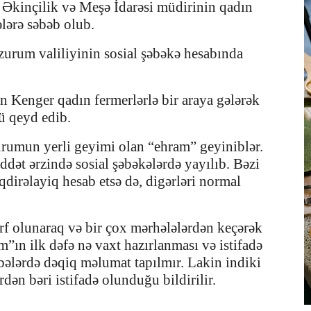
Əkinçilik və Meşə İdarəsi müdirinin qadın
ələrə səbəb olub.
zurum valiliyinin sosial şəbəkə hesabında
n Kenger qadın fermerlərlə bir araya gələrək
 qeyd edib.
urumun yerli geyimi olan “ehram” geyiniblər.
dət ərzində sosial şəbəkələrdə yayılıb. Bəzi
qdirəlayiq hesab etsə də, digərləri normal
f olunaraq və bir çox mərhələlərdən keçərək
m”ın ilk dəfə nə vaxt hazırlanması və istifadə
ələrdə dəqiq məlumat tapılmır. Lakin indiki
dən bəri istifadə olunduğu bildirilir.