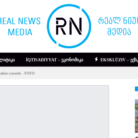
ᲚᲘᲢᲘᲙᲐ
İQTISADIYYAT – ᲔᲙᲝᲜᲝᲛᲘᲙᲐ
EKSKLÜZIV – ᲔᲥᲡ
zakirə yaratdı – FOTO