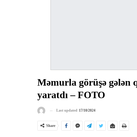
Məmurla görüşə gələn q
yaratdı – FOTO
Last updated
17/10/2024
Share