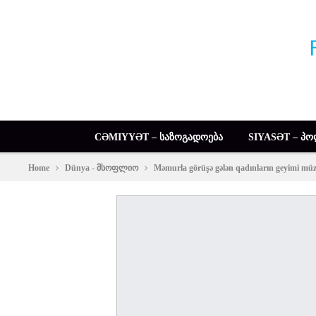
CƏMIYYƏT – ᲡᲐᲖᲝᲒᲐᲓᲝᲔᲑᲐ
SIYASƏT – ᲞᲝ
Home
Dünya - მსოფლიო
Məmurla görüşə gələn qadınların geyimi mü