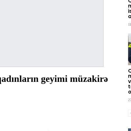
m
i
a
1
m
adınların geyimi müzakirə
v
t
o
2