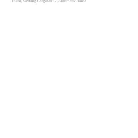
Tbilisi, Vaxtang Gorgasali 17, Akhundov House