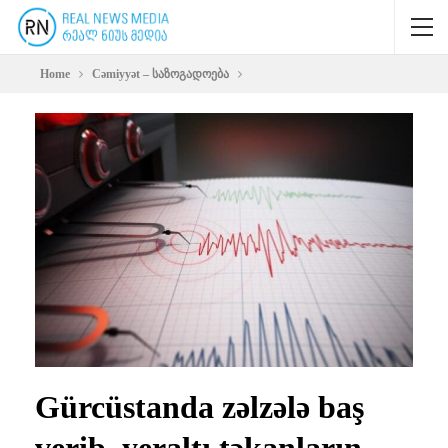
Home
Cəmiyyət – საზოგადოება
Gürcüstanda zəlzələ baş
verib, yeraltı təkanların