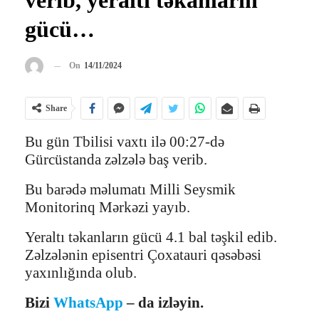
gücü…
On
14/11/2024
Share
Bu gün Tbilisi vaxtı ilə 00:27-də
Gürcüstanda zəlzələ baş verib.
Bu barədə məlumatı Milli Seysmik
Monitorinq Mərkəzi yayıb.
Yeraltı təkanların gücü 4.1 bal təşkil edib.
Zəlzələnin episentri Çoxatauri qəsəbəsi
yaxınlığında olub.
Bizi
WhatsApp
– da izləyin.