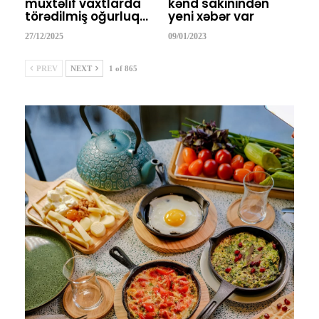
müxtəlif vaxtlarda
kənd sakinindən
törədilmiş oğurluq…
yeni xəbər var
27/12/2025
09/01/2023
PREV
NEXT
1 of 865