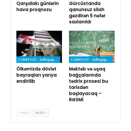
Qarşıdakı günlərin
Gürcüstanda
hava proqnozu
qanunsuz silah
gəzdirən 5 nəfər
saxlanıldı
CƏMIYYƏT – ᲡᲐᲖᲝᲒᲐᲓᲝᲔᲑᲐ
CƏMIYYƏT – ᲡᲐᲖᲝᲒᲐᲓᲝᲔᲑᲐ
Ölkəmizdə dövlət
Məktəb və uşaq
bayraqları yarıya
bağçalarında
endirilib
tədris prosesi bu
tarixdən
başlayacaq –
RƏSMİ
PREV
NEXT