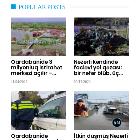
POPULAR POSTS
Qardabanidə 3
Nəzərli kəndində
milyonluq istirahət
faciəvi yol qəzası:
mərkəzi açılır –…
bir nəfər ölüb, üç…
11/04/2023
09/12/2023
Qardabanidə
İtkin düşmüş Nəzərli