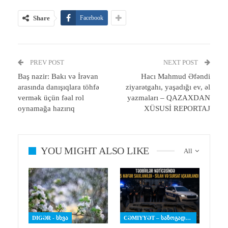
Share
Facebook
PREV POST
NEXT POST
Baş nazir: Bakı və İrəvan
Hacı Mahmud Əfəndi
arasında danışıqlara töhfə
ziyarətgahı, yaşadığı ev, əl
vermək üçün fəal rol
yazmaları – QAZAXDAN
oynamağa hazırıq
XÜSUSİ REPORTAJ
YOU MIGHT ALSO LIKE
All
DIGƏR - ᲡᲮᲕᲐ
CƏMIYYƏT – ᲡᲐᲖᲝᲒᲐᲓᲝᲔᲑᲐ