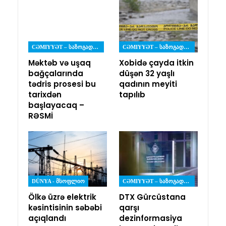
CƏMIYYƏT – ᲡᲐᲖᲝᲒᲐᲓᲝᲔᲑᲐ
CƏMIYYƏT – ᲡᲐᲖᲝᲒᲐᲓᲝᲔᲑᲐ
Məktəb və uşaq
Xobidə çayda itkin
bağçalarında
düşən 32 yaşlı
tədris prosesi bu
qadının meyiti
tarixdən
tapılıb
başlayacaq –
RƏSMİ
DÜNYA - ᲛᲡᲝᲤᲚᲘᲝ
CƏMIYYƏT – ᲡᲐᲖᲝᲒᲐᲓᲝᲔᲑᲐ
Ölkə üzrə elektrik
DTX Gürcüstana
kəsintisinin səbəbi
qarşı
açıqlandı
dezinformasiya