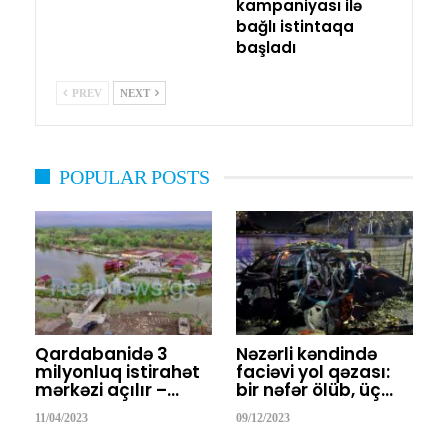
kampaniyası ilə
bağlı istintaqa
başladı
PREV
NEXT
POPULAR POSTS
Qardabanidə 3
Nəzərli kəndində
milyonluq istirahət
faciəvi yol qəzası:
mərkəzi açılır –…
bir nəfər ölüb, üç…
11/04/2023
09/12/2023