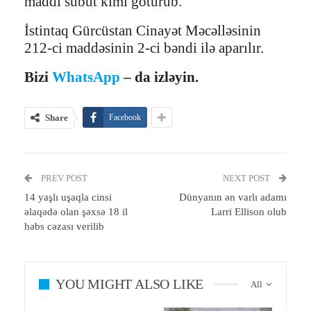
maddi sübut kimi götürüb.
İstintaq Gürcüstan Cinayət Məcəlləsinin
212-ci maddəsinin 2-ci bəndi ilə aparılır.
Bizi
WhatsApp
– da izləyin.
Share
Facebook
PREV POST
NEXT POST
14 yaşlı uşaqla cinsi
Dünyanın ən varlı adamı
əlaqədə olan şəxsə 18 il
Larri Ellison olub
həbs cəzası verilib
YOU MIGHT ALSO LIKE
All