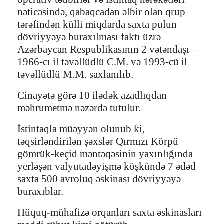
nəticəsində, qabaqcadan əlbir olan qrup
tərəfindən külli miqdarda saxta pulun
dövriyyəyə buraxılması faktı üzrə
Azərbaycan Respublikasının 2 vətəndaşı –
1966-cı il təvəllüdlü C.M. və 1993-cü il
təvəllüdlü M.M. saxlanılıb.
Cinayətə görə 10 ilədək azadlıqdan
məhrumetmə nəzərdə tutulur.
İstintaqla müəyyən olunub ki,
təqsirləndirilən şəxslər Qırmızı Körpü
gömrük-keçid məntəqəsinin yaxınlığında
yerləşən valyutadəyişmə köşkündə 7 ədəd
saxta 500 avroluq əskinası dövriyyəyə
buraxıblar.
Hüquq-mühafizə orqanları saxta əskinasları