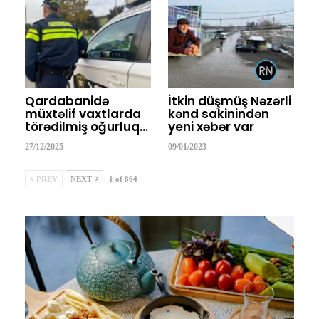
Qardabanidə
İtkin düşmüş Nəzərli
müxtəlif vaxtlarda
kənd sakinindən
törədilmiş oğurluq…
yeni xəbər var
27/12/2025
09/01/2023
PREV
NEXT
1 of 864