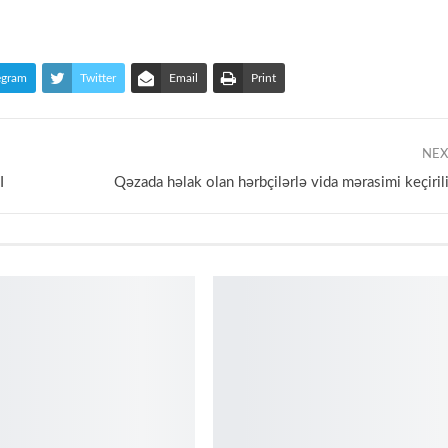
egram
Twitter
Email
Print
NEX
I
Qəzada həlak olan hərbçilərlə vida mərasimi keçiri