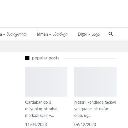
a – მსოფლიო
İdman – სპორტი
Digər – სხვა
popular posts
Qardabanidə 3
Nəzərli kəndində faciəvi
milyonluq istirahət
yol qəzası: bir nəfər
mərkəzi açılır –…
ölüb, üç…
11/04/2023
09/12/2023