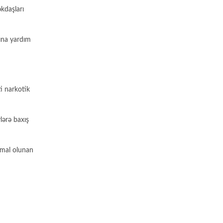
kdaşları
şına yardım
ti narkotik
lərə baxış
timal olunan