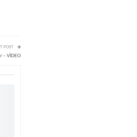
T POST
lir – VİDEO