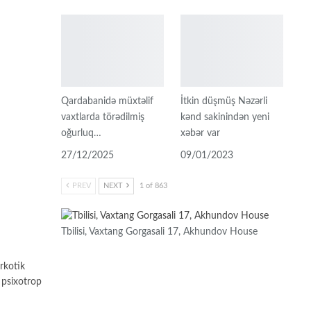
Qardabanidə müxtəlif
İtkin düşmüş Nəzərli
vaxtlarda törədilmiş
kənd sakinindən yeni
oğurluq…
xəbər var
27/12/2025
09/01/2023
PREV
NEXT
1 of 863
Tbilisi, Vaxtang Gorgasali 17, Akhundov House
arkotik
ə psixotrop