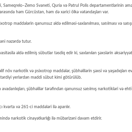
ereti, Sameqrelo–Zemo Svaneti, Quria və Patrul Polis departamentlərinin əmə
 arasında həm Gürcüstan, həm də xarici ölkə vətəndaşları var.
xotrop maddələrin qanunsuz əldə edilməsi-saxlanılması, satılması və satı
ni nəzərdə tutur.
asitəsilə əldə edilmiş sübutlar təsdiq edir ki, saxlanılan şəxslərin əksəriyyə
f növ narkotik və psixotrop maddələr, şübhəlilərin şəxsi və yaşadıqları ev
stərdiyi yerlərdən maddi sübut kimi götürülüb.
 avadanlıqları, şübhəlilər tərəfindən qanunsuz satılmış narkotikləri və eh
 kvarta və 261-ci maddələri ilə aparılır.
mində narkotik cinayətkarlığı ilə mübarizəni davam etdirir.