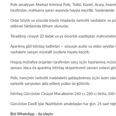
Polis əməliyyatı Mərkəzi Kriminal Polis, Tbilisi, Kaxeti, Acara, İm
tərəfindən, məhkəmə qərarı əsasında həyata keçirilib. Saxlanılanlar
Onlar böyük və xüsusilə böyük miqdarda narkotik vasitələrin və psi
edilməsi faktlarında ittiham olunurlar.
Törədilmiş cinayət 20 ilədək və ya ömürlük azadlıqdan məhrumetmə
Aparılmış gizli istintaq tədbirləri — xüsusən audio və video qeydlər v
vasitələrin satışını müxtəlif üsullarla həyata keçirib.
Hüquq-mühafizə orqanları tərəfindən satış üçün hazırlanmış müxtəli
zamanı, eləcə də aparılmış istintaq eksperimenti zamanı onların gö
Polis, həmçinin narkotik maddələrin qablaşdırılması üçün lazım olan
narkotik satışından əldə edilmiş pulları da götürüb.
İstintaq Gürcüstan Cinayət Məcəlləsinin 260-cı, 260-cı tertia, 260-cı
Gürcüstan Daxili İşlər Nazirliyinin əməkdaşları hər gün, 24 saat reji
Bizi
WhatsApp
– da izləyin.