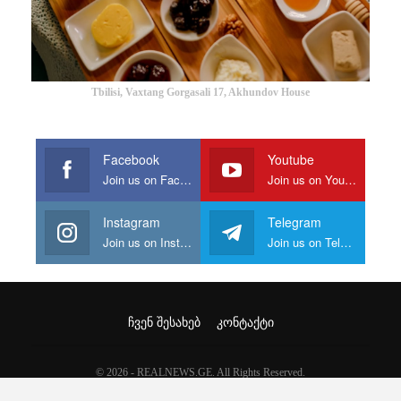
Tbilisi, Vaxtang Gorgasali 17, Akhundov House
Facebook
Youtube
Join us on Facebook
Join us on Youtube
Instagram
Telegram
Join us on Instagram
Join us on Telegram
ᲩᲕᲔᲜ ᲨᲔᲡᲐᲮᲔᲑ
ᲙᲝᲜᲢᲐᲥᲢᲘ
© 2026 - REALNEWS.GE. All Rights Reserved.