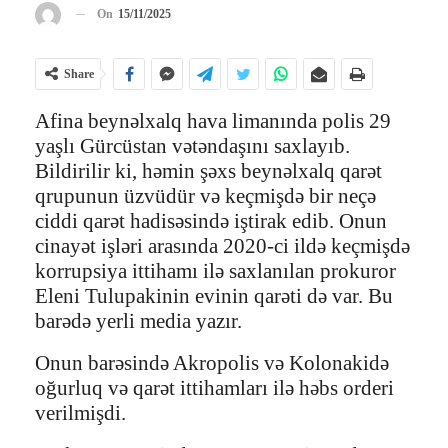
On
15/11/2025
Share
Afina beynəlxalq hava limanında polis 29
yaşlı Gürcüstan vətəndaşını saxlayıb.
Bildirilir ki, həmin şəxs beynəlxalq qarət
qrupunun üzvüdür və keçmişdə bir neçə
ciddi qarət hadisəsində iştirak edib. Onun
cinayət işləri arasında 2020-ci ildə keçmişdə
korrupsiya ittihamı ilə saxlanılan prokuror
Eleni Tulupakinin evinin qarəti də var. Bu
barədə yerli media yazır.
Onun barəsində Akropolis və Kolonakidə
oğurluq və qarət ittihamları ilə həbs orderi
verilmişdi.