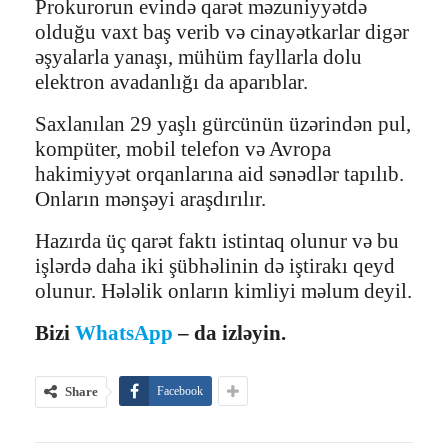
Prokurorun evində qarət məzuniyyətdə
olduğu vaxt baş verib və cinayətkarlar digər
əşyalarla yanaşı, mühüm fayllarla dolu
elektron avadanlığı da aparıblar.
Saxlanılan 29 yaşlı gürcünün üzərindən pul,
kompüter, mobil telefon və Avropa
hakimiyyət orqanlarına aid sənədlər tapılıb.
Onların mənşəyi araşdırılır.
Hazırda üç qarət faktı istintaq olunur və bu
işlərdə daha iki şübhəlinin də iştirakı qeyd
olunur. Hələlik onların kimliyi məlum deyil.
Bizi
WhatsApp
– da izləyin.
Share
Facebook