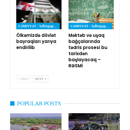
CƏMIYYƏT – ᲡᲐᲖᲝᲒᲐᲓᲝᲔᲑᲐ
CƏMIYYƏT – ᲡᲐᲖᲝᲒᲐᲓᲝᲔᲑᲐ
Ölkəmizdə dövlət
Məktəb və uşaq
bayraqları yarıya
bağçalarında
endirilib
tədris prosesi bu
tarixdən
başlayacaq –
RƏSMİ
PREV
NEXT
POPULAR POSTS