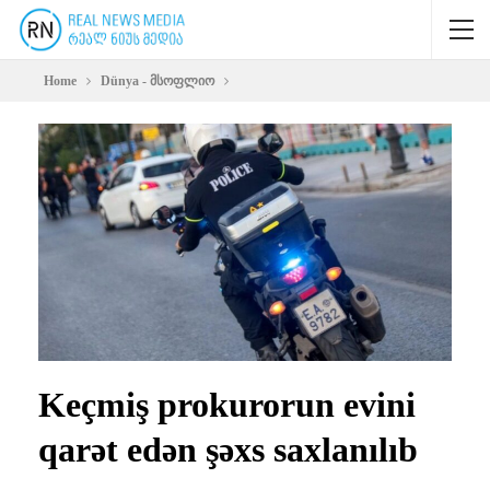
Home
Dünya - მსოფლიო
Keçmiş prokurorun evini
qarət edən şəxs saxlanılıb