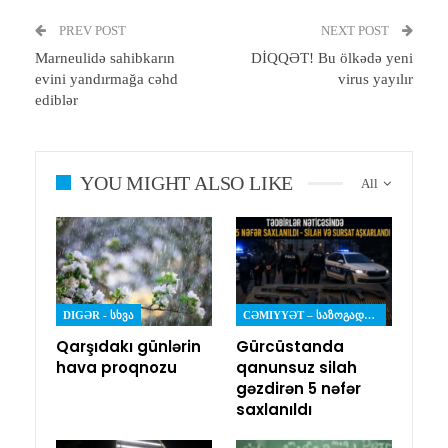
PREV POST
NEXT POST
Marneulidə sahibkarın
DİQQƏT! Bu ölkədə yeni
evini yandırmağa cəhd
virus yayılır
ediblər
YOU MIGHT ALSO LIKE
All
DIGƏR - ᲡᲮᲕᲐ
CƏMIYYƏT – ᲡᲐᲖᲝᲒᲐᲓᲝᲔᲑᲐ
Qarşıdakı günlərin
Gürcüstanda
hava proqnozu
qanunsuz silah
gəzdirən 5 nəfər
saxlanıldı