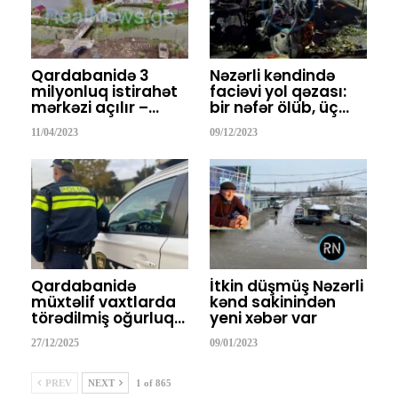
Qardabanidə 3
Nəzərli kəndində
milyonluq istirahət
faciəvi yol qəzası:
mərkəzi açılır –…
bir nəfər ölüb, üç…
11/04/2023
09/12/2023
Qardabanidə
İtkin düşmüş Nəzərli
müxtəlif vaxtlarda
kənd sakinindən
törədilmiş oğurluq…
yeni xəbər var
27/12/2025
09/01/2023
PREV
NEXT
1 of 865