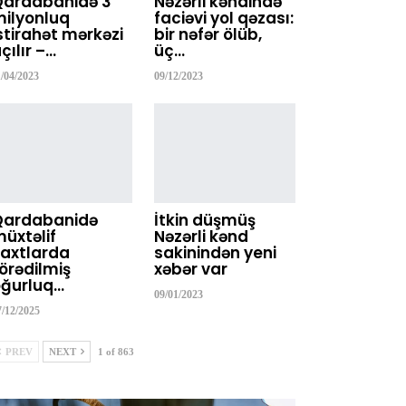
Qardabanidə 3
Nəzərli kəndində
ilyonluq
faciəvi yol qəzası:
stirahət mərkəzi
bir nəfər ölüb,
çılır –…
üç…
1/04/2023
09/12/2023
Qardabanidə
İtkin düşmüş
üxtəlif
Nəzərli kənd
axtlarda
sakinindən yeni
örədilmiş
xəbər var
ğurluq…
09/01/2023
7/12/2025
PREV
NEXT
1 of 863