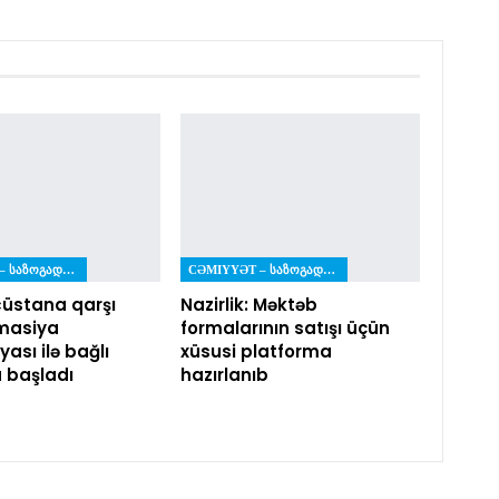
CƏMIYYƏT – ᲡᲐᲖᲝᲒᲐᲓᲝᲔᲑᲐ
CƏMIYYƏT – ᲡᲐᲖᲝᲒᲐᲓᲝᲔᲑᲐ
üstana qarşı
Nazirlik: Məktəb
masiya
formalarının satışı üçün
ası ilə bağlı
xüsusi platforma
a başladı
hazırlanıb