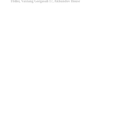
Tbilisi, Vaxtang Gorgasali 17, Akhundov House