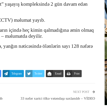
” yaşayış kompleksində 2 gün davam edən
(CCTV) məlumat yayıb.
aların içində heç kimin qalmadığına əmin olmaq
, – məlumatda deyilir.
, yanğın nəticəsində ölənlərin sayı 128 nəfərə
Telegram
Twitter
Email
Print
NEXT POST
ib
33 nəfər xarici ölkə vətəndaşı saxlanılıb – VİDEO