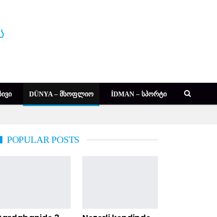
ᲘᲕᲘ
DÜNYA – ᲛᲡᲝᲤᲚᲘᲝ
İDMAN – ᲡᲞᲝᲠᲢᲘ
POPULAR POSTS