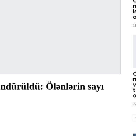
m
i
a
1
m
ndürüldü: Ölənlərin sayı
v
t
o
2