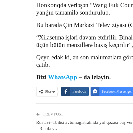
Honkonqda yerləşən “Wang Fuk Court
yanğın tamamilə söndürülüb.
Bu barədə Çin Mərkəzi Televiziyası 
“Xilasetmə işləri davam etdirilir. Bin
üçün bütün mənzillərə baxış keçirilir”
Qeyd edək ki, ən son məlumatlara görə
çatıb.
Bizi
WhatsApp
– da izləyin.
Share
Facebook
Facebook Messenger
PREV POST
Rustavi–Tbilisi avtomagistralında yol qəzası baş ver
– 3 nəfər…