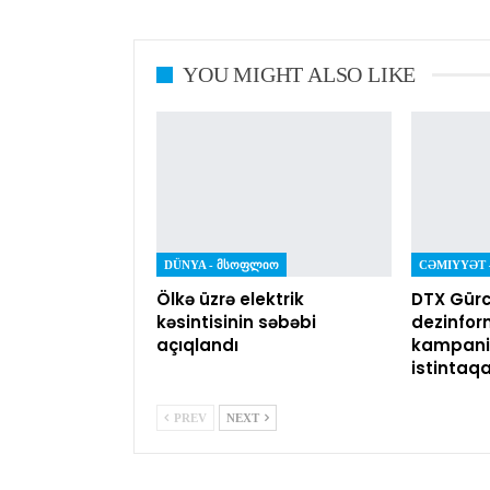
YOU MIGHT ALSO LIKE
DÜNYA - ᲛᲡᲝᲤᲚᲘᲝ
Ölkə üzrə elektrik
DTX Gürc
kəsintisinin səbəbi
dezinfor
açıqlandı
kampaniy
istintaq
PREV
NEXT