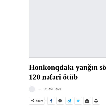
Honkonqdakı yanğın sö
120 nəfəri ötüb
On
28/11/2025
Share