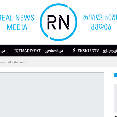
ᲘᲙᲐ
İQTISADIYYAT – ᲔᲙᲝᲜᲝᲛᲘᲙᲐ
EKSKLÜZIV – ᲔᲥᲡᲙᲚᲣᲖ
ayı 120 nəfəri ötüb
DIGƏR – ᲡᲮᲕᲐ