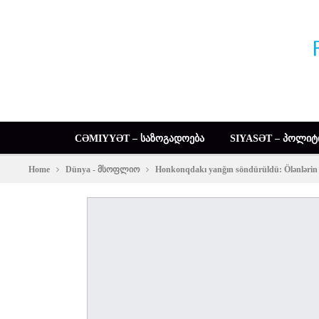
CƏMIYYƏT – ᲡᲐᲖᲝᲒᲐᲓᲝᲔᲑᲐ
SIYASƏT – ᲞᲝᲚᲘᲢ
Home
Dünya - მსოფლიო
Honkonqdakı yanğın söndürüldü: Ölənlərin s