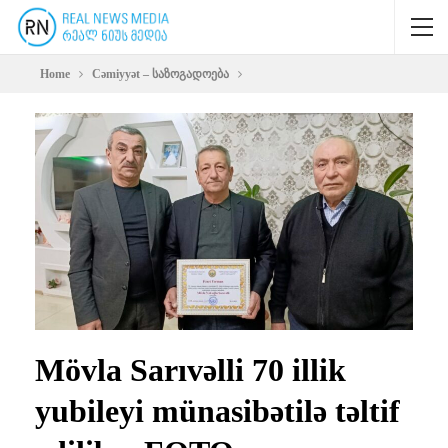
Home
Cəmiyyət – საზოგადოება
Mövla Sarıvəlli 70 illik
yubileyi münasibətilə təltif