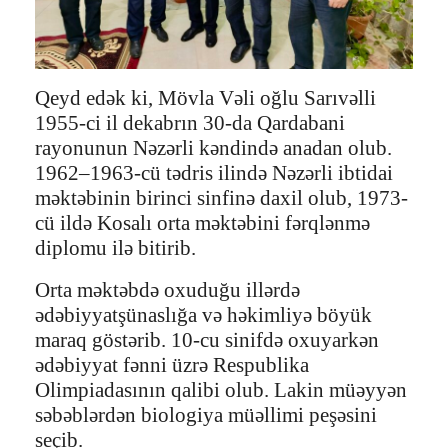
Qeyd edək ki, Mövla Vəli oğlu Sarıvəlli
1955-ci il dekabrın 30-da Qardabani
rayonunun Nəzərli kəndində anadan olub.
1962–1963-cü tədris ilində Nəzərli ibtidai
məktəbinin birinci sinfinə daxil olub, 1973-
cü ildə Kosalı orta məktəbini fərqlənmə
diplomu ilə bitirib.
Orta məktəbdə oxuduğu illərdə
ədəbiyyatşünaslığa və həkimliyə böyük
maraq göstərib. 10-cu sinifdə oxuyarkən
ədəbiyyat fənni üzrə Respublika
Olimpiadasının qalibi olub. Lakin müəyyən
səbəblərdən biologiya müəllimi peşəsini
seçib.