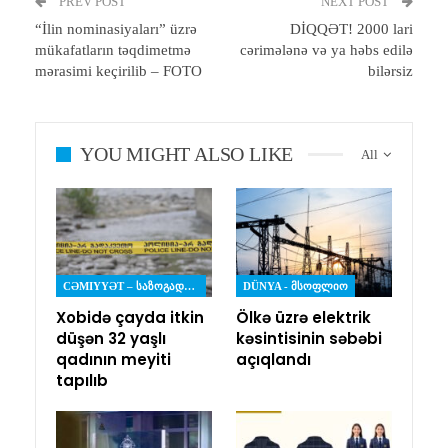
PREV POST
NEXT POST
“İlin nominasiyaları” üzrə
DİQQƏT! 2000 lari
mükafatların təqdimetmə
cərimələnə və ya həbs edilə
mərasimi keçirilib – FOTO
bilərsiz
YOU MIGHT ALSO LIKE
All
CƏMIYYƏT – ᲡᲐᲖᲝᲒᲐᲓᲝᲔᲑᲐ
DÜNYA - ᲛᲡᲝᲤᲚᲘᲝ
Xobidə çayda itkin
Ölkə üzrə elektrik
düşən 32 yaşlı
kəsintisinin səbəbi
qadının meyiti
açıqlandı
tapılıb