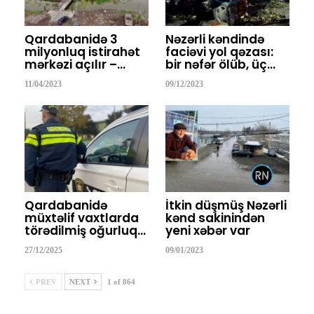
Qardabanidə 3
Nəzərli kəndində
milyonluq istirahət
faciəvi yol qəzası:
mərkəzi açılır –…
bir nəfər ölüb, üç…
11/04/2023
09/12/2023
Qardabanidə
İtkin düşmüş Nəzərli
müxtəlif vaxtlarda
kənd sakinindən
törədilmiş oğurluq…
yeni xəbər var
27/12/2025
09/01/2023
PREV
NEXT
1 of 864