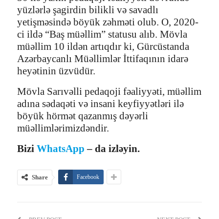
yüzlərlə şagirdin bilikli və savadlı
yetişməsində böyük zəhməti olub. O, 2020-
ci ildə “Baş müəllim” statusu alıb. Mövla
müəllim 10 ildən artıqdır ki, Gürcüstanda
Azərbaycanlı Müəllimlər İttifaqının idarə
heyətinin üzvüdür.
Mövla Sarıvəlli pedaqoji fəaliyyəti, müəllim
adına sədaqəti və insani keyfiyyətləri ilə
böyük hörmət qazanmış dəyərli
müəllimlərimizdəndir.
Bizi
WhatsApp
– da izləyin.
Share
Facebook