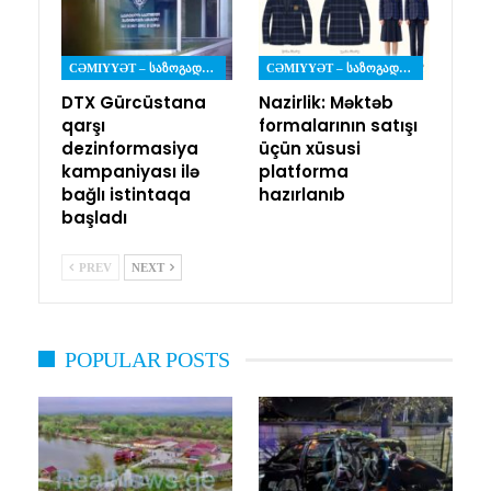
CƏMIYYƏT – ᲡᲐᲖᲝᲒᲐᲓᲝᲔᲑᲐ
CƏMIYYƏT – ᲡᲐᲖᲝᲒᲐᲓᲝᲔᲑᲐ
DTX Gürcüstana
Nazirlik: Məktəb
qarşı
formalarının satışı
dezinformasiya
üçün xüsusi
kampaniyası ilə
platforma
bağlı istintaqa
hazırlanıb
başladı
PREV
NEXT
POPULAR POSTS