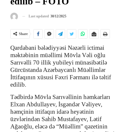
edilib – FOTO
Last updated
30/12/2025
Share
Qardabani bələdiyyəsi Nəzərli ictimai
məktəbinin müəllimi Mövla Vəli oğlu
Sarıvəlli 70 illik yubileyi münasibətilə
Gürcüstanda Azərbaycanlı Müəllimlər
İttifaqının xüsusi Fəxri Fərmanı ilə təltif
edilib.
Tədbirdə Mövla Sarıvəllinin həmkarları
Elxan Abdullayev, İsgəndər Vəliyev,
həmçinin ittifaqın idarə heyətinin
üzvlərindən Sahib Mustafayev, Lətif
Ağaoğlu, eləcə də “Müəllim” qəzetinin