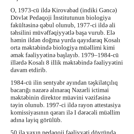
O, 1973-cü ildə Kirovabad (indiki Gəncə)
Dövlət Pedaqoji İnstitutunun biologiya
fakültəsinə qəbul olunub, 1977-ci ildə ali
təhsilini müvəffəqiyyətlə başa vurub. Elə
həmin ildən doğma yurda qayıdaraq Kosalı
orta məktəbində biologiya müəllimi kimi
əmək fəaliyyətinə başlayıb. 1979–1984-cü
illərdə Kosalı 8 illik məktəbində fəaliyyətini
davam etdirib.
1984-cü ilin sentyabr ayından təşkilatçılıq
bacarığı nəzərə alınaraq Nəzərli ictimai
məktəbinin direktor müavini vəzifəsinə
təyin olunub. 1997-ci ildə rayon attestasiya
komissiyasının qərarı ilə I dərəcəli müəllim
adına layiq görülüb.
50 ilə yaxın pedaqoji fəaliyyəti dövründə