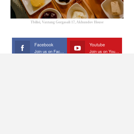
Tbilisi, Vaxtang Gorgasali 17, Akhundov House
Facebook
Youtube
Join us on Facebook
Join us on Youtube
Instagram
Telegram
Join us on Instagram
Join us on Telegram
ᲩᲕᲔᲜ ᲨᲔᲡᲐᲮᲔᲑ
ᲙᲝᲜᲢᲐᲥᲢᲘ
© 2026 - REALNEWS.GE. All Rights Reserved.