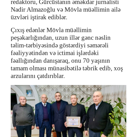
redaktoru, Gürcüstanın əməkdar jurnalisti
Nadir Almazoğlu və Mövla müəllimin ailə
üzvləri iştirak ediblər.
Çıxış edənlər Mövla müəllimin
peşəkarlığından, uzun illər gənc nəslin
təlim-tərbiyəsində göstərdiyi səmərəli
fəaliyyətindən və ictimai işlərdəki
fəallığından danışaraq, onu 70 yaşının
tamam olması münasibətilə təbrik edib, xoş
arzularını çatdırıblar.