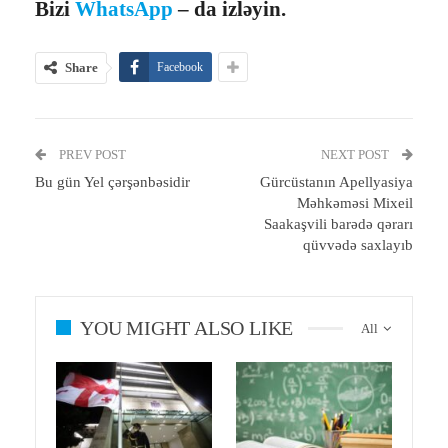
Bizi
WhatsApp
– da izləyin.
Share
Facebook
PREV POST
NEXT POST
Bu gün Yel çərşənbəsidir
Gürcüstanın Apellyasiya
Məhkəməsi Mixeil
Saakaşvili barədə qərarı
qüvvədə saxlayıb
YOU MIGHT ALSO LIKE
All