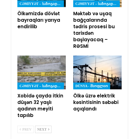
CƏMIYYƏT – ᲡᲐᲖᲝᲒᲐᲓᲝᲔᲑᲐ
CƏMIYYƏT – ᲡᲐᲖᲝᲒᲐᲓᲝᲔᲑᲐ
Ölkəmizdə dövlət
Məktəb və uşaq
bayraqları yarıya
bağçalarında
endirilib
tədris prosesi bu
tarixdən
başlayacaq –
RƏSMİ
CƏMIYYƏT – ᲡᲐᲖᲝᲒᲐᲓᲝᲔᲑᲐ
DÜNYA - ᲛᲡᲝᲤᲚᲘᲝ
Xobidə çayda itkin
Ölkə üzrə elektrik
düşən 32 yaşlı
kəsintisinin səbəbi
qadının meyiti
açıqlandı
tapılıb
PREV
NEXT