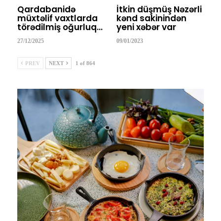
Qardabanidə
İtkin düşmüş Nəzərli
müxtəlif vaxtlarda
kənd sakinindən
törədilmiş oğurluq…
yeni xəbər var
27/12/2025
09/01/2023
PREV
NEXT
1 of 864