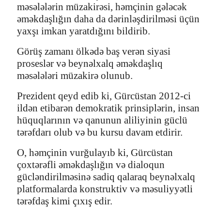
məsələlərin müzakirəsi, həmçinin gələcək
əməkdaşlığın daha da dərinləşdirilməsi üçün
yaxşı imkan yaratdığını bildirib.
Görüş zamanı ölkədə baş verən siyasi
proseslər və beynəlxalq əməkdaşlıq
məsələləri müzakirə olunub.
Prezident qeyd edib ki, Gürcüstan 2012-ci
ildən etibarən demokratik prinsiplərin, insan
hüquqlarının və qanunun aliliyinin güclü
tərəfdarı olub və bu kursu davam etdirir.
O, həmçinin vurğulayıb ki, Gürcüstan
çoxtərəfli əməkdaşlığın və dialoqun
gücləndirilməsinə sadiq qalaraq beynəlxalq
platformalarda konstruktiv və məsuliyyətli
tərəfdaş kimi çıxış edir.