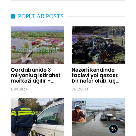
POPULAR POSTS
Qardabanidə 3
Nəzərli kəndində
milyonluq istirahət
faciəvi yol qəzası:
mərkəzi açılır –…
bir nəfər ölüb, üç…
11/04/2023
09/12/2023