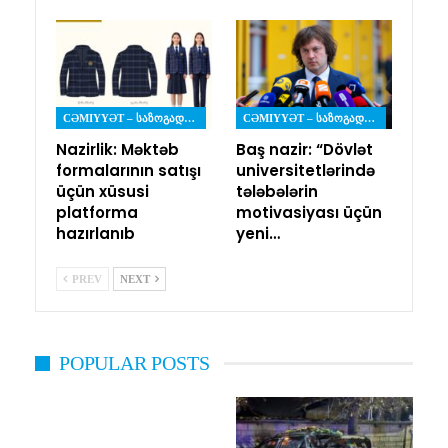
CƏMIYYƏT – ᲡᲐᲖᲝᲒᲐᲓᲝᲔᲑᲐ
CƏMIYYƏT – ᲡᲐᲖᲝᲒᲐᲓᲝᲔᲑᲐ
Nazirlik: Məktəb
Baş nazir: “Dövlət
formalarının satışı
universitetlərində
üçün xüsusi
tələbələrin
platforma
motivasiyası üçün
hazırlanıb
yeni…
PREV
NEXT
POPULAR POSTS