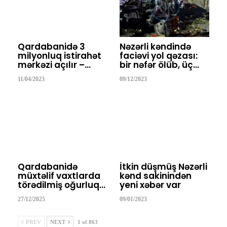
Qardabanidə 3
Nəzərli kəndində
milyonluq istirahət
faciəvi yol qəzası:
mərkəzi açılır –…
bir nəfər ölüb, üç…
11/04/2023
09/12/2023
Qardabanidə
İtkin düşmüş Nəzərli
müxtəlif vaxtlarda
kənd sakinindən
törədilmiş oğurluq…
yeni xəbər var
27/12/2025
09/01/2023
PREV
NEXT
1 of 863