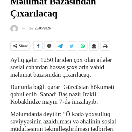
Məlumat Bazasından
Çıxarılacaq
On
25/05/2026
Share
Aylıq gəliri 1250 laridən çox olan ailələr
sosial cəhətdən həssas şəxslərin vahid
məlumat bazasından çıxarılacaq.
Bununla bağlı qərarı Gürcüstan hökuməti
qəbul edib. Sənədi Baş nazir Irakli
Kobakhidze mayın 7-də imzalayıb.
Məlumdatda deyilir: “Ölkədə yoxsulluq
səviyyəsinin azaldılması və əhalinin sosial
müdafiəsinin təkmilləşdirilməsi tədbirləri