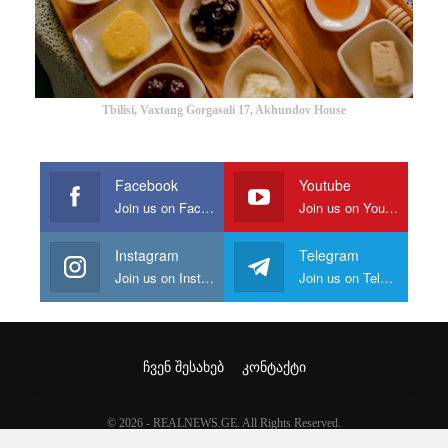
Tbilisi, Vaxtang Gorgasali 17, Akhundov House
Facebook
Youtube
Join us on Facebook
Join us on Youtube
Instagram
Telegram
Join us on Instagram
Join us on Telegram
ᲩᲕᲔᲜ ᲨᲔᲡᲐᲮᲔᲑ
ᲙᲝᲜᲢᲐᲥᲢᲘ
© 2026 - REALNEWS.GE. All Rights Reserved.