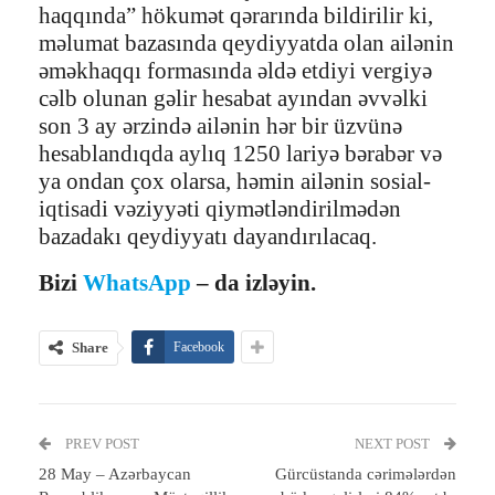
haqqında” hökumət qərarında bildirilir ki,
məlumat bazasında qeydiyyatda olan ailənin
əməkhaqqı formasında əldə etdiyi vergiyə
cəlb olunan gəlir hesabat ayından əvvəlki
son 3 ay ərzində ailənin hər bir üzvünə
hesablandıqda aylıq 1250 lariyə bərabər və
ya ondan çox olarsa, həmin ailənin sosial-
iqtisadi vəziyyəti qiymətləndirilmədən
bazadakı qeydiyyatı dayandırılacaq.
Bizi
WhatsApp
– da izləyin.
Share
Facebook
PREV POST
NEXT POST
28 May – Azərbaycan
Gürcüstanda cərimələrdən