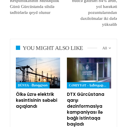
Respublikasının Müstəqillik
büdcə gəlirləri 84% artıb,
Günü Gürcüstanda silsilə
yol hərəkəti
tədbirlərlə qeyd olunur
pozuntularından
daxilolmalar iki dəfə
yüksəlib
YOU MIGHT ALSO LIKE
All
DÜNYA - ᲛᲡᲝᲤᲚᲘᲝ
CƏMIYYƏT – ᲡᲐᲖᲝᲒᲐᲓᲝᲔᲑᲐ
Ölkə üzrə elektrik
DTX Gürcüstana
kəsintisinin səbəbi
qarşı
açıqlandı
dezinformasiya
kampaniyası ilə
bağlı istintaqa
başladı