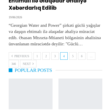
Ehtimalı Ilə Əlaqədar Əhaliyə
Xəbərdarlıq Edilib
19/06/2026
“Georgian Water and Power” şirkəti güclü yağışlar
və daşqın ehtimalı ilə əlaqədar əhaliyə müraciət
edib. Əsasən Mtsxeta-Mtianeti bölgəsinin əhalisinə
ünvanlanan müraciətdə deyilir: "Güclü…
PREVIOUS
1
2
3
4
5
6
…
346
NEXT
POPULAR POSTS