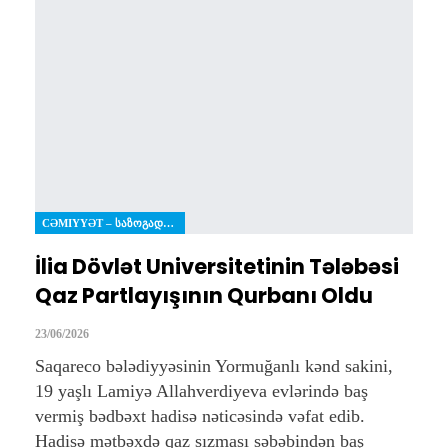
CƏMIYYƏT – ᲡᲐᲖᲝᲒᲐᲓᲝᲔᲑᲐ
İlia Dövlət Universitetinin Tələbəsi
Qaz Partlayışının Qurbanı Oldu
23/06/2026
Saqareco bələdiyyəsinin Yormuğanlı kənd sakini,
19 yaşlı Lamiyə Allahverdiyeva evlərində baş
vermiş bədbəxt hadisə nəticəsində vəfat edib.
Hadisə mətbəxdə qaz sızması səbəbindən baş