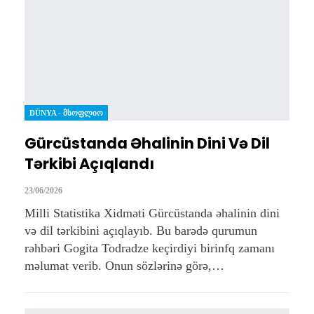
DÜNYA - ᲛᲡᲝᲤᲚᲘᲝ
Gürcüstanda Əhalinin Dini Və Dil
Tərkibi Açıqlandı
23/06/2026
Milli Statistika Xidməti Gürcüstanda əhalinin dini
və dil tərkibini açıqlayıb. Bu barədə qurumun
rəhbəri Gogita Todradze keçirdiyi birinfq zamanı
məlumat verib. Onun sözlərinə görə,…