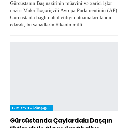
Gürcüstanın Baş nazirinin müavini və xarici işlər
naziri Maka Boçorişvili Avropa Parlamentinin (AP)
Gürcüstanla bağlı qəbul etdiyi qətnamələri tənqid
edərək, bu sənədlərin ölkənin milli…
CƏMIYYƏT – ᲡᲐᲖᲝᲒᲐᲓᲝᲔᲑᲐ
Gürcüstanda Çaylardakı Daşqın