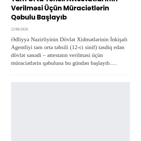
Verilməsi Üçün Müraciətlərin
Qəbulu Başlayıb
22/06/2026
Ədliyyə Nazirliyinin Dövlət Xidmətlərinin İnkişafı
Agentliyi tam orta təhsili (12-ci sinif) təsdiq edən
dövlət sənədi – attestatın verilməsi üçün
müraciətlərin qəbuluna bu gündən başlayıb.…