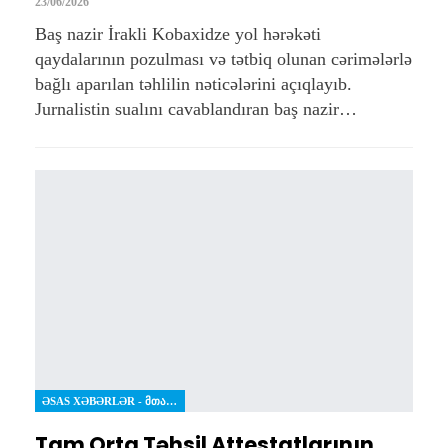
23/06/2026
Baş nazir İrakli Kobaxidze yol hərəkəti
qaydalarının pozulması və tətbiq olunan cərimələrlə
bağlı aparılan təhlilin nəticələrini açıqlayıb.
Jurnalistin sualını cavablandıran baş nazir…
ƏSAS XƏBƏRLƏR - ᲛᲗᲐᲕᲐᲠᲘ ᲐᲛᲑᲔᲑᲘ
Tam Orta Təhsil Attestatlarının