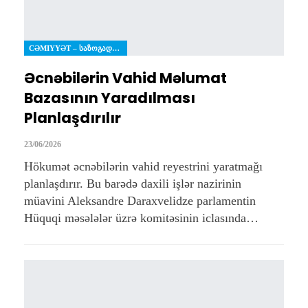
CƏMIYYƏT – ᲡᲐᲖᲝᲒᲐᲓᲝᲔᲑᲐ
Əcnəbilərin Vahid Məlumat
Bazasının Yaradılması
Planlaşdırılır
23/06/2026
Hökumət əcnəbilərin vahid reyestrini yaratmağı
planlaşdırır. Bu barədə daxili işlər nazirinin
müavini Aleksandre Daraxvelidze parlamentin
Hüquqi məsələlər üzrə komitəsinin iclasında…