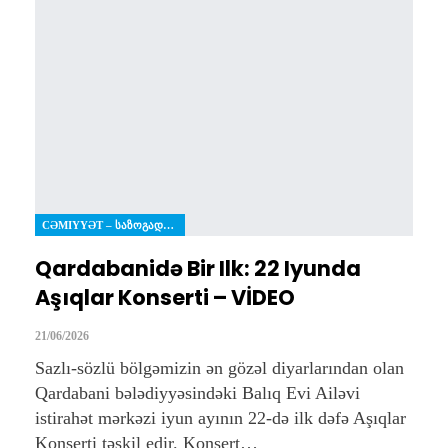
CƏMIYYƏT – ᲡᲐᲖᲝᲒᲐᲓᲝᲔᲑᲐ
Qardabanidə Bir Ilk: 22 Iyunda
Aşıqlar Konserti – VİDEO
21/06/2026
Sazlı-sözlü bölgəmizin ən gözəl diyarlarından olan
Qardabani bələdiyyəsindəki Balıq Evi Ailəvi
istirahət mərkəzi iyun ayının 22-də ilk dəfə Aşıqlar
Konserti təşkil edir. Konsert…