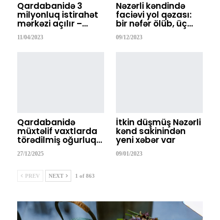
Qardabanidə 3
Nəzərli kəndində
milyonluq istirahət
faciəvi yol qəzası:
mərkəzi açılır –…
bir nəfər ölüb, üç…
11/04/2023
09/12/2023
Qardabanidə
İtkin düşmüş Nəzərli
müxtəlif vaxtlarda
kənd sakinindən
törədilmiş oğurluq…
yeni xəbər var
27/12/2025
09/01/2023
PREV
NEXT
1 of 863