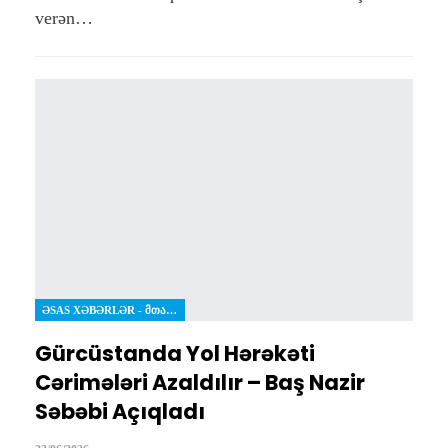
verən…
ƏSAS XƏBƏRLƏR - ᲛᲗᲐᲕᲐᲠᲘ ᲐᲛᲑᲔᲑᲘ
Gürcüstanda Yol Hərəkəti
Cərimələri Azaldılır – Baş Nazir
Səbəbi Açıqladı