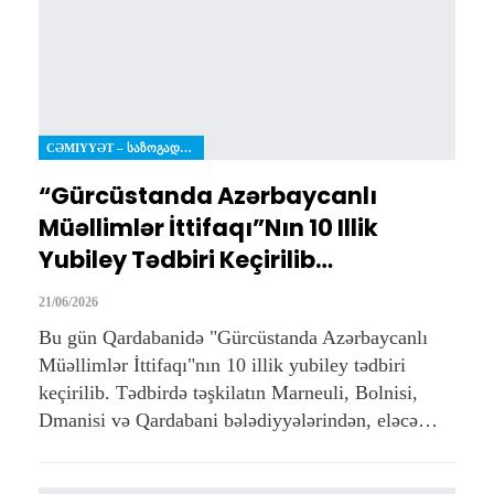
CƏMIYYƏT – ᲡᲐᲖᲝᲒᲐᲓᲝᲔᲑᲐ
“Gürcüstanda Azərbaycanlı
Müəllimlər İttifaqı”nın 10 Illik
Yubiley Tədbiri Keçirilib…
21/06/2026
Bu gün Qardabanidə "Gürcüstanda Azərbaycanlı
Müəllimlər İttifaqı"nın 10 illik yubiley tədbiri
keçirilib. Tədbirdə təşkilatın Marneuli, Bolnisi,
Dmanisi və Qardabani bələdiyyələrindən, eləcə…