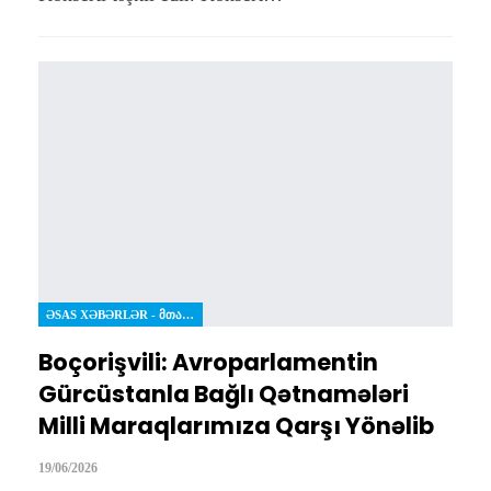
ƏSAS XƏBƏRLƏR - ᲛᲗᲐᲕᲐᲠᲘ ᲐᲛᲑᲔᲑᲘ
Boçorişvili: Avroparlamentin
Gürcüstanla Bağlı Qətnamələri
Milli Maraqlarımıza Qarşı Yönəlib
19/06/2026