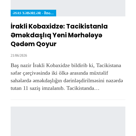
ƏSAS XƏBƏRLƏR - ᲛᲗᲐᲕᲐᲠᲘ ᲐᲛᲑᲔᲑᲘ
İrakli Kobaxidze: Tacikistanla
Əməkdaşlıq Yeni Mərhələyə
Qədəm Qoyur
21/06/2026
Baş nazir İrakli Kobaxidze bildirib ki, Tacikistana
səfər çərçivəsində iki ölkə arasında müxtəlif
sahələrdə əməkdaşlığın dərinləşdirilməsini nəzərdə
tutan 11 saziş imzalanıb. Tacikistanda…