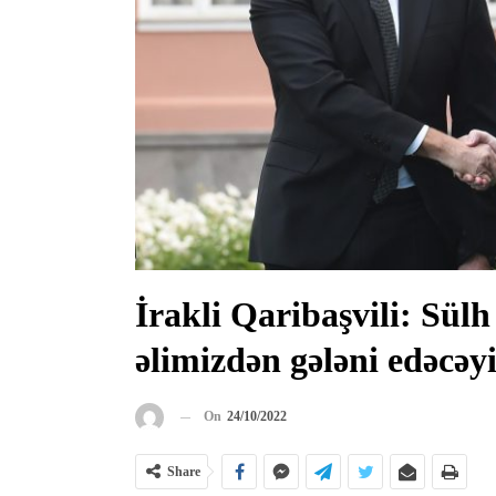
İrakli Qaribaşvili: Sül
əlimizdən gələni edəcəy
On
24/10/2022
Share