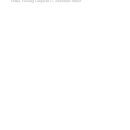
Tbilisi, Vaxtang Gorgasali 17, Akhundov House