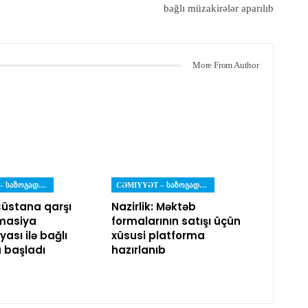
bağlı müzakirələr aparılıb
More From Author
CƏMIYYƏT – ᲡᲐᲖᲝᲒᲐᲓᲝᲔᲑᲐ
CƏMIYYƏT – ᲡᲐᲖᲝᲒᲐᲓᲝᲔᲑᲐ
üstana qarşı
Nazirlik: Məktəb
masiya
formalarının satışı üçün
ası ilə bağlı
xüsusi platforma
a başladı
hazırlanıb