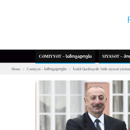
CƏMIYYƏT – ᲡᲐᲖᲝᲒᲐᲓᲝᲔᲑᲐ
SIYASƏT – ᲞᲝ
Home
Cəmiyyət – საზოგადოება
İrakli Qaribaşvili: Sülh siyasəti yürü