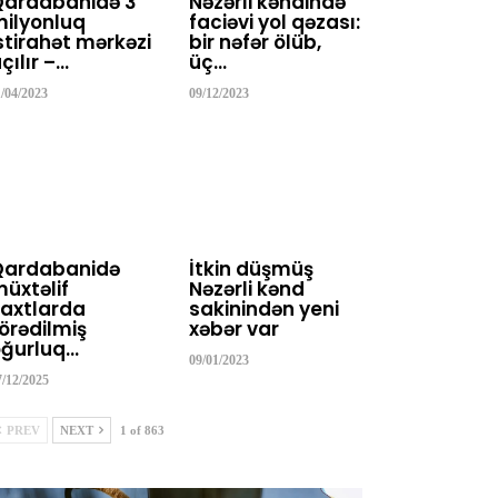
Qardabanidə 3
Nəzərli kəndində
ilyonluq
faciəvi yol qəzası:
stirahət mərkəzi
bir nəfər ölüb,
çılır –…
üç…
1/04/2023
09/12/2023
Qardabanidə
İtkin düşmüş
üxtəlif
Nəzərli kənd
axtlarda
sakinindən yeni
örədilmiş
xəbər var
ğurluq…
09/01/2023
7/12/2025
PREV
NEXT
1 of 863