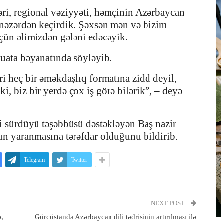
ri, regional vəziyyəti, həmçinin Azərbaycan
 nəzərdən keçirdik. Şəxsən mən və bizim
çün əlimizdən gələni edəcəyik.
buata bəyanatında söyləyib.
 heç bir əməkdaşlıq formatına zidd deyil,
, biz bir yerdə çox iş görə bilərik”, – deyə
i sürdüyü təşəbbüsü dəstəkləyən Baş nazir
n yaranmasına tərəfdar olduğunu bildirib.
Telegram
Twitter
NEXT POST
ə,
Gürcüstanda Azərbaycan dili tədrisinin artırılması ilə