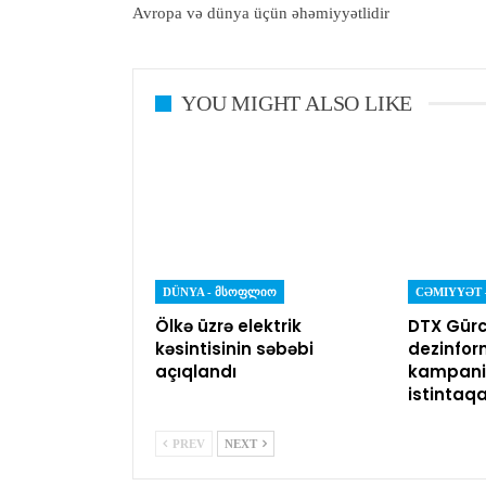
Avropa və dünya üçün əhəmiyyətlidir
YOU MIGHT ALSO LIKE
DÜNYA - ᲛᲡᲝᲤᲚᲘᲝ
Ölkə üzrə elektrik
DTX Gürc
kəsintisinin səbəbi
dezinfor
açıqlandı
kampaniy
istintaq
PREV
NEXT