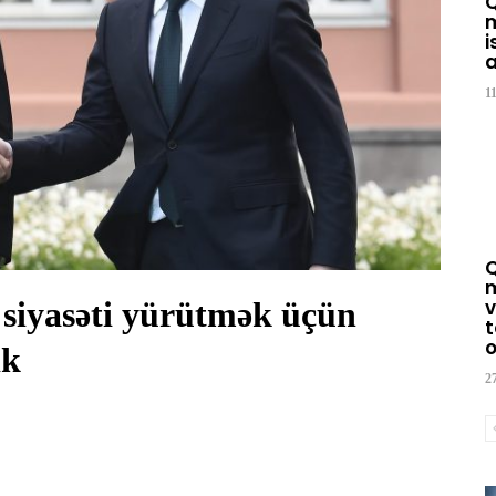
m
i
a
1
m
h siyasəti yürütmək üçün
v
t
o
ik
2