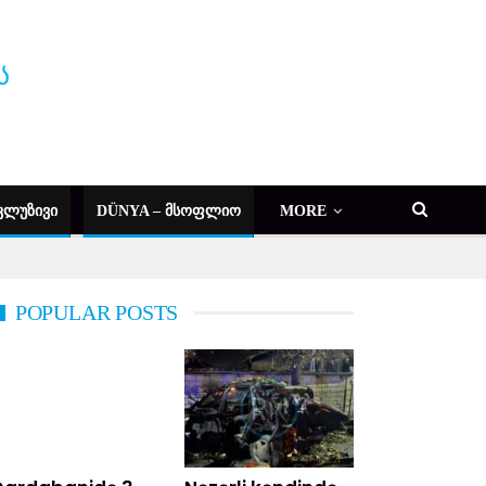
ᲙᲚᲣᲖᲘᲕᲘ
DÜNYA – ᲛᲡᲝᲤᲚᲘᲝ
MORE
POPULAR POSTS