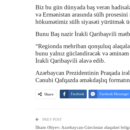
Biz bu gün dünyada baş verən hadisələ
və Ermənistan arasında sülh prosesini
hökumətimiz sülh siyasəti yürütmək ü
Bunu Baş nazir İrakli Qaribaşvili mət
“Regionda mehriban qonşuluq əlaqələri
bunu yalnız gücləndirəcək və əminəm ki
İrakli Qaribaşvili əlavə edib.
Azərbaycan Prezidentinin Praqada irəl
Cənubi Qafqazda əməkdaşlıq formatını
Share
Facebook
Facebook Messenger
PREV POST
İlham Əliyev: Azərbaycan-Gürcüstan əlaqələri bölg