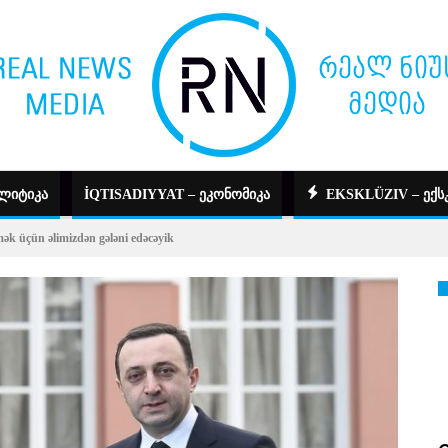
ᲚᲘᲢᲘᲙᲐ
İQTISADIYYAT – ᲔᲙᲝᲜᲝᲛᲘᲙᲐ
EKSKLÜZIV – ᲔᲥᲡ
tmək üçün əlimizdən gələni edəcəyik