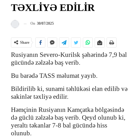
TƏXLİYƏ EDİLİR
On
30/07/2025
Share
Rusiyanın Severo-Kurilsk şəhərində 7,9 bal
gücündə zəlzələ baş verib.
Bu barədə TASS məlumat yayıb.
Bildirilib ki, sunami təhlükəsi elan edilib və
sakinlər təxliyə edilir.
Həmçinin Rusiyanın Kamçatka bölgəsində
də güclü zəlzələ baş verib. Qeyd olunub ki,
yeraltı təkanlar 7-8 bal gücündə hiss
olunub.