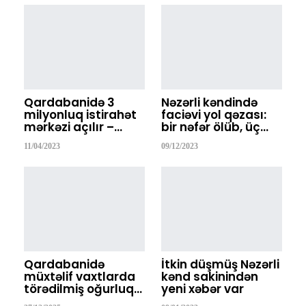
Qardabanidə 3
Nəzərli kəndində
milyonluq istirahət
faciəvi yol qəzası:
mərkəzi açılır –…
bir nəfər ölüb, üç…
11/04/2023
09/12/2023
Qardabanidə
İtkin düşmüş Nəzərli
müxtəlif vaxtlarda
kənd sakinindən
törədilmiş oğurluq…
yeni xəbər var