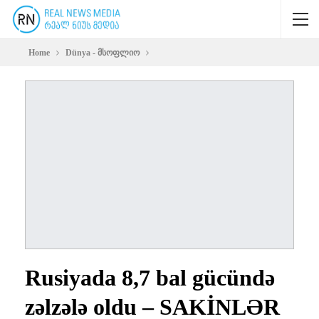
Home
Dünya - მსოფლიო
Rusiyada 8,7 bal gücündə
zəlzələ oldu – SAKİNLƏR