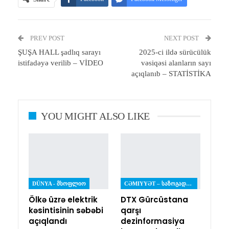
Telegram
Twitter
WhatsApp
PREV POST
Email
Print
NEXT POST
ŞUŞA HALL şadlıq sarayı
2025-ci ildə sürücülük
istifadəyə verilib – VİDEO
vəsiqəsi alanların sayı
açıqlanıb – STATİSTİKA
YOU MIGHT ALSO LIKE
DÜNYA - ᲛᲡᲝᲤᲚᲘᲝ
CƏMIYYƏT – ᲡᲐᲖᲝᲒᲐᲓᲝᲔᲑᲐ
Ölkə üzrə elektrik
DTX Gürcüstana
kəsintisinin səbəbi
qarşı
açıqlandı
dezinformasiya