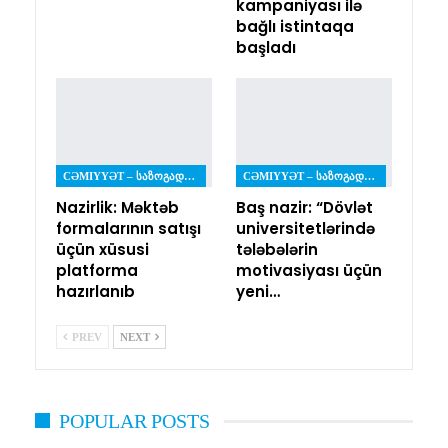
kampaniyası ilə
bağlı istintaqa
başladı
CƏMIYYƏT – ᲡᲐᲖᲝᲒᲐᲓᲝᲔᲑᲐ
CƏMIYYƏT – ᲡᲐᲖᲝᲒᲐᲓᲝᲔᲑᲐ
Nazirlik: Məktəb
Baş nazir: “Dövlət
formalarının satışı
universitetlərində
üçün xüsusi
tələbələrin
platforma
motivasiyası üçün
hazırlanıb
yeni…
PREV
NEXT
POPULAR POSTS