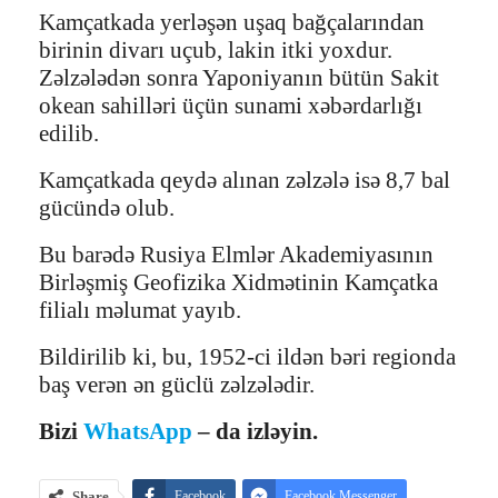
Kamçatkada yerləşən uşaq bağçalarından
birinin divarı uçub, lakin itki yoxdur.
Zəlzələdən sonra Yaponiyanın bütün Sakit
okean sahilləri üçün sunami xəbərdarlığı
edilib.
Kamçatkada qeydə alınan zəlzələ isə 8,7 bal
gücündə olub.
Bu barədə Rusiya Elmlər Akademiyasının
Birləşmiş Geofizika Xidmətinin Kamçatka
filialı məlumat yayıb.
Bildirilib ki, bu, 1952-ci ildən bəri regionda
baş verən ən güclü zəlzələdir.
Bizi
WhatsApp
– da izləyin.
Share
Facebook
Facebook Messenger