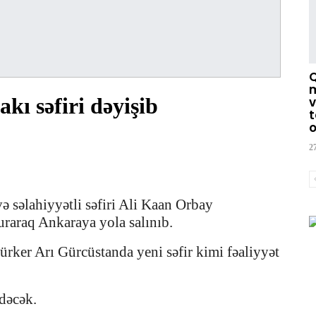
m
ı səfiri dəyişib
v
t
o
2
 səlahiyyətli səfiri Ali Kaan Orbay
uraraq Ankaraya yola salınıb.
ürker Arı Gürcüstanda yeni səfir kimi fəaliyyət
dəcək.