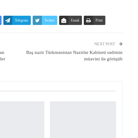
Telegram
Twitter
Email
Print
NEXT POST
tan
Baş nazir Türkmənistan Nazirlər Kabineti sədrinin
der
müavini ilə görüşüb