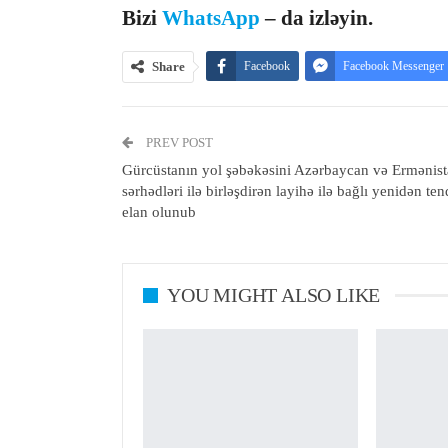
Bizi
WhatsApp
– da izləyin.
Share
Facebook
Facebook Messenger
PREV POST
Gürcüstanın yol şəbəkəsini Azərbaycan və Ermənis
sərhədləri ilə birləşdirən layihə ilə bağlı yenidən ten
elan olunub
YOU MIGHT ALSO LIKE