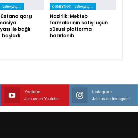
CƏMIYYƏT – ᲡᲐᲖᲝᲒᲐᲓᲝᲔᲑᲐ
CƏMIYYƏT – ᲡᲐᲖᲝᲒᲐᲓᲝᲔᲑᲐ
üstana qarşı
Nazirlik: Məktəb
masiya
formalarının satışı üçün
ası ilə bağlı
xüsusi platforma
a başladı
hazırlanıb
Youtube
Instagram
Join us on Youtube
Join us on Instagram