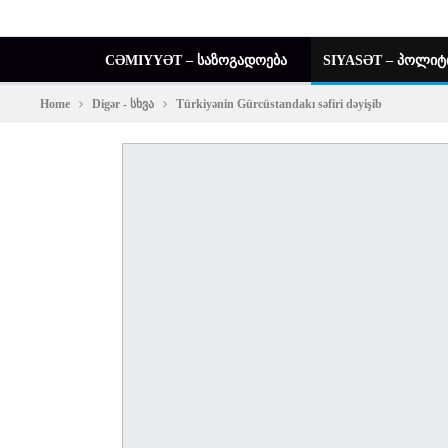
CƏMIYYƏT – ᲡᲐᲖᲝᲒᲐᲓᲝᲔᲑᲐ
SIYASƏT – ᲞᲝᲚᲘᲢ
Home
Digər - სხვა
Türkiyənin Gürcüstandakı səfiri dəyişib