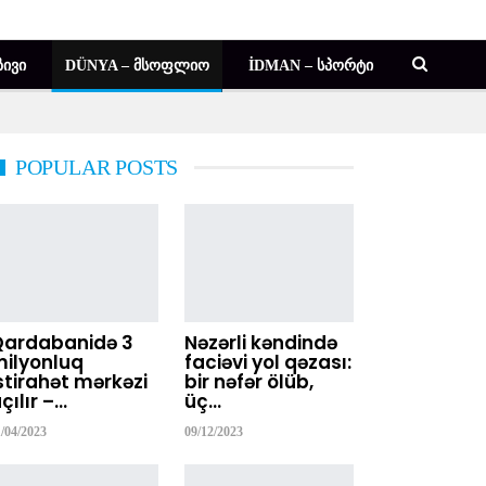
ᲘᲕᲘ
DÜNYA – ᲛᲡᲝᲤᲚᲘᲝ
İDMAN – ᲡᲞᲝᲠᲢᲘ
POPULAR POSTS
Qardabanidə 3
Nəzərli kəndində
ilyonluq
faciəvi yol qəzası:
stirahət mərkəzi
bir nəfər ölüb,
çılır –…
üç…
1/04/2023
09/12/2023