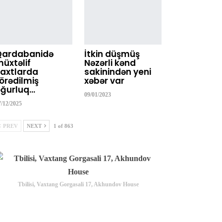
Qardabanidə
İtkin düşmüş
üxtəlif
Nəzərli kənd
axtlarda
sakinindən yeni
örədilmiş
xəbər var
ğurluq…
09/01/2023
7/12/2025
PREV
NEXT
1 of 863
Tbilisi, Vaxtang Gorgasali 17, Akhundov House