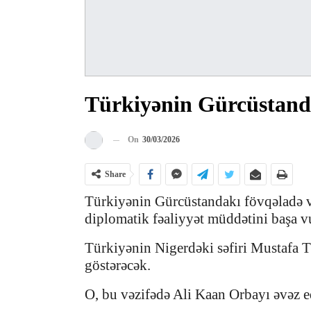
Türkiyənin Gürcüstandak
On
30/03/2026
Share
Türkiyənin Gürcüstandakı fövqəladə və
diplomatik fəaliyyət müddətini başa v
Türkiyənin Nigerdəki səfiri Mustafa T
göstərəcək.
O, bu vəzifədə Ali Kaan Orbayı əvəz e