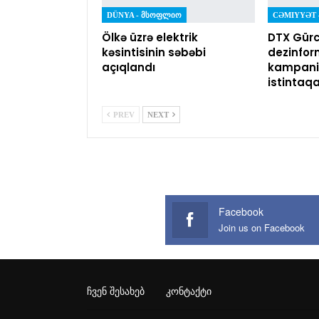
DÜNYA - ᲛᲡᲝᲤᲚᲘᲝ
Ölkə üzrə elektrik
DTX Gürc
kəsintisinin səbəbi
dezinfor
açıqlandı
kampaniy
istintaq
PREV
NEXT
Facebook
Join us on Facebook
ᲩᲕᲔᲜ ᲨᲔᲡᲐᲮᲔᲑ
ᲙᲝᲜᲢᲐᲥᲢᲘ