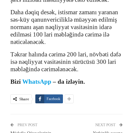
Daha dəqiq desək, istismar zamanı yaranan
səs-küy qanunvericiliklə müəyyən edilmiş
normanı aşan nəqliyyat vasitəsinin idarə
edilməsi 100 lari məbləğində cərimə ilə
nəticələnəcək.
Təkrar halında cərimə 200 lari, növbəti dəfə
isə nəqliyyat vasitəsinin sürücüsü 300 lari
məbləğində cərimələnəcək.
Bizi
WhatsApp
– da izləyin.
Share
Facebook
PREV POST
NEXT POST
Müdafiə Qüvvələrinin
Yetkinlik yaşına