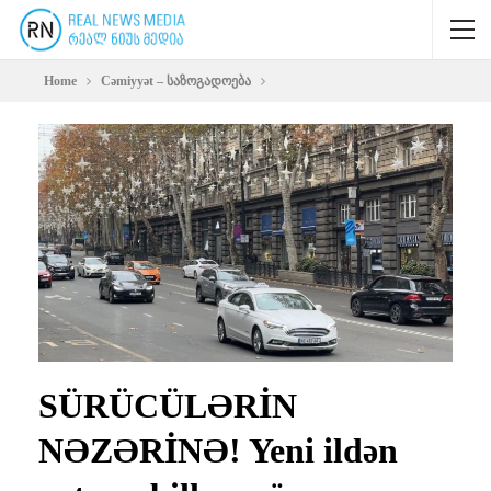
Home
Cəmiyyət – საზოგადოება
SÜRÜCÜLƏRİN
NƏZƏRİNƏ! Yeni ildən