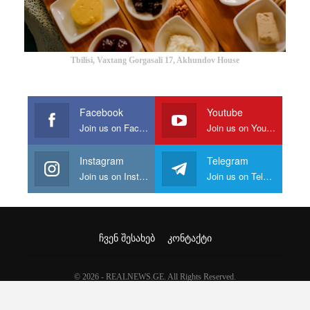
Tbilisi, Vaxtang Gorgasali 17, Akhundov House
Facebook
Youtube
Join us on Facebook
Join us on Youtube
Instagram
Telegram
Join us on Instagram
Join us on Telegram
ᲩᲕᲔᲜ ᲨᲔᲡᲐᲮᲔᲑ
ᲙᲝᲜᲢᲐᲥᲢᲘ
© 2026 - REALNEWS.GE. All Rights Reserved.