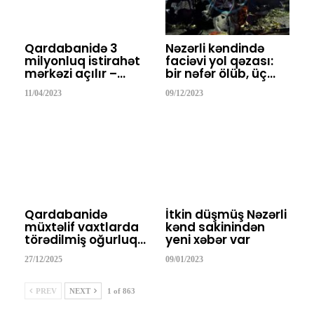
Qardabanidə 3
Nəzərli kəndində
milyonluq istirahət
faciəvi yol qəzası:
mərkəzi açılır –…
bir nəfər ölüb, üç…
11/04/2023
09/12/2023
Qardabanidə
İtkin düşmüş Nəzərli
müxtəlif vaxtlarda
kənd sakinindən
törədilmiş oğurluq…
yeni xəbər var
27/12/2025
09/01/2023
PREV
NEXT
1 of 863