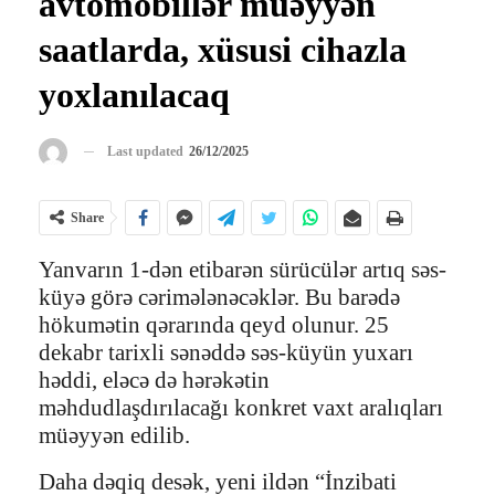
avtomobillər müəyyən
saatlarda, xüsusi cihazla
yoxlanılacaq
Last updated
26/12/2025
Share
Yanvarın 1-dən etibarən sürücülər artıq səs-
küyə görə cərimələnəcəklər. Bu barədə
hökumətin qərarında qeyd olunur. 25
dekabr tarixli sənəddə səs-küyün yuxarı
həddi, eləcə də hərəkətin
məhdudlaşdırılacağı konkret vaxt aralıqları
müəyyən edilib.
Daha dəqiq desək, yeni ildən “İnzibati