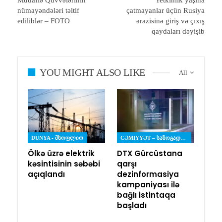
nümayəndələri təltif
çatmayanlar üçün Rusiya
ediliblər – FOTO
ərazisinə giriş və çıxış
qaydaları dəyişib
YOU MIGHT ALSO LIKE
All
DÜNYA - ᲛᲡᲝᲤᲚᲘᲝ
CƏMIYYƏT – ᲡᲐᲖᲝᲒᲐᲓᲝᲔᲑᲐ
Ölkə üzrə elektrik
DTX Gürcüstana
kəsintisinin səbəbi
qarşı
açıqlandı
dezinformasiya
kampaniyası ilə
bağlı istintaqa
başladı