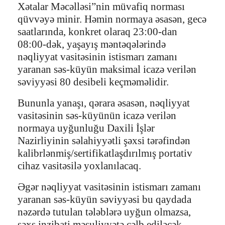
Xətalar Məcəlləsi”nin müvafiq norması
qüvvəyə minir. Həmin normaya əsasən, gecə
saatlarında, konkret olaraq 23:00-dan
08:00-dək, yaşayış məntəqələrində
nəqliyyat vasitəsinin istismarı zamanı
yaranan səs-küyün maksimal icazə verilən
səviyyəsi 80 desibeli keçməməlidir.
Bununla yanaşı, qərara əsasən, nəqliyyat
vasitəsinin səs-küyünün icazə verilən
normaya uyğunluğu Daxili İşlər
Nazirliyinin səlahiyyətli şəxsi tərəfindən
kalibrlənmiş/sertifikatlaşdırılmış portativ
cihaz vasitəsilə yoxlanılacaq.
Əgər nəqliyyat vasitəsinin istismarı zamanı
yaranan səs-küyün səviyyəsi bu qaydada
nəzərdə tutulan tələblərə uyğun olmazsa,
şəxs inzibati məsuliyyətə cəlb ediləcək.