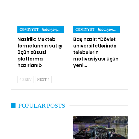
CƏMIYYƏT – ᲡᲐᲖᲝᲒᲐᲓᲝᲔᲑᲐ
CƏMIYYƏT – ᲡᲐᲖᲝᲒᲐᲓᲝᲔᲑᲐ
Nazirlik: Məktəb
Baş nazir: “Dövlət
formalarının satışı
universitetlərində
üçün xüsusi
tələbələrin
platforma
motivasiyası üçün
hazırlanıb
yeni…
PREV
NEXT
POPULAR POSTS