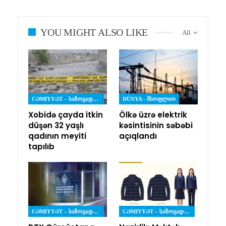
YOU MIGHT ALSO LIKE
All
CƏMIYYƏT – ᲡᲐᲖᲝᲒᲐᲓᲝᲔᲑᲐ
DÜNYA - ᲛᲡᲝᲤᲚᲘᲝ
Xobidə çayda itkin
Ölkə üzrə elektrik
düşən 32 yaşlı
kəsintisinin səbəbi
qadının meyiti
açıqlandı
tapılıb
CƏMIYYƏT – ᲡᲐᲖᲝᲒᲐᲓᲝᲔᲑᲐ
CƏMIYYƏT – ᲡᲐᲖᲝᲒᲐᲓᲝᲔᲑᲐ