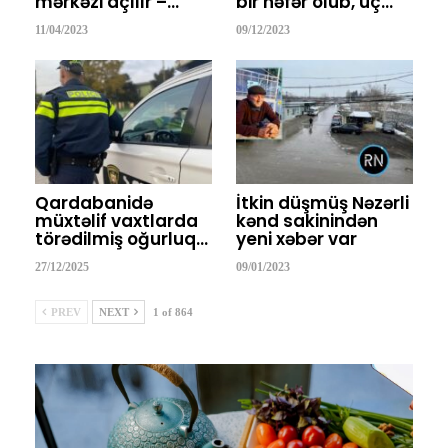
mərkəzi açılır –…
bir nəfər ölüb, üç…
11/04/2023
09/12/2023
Qardabanidə
İtkin düşmüş Nəzərli
müxtəlif vaxtlarda
kənd sakinindən
törədilmiş oğurluq…
yeni xəbər var
27/12/2025
09/01/2023
PREV
NEXT
1 of 864