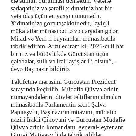
elə sülhün qurulması deməkdir. Vətənə
sədaqətiniz və şərəfli xidmətiniz hər bir
vətəndaş üçün ən yaxşı nümunədir.
Xidmətinizə görə təşəkkür edir, layiqli
mükafatlar münasibətilə və qarşıdan gələn
Milad və Yeni il bayramları münasibətilə
təbrik edirəm. Arzu edirəm ki, 2026-cı il hər
biriniz və bütövlükdə Gürcüstan üçün
qələbələr, sülh və irəliləyişlər ili olsun”, –
deyə Baş nazir bildirib.
Təltifetmə mərasimi Gürcüstan Prezident
sarayında keçirilib. Müdafiə Qüvvələrinin
nümayəndələrini dövlət təltiflərini almaları
münasibətilə Parlamentin sədri Şalva
Papuaşvili, Baş nazirin müavini, müdafiə
naziri İrakli Çikovani və Gürcüstan Müdafiə
Qüvvələrinin komandanı, general-leytenant
Giorgi Matiyaşvili də təbrik ediblər.