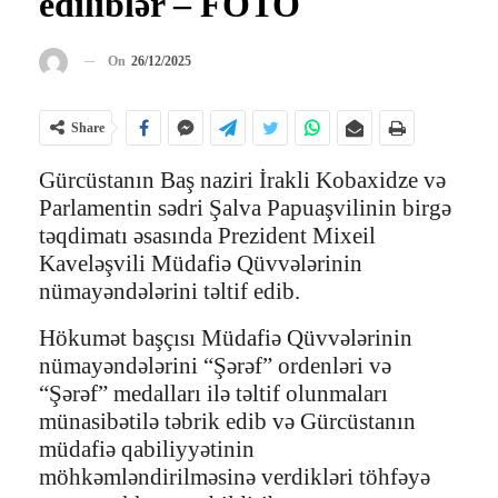
ediliblər – FOTO
On
26/12/2025
Share
Gürcüstanın Baş naziri İrakli Kobaxidze və
Parlamentin sədri Şalva Papuaşvilinin birgə
təqdimatı əsasında Prezident Mixeil
Kaveləşvili Müdafiə Qüvvələrinin
nümayəndələrini təltif edib.
Hökumət başçısı Müdafiə Qüvvələrinin
nümayəndələrini “Şərəf” ordenləri və
“Şərəf” medalları ilə təltif olunmaları
münasibətilə təbrik edib və Gürcüstanın
müdafiə qabiliyyətinin
möhkəmləndirilməsinə verdikləri töhfəyə