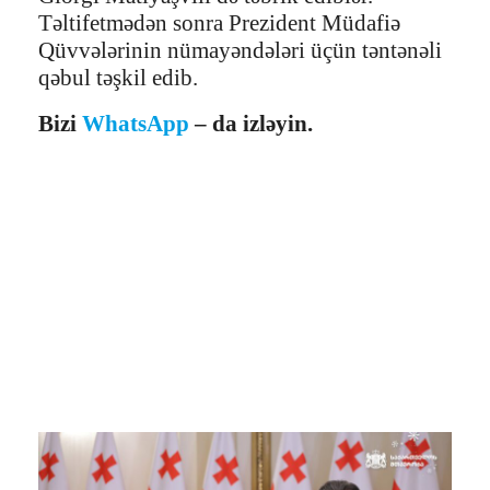
Təltifetmədən sonra Prezident Müdafiə
Qüvvələrinin nümayəndələri üçün təntənəli
qəbul təşkil edib.
Bizi
WhatsApp
– da izləyin.