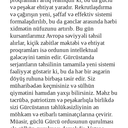
və peşəkar ehtiyat yaradır. Rekrutlaşdırma
və çağırışın yeni, şəffaf və effektiv sistemi
formalaşdırılıb, bu da gənclər arasında hərbi
xidmətin nüfuzunu artırıb. Bu gün
kursantlarımız Avropa səviyyəli təhsil
alırlar, kiçik zabitlər məktəbi və ehtiyat
proqramları isə ordunun intellektual
gələcəyini təmin edir. Gürcüstanda
serjantların təhsilinin tamamilə yeni sistemi
fəaliyyət göstərir ki, bu da hər bir əsgərin
döyüş ruhuna birbaşa təsir edir. Siz
müharibədən keçmisiniz və sülhün
qiymətini hamıdan yaxşı bilirsiniz. Məhz bu
təcrübə, patriotizm və peşəkarlıqla birlikdə
sizi Gürcüstanın təhlükəsizliyinin ən
möhkəm və etibarlı təminatçılarına çevirir.
Müasir, güclü Gürcü ordusunun qurulması