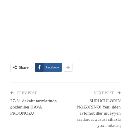
Share
Facebook
PREV POST
NEXT POST
27-31 dekabr tarixlərində
SÜRÜCÜLƏRİN
gözlənilən HAVA
NƏZƏRİNƏ! Yeni ildən
PROQNOZU
avtomobillər müəyyən
saatlarda, xüsusi cihazla
yoxlanılacaq