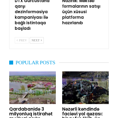
DTX Gürcüstana
Nazirlik: Məktəb
qarşı
formalarının satışı
dezinformasiya
üçün xüsusi
kampaniyası ilə
platforma
bağlı istintaqa
hazırlanıb
başladı
PREV
NEXT
POPULAR POSTS
Qardabanidə 3
Nəzərli kəndində
milyonluq istirahət
faciəvi yol qəzası: