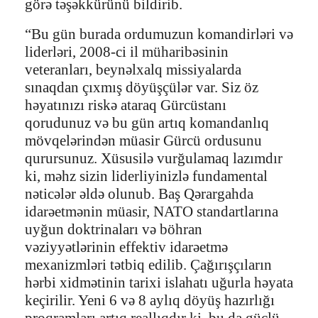
görə təşəkkürünü bildirib.
“Bu gün burada ordumuzun komandirləri və
liderləri, 2008-ci il müharibəsinin
veteranları, beynəlxalq missiyalarda
sınaqdan çıxmış döyüşçülər var. Siz öz
həyatınızı riskə ataraq Gürcüstanı
qorudunuz və bu gün artıq komandanlıq
mövqelərindən müasir Gürcü ordusunu
qurursunuz. Xüsusilə vurğulamaq lazımdır
ki, məhz sizin liderliyinizlə fundamental
nəticələr əldə olunub. Baş Qərargahda
idarəetmənin müasir, NATO standartlarına
uyğun doktrinaları və böhran
vəziyyətlərinin effektiv idarəetmə
mexanizmləri tətbiq edilib. Çağırışçıların
hərbi xidmətinin tarixi islahatı uğurla həyata
keçirilir. Yeni 6 və 8 aylıq döyüş hazırlığı
proqramları artıq reallıqdır ki, bu da güclü