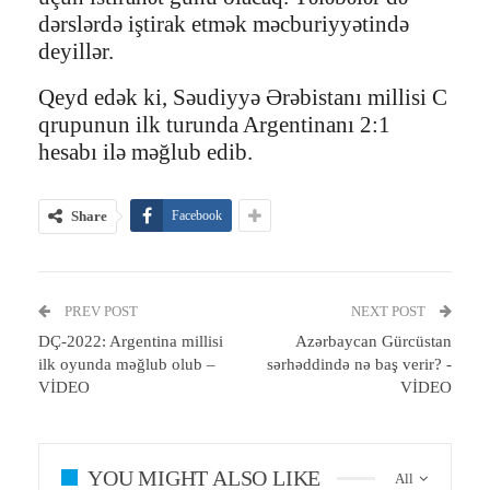
dərslərdə iştirak etmək məcburiyyətində
deyillər.
Qeyd edək ki, Səudiyyə Ərəbistanı millisi C
qrupunun ilk turunda Argentinanı 2:1
hesabı ilə məğlub edib.
Share
Facebook
PREV POST
NEXT POST
DÇ-2022: Argentina millisi
Azərbaycan Gürcüstan
ilk oyunda məğlub olub –
sərhəddində nə baş verir? -
VİDEO
VİDEO
YOU MIGHT ALSO LIKE
All