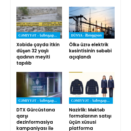
CƏMIYYƏT – ᲡᲐᲖᲝᲒᲐᲓᲝᲔᲑᲐ
DÜNYA - ᲛᲡᲝᲤᲚᲘᲝ
Xobidə çayda itkin
Ölkə üzrə elektrik
düşən 32 yaşlı
kəsintisinin səbəbi
qadının meyiti
açıqlandı
tapılıb
CƏMIYYƏT – ᲡᲐᲖᲝᲒᲐᲓᲝᲔᲑᲐ
CƏMIYYƏT – ᲡᲐᲖᲝᲒᲐᲓᲝᲔᲑᲐ
DTX Gürcüstana
Nazirlik: Məktəb
qarşı
formalarının satışı
dezinformasiya
üçün xüsusi
kampaniyası ilə
platforma