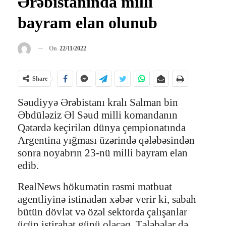
Ərəbistanında milli
bayram elan olunub
On
22/11/2022
Share
Səudiyyə Ərəbistanı kralı Salman bin
Əbdüləziz Əl Səud milli komandanın
Qətərdə keçirilən dünya çempionatında
Argentina yığması üzərində qələbəsindən
sonra noyabrın 23-nü milli bayram elan
edib.
RealNews hökumətin rəsmi mətbuat
agentliyinə istinadən xəbər verir ki, sabah
bütün dövlət və özəl sektorda çalışanlar
üçün istirahət günü olacaq. Tələbələr də