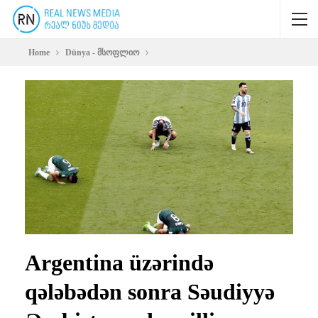
Home
Dünya - მსოფლიო
Argentina üzərində
qələbədən sonra Səudiyyə