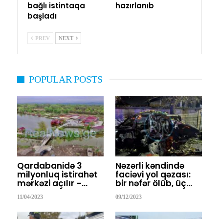
bağlı istintaqa
hazırlanıb
başladı
PREV
NEXT
POPULAR POSTS
Qardabanidə 3
Nəzərli kəndində
milyonluq istirahət
faciəvi yol qəzası:
mərkəzi açılır –…
bir nəfər ölüb, üç…
11/04/2023
09/12/2023