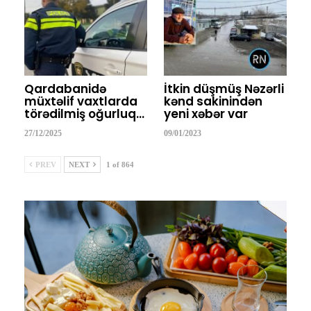
Qardabanidə
İtkin düşmüş Nəzərli
müxtəlif vaxtlarda
kənd sakinindən
törədilmiş oğurluq…
yeni xəbər var
27/12/2025
09/01/2023
PREV
NEXT
1 of 864