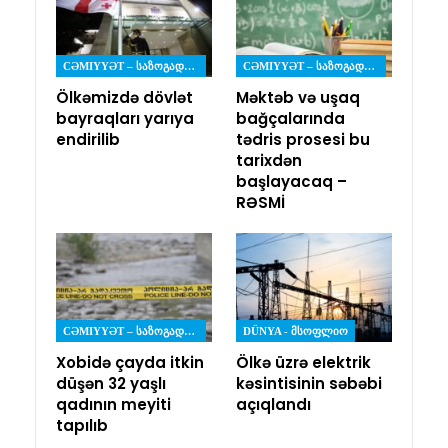
CƏMIYYƏT – ᲡᲐᲖᲝᲒᲐᲓᲝᲔᲑᲐ
CƏMIYYƏT – ᲡᲐᲖᲝᲒᲐᲓᲝᲔᲑᲐ
Ölkəmizdə dövlət
Məktəb və uşaq
bayraqları yarıya
bağçalarında
endirilib
tədris prosesi bu
tarixdən
başlayacaq –
RƏSMİ
CƏMIYYƏT – ᲡᲐᲖᲝᲒᲐᲓᲝᲔᲑᲐ
DÜNYA - ᲛᲡᲝᲤᲚᲘᲝ
Xobidə çayda itkin
Ölkə üzrə elektrik
düşən 32 yaşlı
kəsintisinin səbəbi
qadının meyiti
açıqlandı
tapılıb