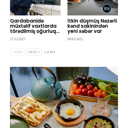
Qardabanidə
İtkin düşmüş Nəzərli
müxtəlif vaxtlarda
kənd sakinindən
törədilmiş oğurluq…
yeni xəbər var
27/12/2025
09/01/2023
PREV
NEXT
1 of 864