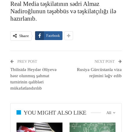
Real Media təşkilatının sədri Almaz
Nadiroğlunun təşəbbüs və təşkilatçılığı ilə
hazırlanıb.
Share
Facebook
PREV POST
NEXT POST
Tbilisidə Heydər Əliyevə
Rusiya Gürcüstanla viza
həsr olunmuş şahmat
rejimini ləğv edib
turnirinin qalibləri
mükafatlandırılıb
YOU MIGHT ALSO LIKE
All