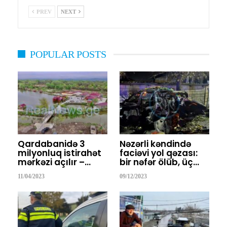
PREV
NEXT
POPULAR POSTS
Qardabanidə 3
Nəzərli kəndində
milyonluq istirahət
faciəvi yol qəzası:
mərkəzi açılır –…
bir nəfər ölüb, üç…
11/04/2023
09/12/2023