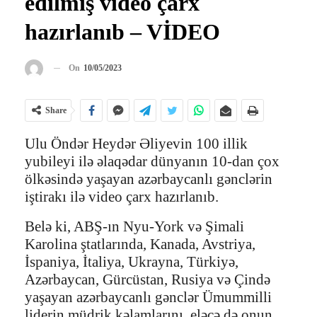
edilmiş video çarx
hazırlanıb – VİDEO
On
10/05/2023
Share
Ulu Öndər Heydər Əliyevin 100 illik
yubileyi ilə əlaqədar dünyanın 10-dan çox
ölkəsində yaşayan azərbaycanlı gənclərin
iştirakı ilə video çarx hazırlanıb.
Belə ki, ABŞ-ın Nyu-York və Şimali
Karolina ştatlarında, Kanada, Avstriya,
İspaniya, İtaliya, Ukrayna, Türkiyə,
Azərbaycan, Gürcüstan, Rusiya və Çində
yaşayan azərbaycanlı gənclər Ümummilli
liderin müdrik kəlamlarını, eləcə də onun