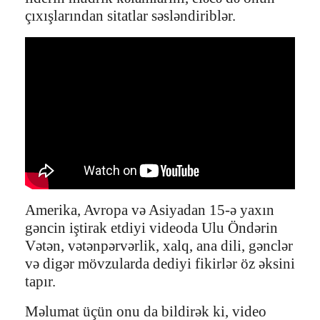
çıxışlarından sitatlar səsləndiriblər.
Amerika, Avropa və Asiyadan 15-ə yaxın
gəncin iştirak etdiyi videoda Ulu Öndərin
Vətən, vətənpərvərlik, xalq, ana dili, gənclər
və digər mövzularda dediyi fikirlər öz əksini
tapır.
Məlumat üçün onu da bildirək ki, video