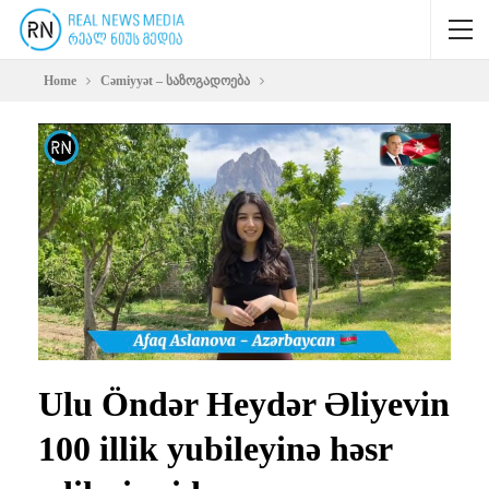
Home
Cəmiyyət – საზოგადოება
Ulu Öndər Heydər Əliyevin
100 illik yubileyinə həsr