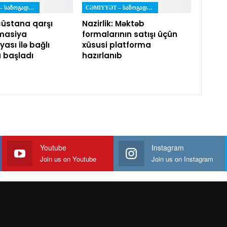
CƏMIYYƏT – ᲡᲐᲖᲝᲒᲐᲓᲝᲔᲑᲐ
CƏMIYYƏT – ᲡᲐᲖᲝᲒᲐᲓᲝᲔᲑᲐ
üstana qarşı
Nazirlik: Məktəb
masiya
formalarının satışı üçün
ası ilə bağlı
xüsusi platforma
a başladı
hazırlanıb
Youtube
Instagram
Join us on Youtube
Join us on Instagram