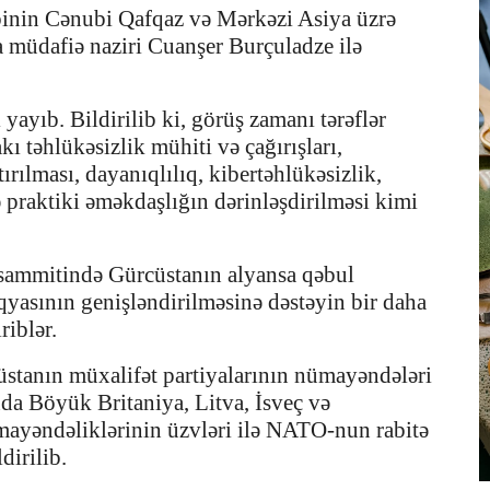
binin Cənubi Qafqaz və Mərkəzi Asiya üzrə
müdafiə naziri Cuanşer Burçuladze ilə
ayıb. Bildirilib ki, görüş zamanı tərəflər
 təhlükəsizlik mühiti və çağırışları,
rılması, dayanıqlılıq, kibertəhlükəsizlik,
 praktiki əməkdaşlığın dərinləşdirilməsi kimi
sammitində Gürcüstanın alyansa qəbul
qyasının genişləndirilməsinə dəstəyin bir daha
riblər.
tanın müxalifət partiyalarının nümayəndələri
nda Böyük Britaniya, Litva, İsveç və
mayəndəliklərinin üzvləri ilə NATO-nun rabitə
dirilib.