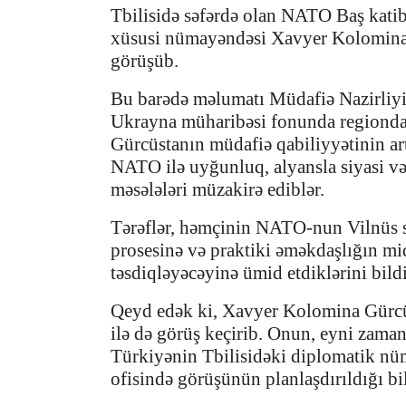
Tbilisidə səfərdə olan NATO Baş kati
xüsusi nümayəndəsi Xavyer Kolomina 
görüşüb.
Bu barədə məlumatı Müdafiə Nazirliyi y
Ukrayna müharibəsi fonunda regiondakı
Gürcüstanın müdafiə qabiliyyətinin artı
NATO ilə uyğunluq, alyansla siyasi və
məsələləri müzakirə ediblər.
Tərəflər, həmçinin NATO-nun Vilnüs 
prosesinə və praktiki əməkdaşlığın mi
təsdiqləyəcəyinə ümid etdiklərini bildi
Qeyd edək ki, Xavyer Kolomina Gürcüs
ilə də görüş keçirib. Onun, eyni zama
Türkiyənin Tbilisidəki diplomatik nü
ofisində görüşünün planlaşdırıldığı bil