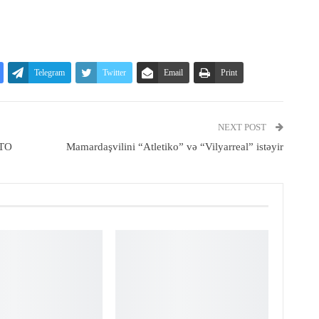
Telegram
Twitter
Email
Print
NEXT POST
OTO
Mamardaşvilini “Atletiko” və “Vilyarreal” istəyir