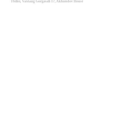
Tbilisi, Vaxtang Gorgasali 17, Akhundov House