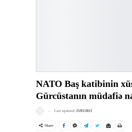
NATO Baş katibinin xü
Gürcüstanın müdafiə na
Last updated
25/05/2023
Share