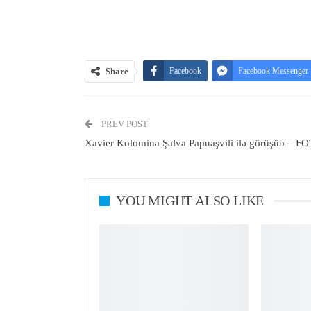
Share
Facebook
Facebook Messenger
PREV POST
Xavier Kolomina Şalva Papuaşvili ilə görüşüb – F
YOU MIGHT ALSO LIKE