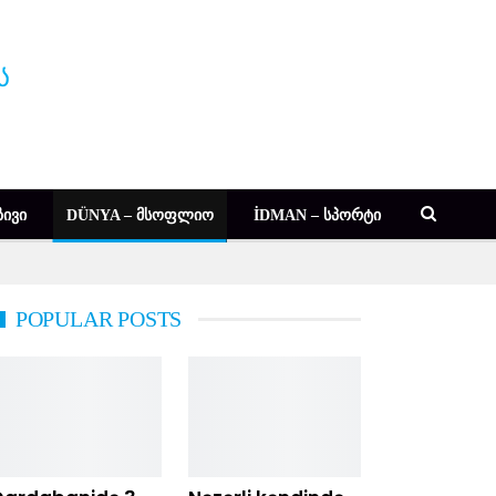
ᲘᲕᲘ
DÜNYA – ᲛᲡᲝᲤᲚᲘᲝ
İDMAN – ᲡᲞᲝᲠᲢᲘ
POPULAR POSTS