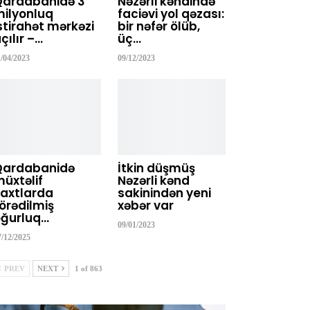
Qardabanidə 3
Nəzərli kəndində
ilyonluq
faciəvi yol qəzası:
stirahət mərkəzi
bir nəfər ölüb,
çılır –…
üç…
1/04/2023
09/12/2023
Qardabanidə
İtkin düşmüş
üxtəlif
Nəzərli kənd
axtlarda
sakinindən yeni
örədilmiş
xəbər var
ğurluq…
09/01/2023
7/12/2025
PREV
NEXT
1 of 863