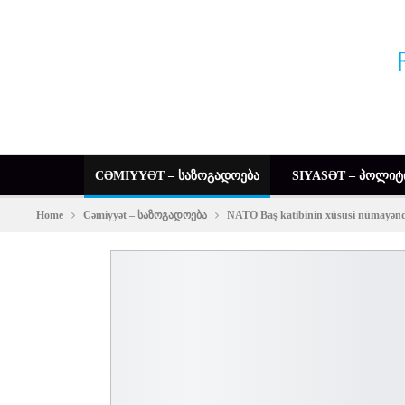
CƏMIYYƏT – ᲡᲐᲖᲝᲒᲐᲓᲝᲔᲑᲐ
SIYASƏT – ᲞᲝᲚᲘᲢ
Home
Cəmiyyət – საზოგადოება
NATO Baş katibinin xüsusi nümayəndə