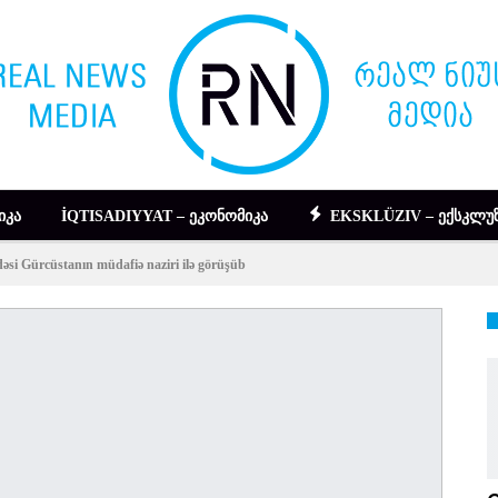
ᲘᲙᲐ
İQTISADIYYAT – ᲔᲙᲝᲜᲝᲛᲘᲙᲐ
EKSKLÜZIV – ᲔᲥᲡᲙᲚᲣᲖ
si Gürcüstanın müdafiə naziri ilə görüşüb
DIGƏR – ᲡᲮᲕᲐ