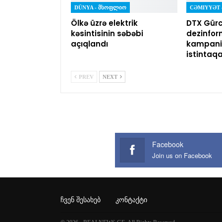
DÜNYA - ᲛᲡᲝᲤᲚᲘᲝ
Ölkə üzrə elektrik
DTX Gürc
kəsintisinin səbəbi
dezinfor
açıqlandı
kampaniy
istintaq
PREV
NEXT
Facebook
Join us on Facebook
ᲩᲕᲔᲜ ᲨᲔᲡᲐᲮᲔᲑ
ᲙᲝᲜᲢᲐᲥᲢᲘ