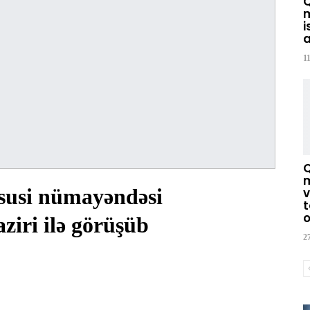
m
i
a
1
m
susi nümayəndəsi
v
t
o
ziri ilə görüşüb
2