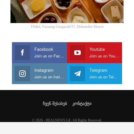
Tbilisi, Vaxtang Gorgasali 17, Akhundov House
Facebook
Youtube
Join us on Facebook
Join us on Youtube
Instagram
Telegram
Join us on Instagram
Join us on Telegram
ᲩᲕᲔᲜ ᲨᲔᲡᲐᲮᲔᲑ
ᲙᲝᲜᲢᲐᲥᲢᲘ
© 2026 - REALNEWS.GE. All Rights Reserved.