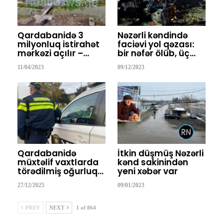
Qardabanidə 3
Nəzərli kəndində
milyonluq istirahət
faciəvi yol qəzası:
mərkəzi açılır –…
bir nəfər ölüb, üç…
11/04/2023
09/12/2023
Qardabanidə
İtkin düşmüş Nəzərli
müxtəlif vaxtlarda
kənd sakinindən
törədilmiş oğurluq…
yeni xəbər var
27/12/2025
09/01/2023
PREV
NEXT
1 of 864