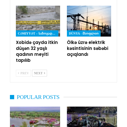
CƏMIYYƏT – ᲡᲐᲖᲝᲒᲐᲓᲝᲔᲑᲐ
DÜNYA - ᲛᲡᲝᲤᲚᲘᲝ
Xobidə çayda itkin
Ölkə üzrə elektrik
düşən 32 yaşlı
kəsintisinin səbəbi
qadının meyiti
açıqlandı
tapılıb
PREV
NEXT
POPULAR POSTS