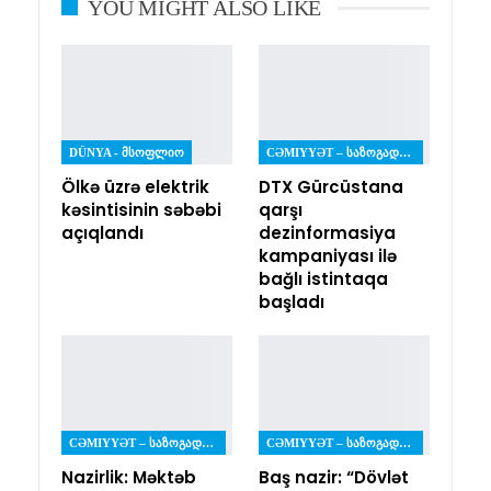
YOU MIGHT ALSO LIKE
DÜNYA - ᲛᲡᲝᲤᲚᲘᲝ
CƏMIYYƏT – ᲡᲐᲖᲝᲒᲐᲓᲝᲔᲑᲐ
Ölkə üzrə elektrik
DTX Gürcüstana
kəsintisinin səbəbi
qarşı
açıqlandı
dezinformasiya
kampaniyası ilə
bağlı istintaqa
başladı
CƏMIYYƏT – ᲡᲐᲖᲝᲒᲐᲓᲝᲔᲑᲐ
CƏMIYYƏT – ᲡᲐᲖᲝᲒᲐᲓᲝᲔᲑᲐ
Nazirlik: Məktəb
Baş nazir: “Dövlət