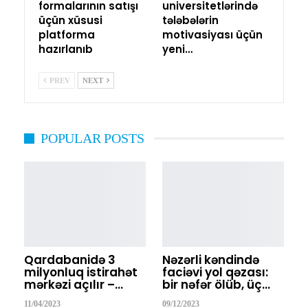
formalarının satışı
universitetlərində
üçün xüsusi
tələbələrin
platforma
motivasiyası üçün
hazırlanıb
yeni…
PREV
NEXT
POPULAR POSTS
Qardabanidə 3
Nəzərli kəndində
milyonluq istirahət
faciəvi yol qəzası:
mərkəzi açılır –…
bir nəfər ölüb, üç…
11/04/2023
09/12/2023