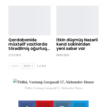
Qardabanidə
İtkin düşmüş Nəzərli
müxtəlif vaxtlarda
kənd sakinindən
törədilmiş oğurluq…
yeni xəbər var
27/12/2025
09/01/2023
PREV
NEXT
1 of 863
Tbilisi, Vaxtang Gorgasali 17, Akhundov House
Facebook
Youtube
Instagram
Telegram