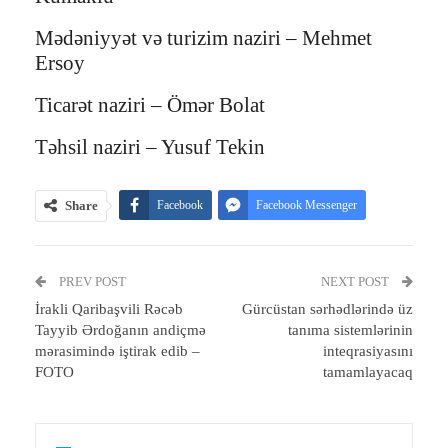
Mədəniyyət və turizim naziri – Mehmet
Ersoy
Ticarət naziri – Ömər Bolat
Təhsil naziri – Yusuf Tekin
Share
Facebook
Facebook Messenger
Telegram
Twitter
WhatsApp
PREV POST
Email
Print
NEXT POST
İrakli Qaribaşvili Rəcəb
Gürcüstan sərhədlərində üz
Tayyib Ərdoğanın andiçmə
tanıma sistemlərinin
mərasimində iştirak edib –
inteqrasiyasını
FOTO
tamamlayacaq