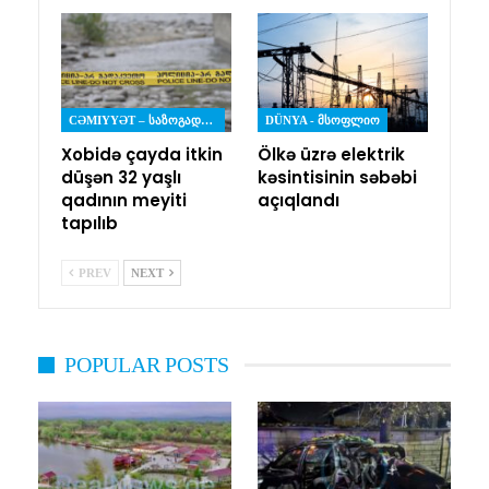
CƏMIYYƏT – ᲡᲐᲖᲝᲒᲐᲓᲝᲔᲑᲐ
DÜNYA - ᲛᲡᲝᲤᲚᲘᲝ
Xobidə çayda itkin
Ölkə üzrə elektrik
düşən 32 yaşlı
kəsintisinin səbəbi
qadının meyiti
açıqlandı
tapılıb
PREV
NEXT
POPULAR POSTS