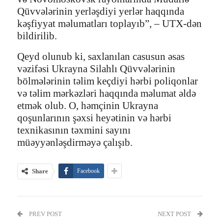
Qüvvələrinin yerləşdiyi yerlər haqqında
kəşfiyyat məlumatları toplayıb”, – UTX-dən
bildirilib.
Qeyd olunub ki, saxlanılan casusun əsas
vəzifəsi Ukrayna Silahlı Qüvvələrinin
bölmələrinin təlim keçdiyi hərbi poliqonlar
və təlim mərkəzləri haqqında məlumat əldə
etmək olub. O, həmçinin Ukrayna
qoşunlarının şəxsi heyətinin və hərbi
texnikasının təxmini sayını
müəyyənləşdirməyə çalışıb.
Share
Facebook
PREV POST
NEXT POST