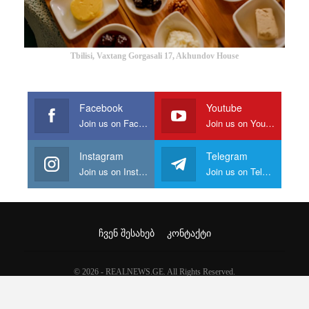
Tbilisi, Vaxtang Gorgasali 17, Akhundov House
Facebook
Youtube
Join us on Facebook
Join us on Youtube
Instagram
Telegram
Join us on Instagram
Join us on Telegram
ᲩᲕᲔᲜ ᲨᲔᲡᲐᲮᲔᲑ
ᲙᲝᲜᲢᲐᲥᲢᲘ
© 2026 - REALNEWS.GE. All Rights Reserved.