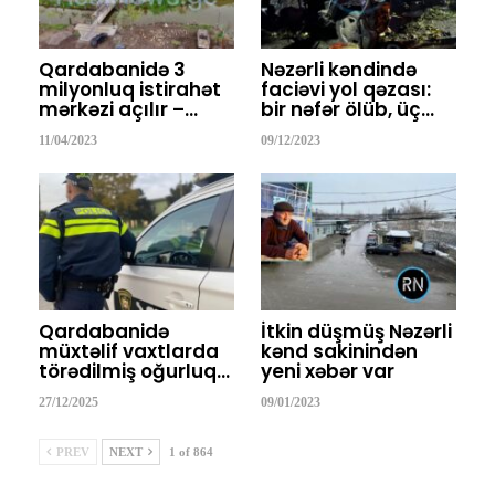
Qardabanidə 3
Nəzərli kəndində
milyonluq istirahət
faciəvi yol qəzası:
mərkəzi açılır –…
bir nəfər ölüb, üç…
11/04/2023
09/12/2023
Qardabanidə
İtkin düşmüş Nəzərli
müxtəlif vaxtlarda
kənd sakinindən
törədilmiş oğurluq…
yeni xəbər var
27/12/2025
09/01/2023
PREV
NEXT
1 of 864