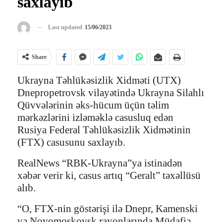
saxlayıb
Last updated
15/06/2023
Share
Ukrayna Təhlükəsizlik Xidməti (UTX)
Dnepropetrovsk vilayətində Ukrayna Silahlı
Qüvvələrinin əks-hücum üçün təlim
mərkəzlərini izləməklə casusluq edən
Rusiya Federal Təhlükəsizlik Xidmətinin
(FTX) casusunu saxlayıb.
RealNews “RBK-Ukrayna”ya istinadən
xəbər verir ki, casus artıq “Geralt” təxəllüsü
alıb.
“O, FTX-nin göstərişi ilə Dnepr, Kamenski
və Novomoskovsk rayonlarında Müdafiə