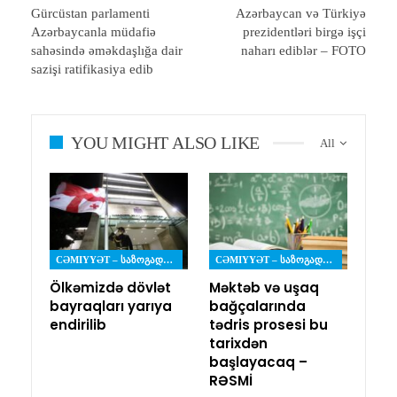
Gürcüstan parlamenti
Azərbaycan və Türkiyə
Azərbaycanla müdafiə
prezidentləri birgə işçi
sahəsində əməkdaşlığa dair
naharı ediblər – FOTO
sazişi ratifikasiya edib
YOU MIGHT ALSO LIKE
All
CƏMIYYƏT – ᲡᲐᲖᲝᲒᲐᲓᲝᲔᲑᲐ
CƏMIYYƏT – ᲡᲐᲖᲝᲒᲐᲓᲝᲔᲑᲐ
Ölkəmizdə dövlət
Məktəb və uşaq
bayraqları yarıya
bağçalarında
endirilib
tədris prosesi bu
tarixdən
başlayacaq –
RƏSMİ