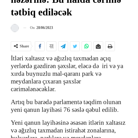
tətbiq ediləcək
On
28/06/2023
Share
İtləri xaltasız və ağızlıq taxmadan açıq
yerlərdə gəzdirən şəxslər, eləcə də iri və ya
xırda buynuzlu mal-qaranı park və
meydanlara çıxaran şəxslər
cərimələnəcəklər.
Artıq bu barədə parlamentə təqdim olunan
yeni qanun layihəsi 76 səslə qəbul edilib.
Yeni qanun layihəsinə əsasən itlərin xaltasız
və ağızlıq taxmadan istirahət zonalarına,
bulvarlara, parklara və meydanlara