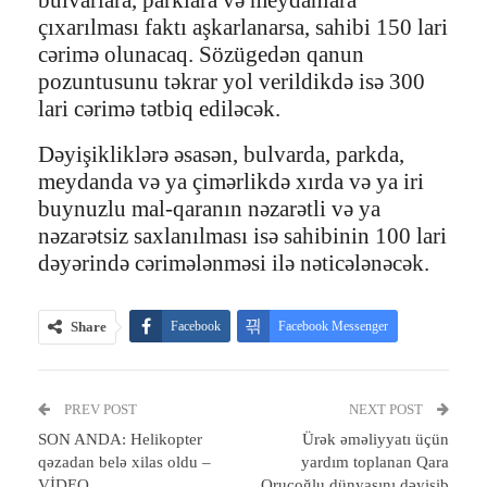
çıxarılması faktı aşkarlanarsa, sahibi 150 lari
cərimə olunacaq. Sözügedən qanun
pozuntusunu təkrar yol verildikdə isə 300
lari cərimə tətbiq ediləcək.
Dəyişikliklərə əsasən, bulvarda, parkda,
meydanda və ya çimərlikdə xırda və ya iri
buynuzlu mal-qaranın nəzarətli və ya
nəzarətsiz saxlanılması isə sahibinin 100 lari
dəyərində cərimələnməsi ilə nəticələnəcək.
Share
Facebook
Facebook Messenger
Telegram
Twitter
WhatsApp
PREV POST
Email
Print
NEXT POST
SON ANDA: Helikopter
Ürək əməliyyatı üçün
qəzadan belə xilas oldu –
yardım toplanan Qara
VİDEO
Orucoğlu dünyasını dəyişib