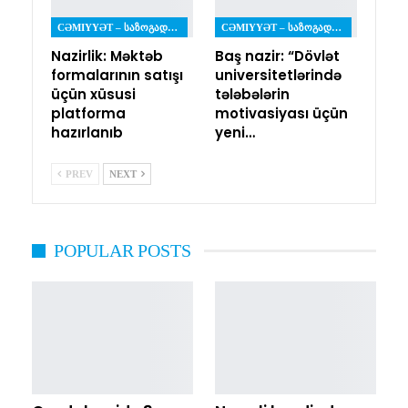
CƏMIYYƏT – ᲡᲐᲖᲝᲒᲐᲓᲝᲔᲑᲐ
CƏMIYYƏT – ᲡᲐᲖᲝᲒᲐᲓᲝᲔᲑᲐ
Nazirlik: Məktəb
Baş nazir: “Dövlət
formalarının satışı
universitetlərində
üçün xüsusi
tələbələrin
platforma
motivasiyası üçün
hazırlanıb
yeni…
PREV
NEXT
POPULAR POSTS