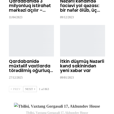
Qardabanidə 3
Nəzərli kəndində
milyonluq istirahət
faciəvi yol qəzası:
mərkəzi açılır –…
bir nəfər ölüb, üç…
11/04/2023
09/12/2023
Qardabanidə
İtkin düşmüş Nəzərli
müxtəlif vaxtlarda
kənd sakinindən
törədilmiş oğurluq…
yeni xəbər var
27/12/2025
09/01/2023
PREV
NEXT
1 of 863
Tbilisi, Vaxtang Gorgasali 17, Akhundov House