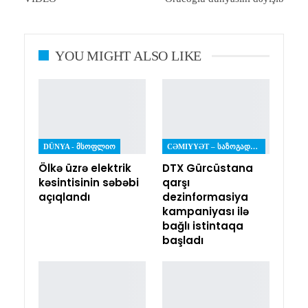
YOU MIGHT ALSO LIKE
DÜNYA - ᲛᲡᲝᲤᲚᲘᲝ
CƏMIYYƏT – ᲡᲐᲖᲝᲒᲐᲓᲝᲔᲑᲐ
Ölkə üzrə elektrik
DTX Gürcüstana
kəsintisinin səbəbi
qarşı
açıqlandı
dezinformasiya
kampaniyası ilə
bağlı istintaqa
başladı