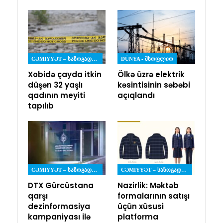
CƏMIYYƏT – ᲡᲐᲖᲝᲒᲐᲓᲝᲔᲑᲐ
DÜNYA - ᲛᲡᲝᲤᲚᲘᲝ
Xobidə çayda itkin
Ölkə üzrə elektrik
düşən 32 yaşlı
kəsintisinin səbəbi
qadının meyiti
açıqlandı
tapılıb
CƏMIYYƏT – ᲡᲐᲖᲝᲒᲐᲓᲝᲔᲑᲐ
CƏMIYYƏT – ᲡᲐᲖᲝᲒᲐᲓᲝᲔᲑᲐ
DTX Gürcüstana
Nazirlik: Məktəb
qarşı
formalarının satışı
dezinformasiya
üçün xüsusi
kampaniyası ilə
platforma