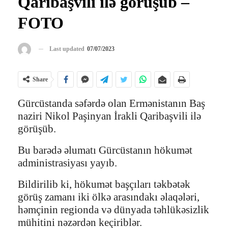
Qaribaşvili ilə görüşüb –
FOTO
Last updated
07/07/2023
Share
Gürcüstanda səfərdə olan Ermənistanın Baş
naziri Nikol Paşinyan İrakli Qaribaşvili ilə
görüşüb.
Bu barədə əlumatı Gürcüstanın hökumət
administrasiyası yayıb.
Bildirilib ki, hökumət başçıları təkbətək
görüş zamanı iki ölkə arasındakı əlaqələri,
həmçinin regionda və dünyada təhlükəsizlik
mühitini nəzərdən keçiriblər.