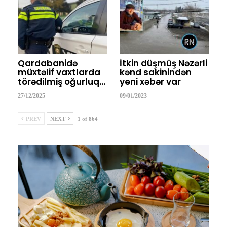
Qardabanidə
İtkin düşmüş Nəzərli
müxtəlif vaxtlarda
kənd sakinindən
törədilmiş oğurluq…
yeni xəbər var
27/12/2025
09/01/2023
PREV
NEXT
1 of 864