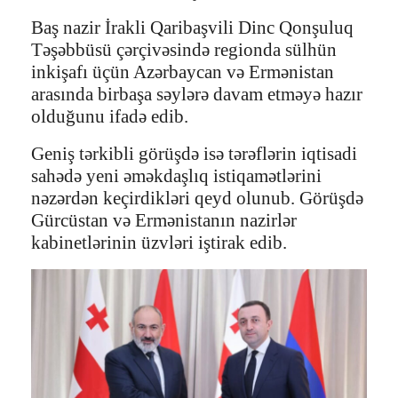
Baş nazir İrakli Qaribaşvili Dinc Qonşuluq
Təşəbbüsü çərçivəsində regionda sülhün
inkişafı üçün Azərbaycan və Ermənistan
arasında birbaşa səylərə davam etməyə hazır
olduğunu ifadə edib.
Geniş tərkibli görüşdə isə tərəflərin iqtisadi
sahədə yeni əməkdaşlıq istiqamətlərini
nəzərdən keçirdikləri qeyd olunub. Görüşdə
Gürcüstan və Ermənistanın nazirlər
kabinetlərinin üzvləri iştirak edib.