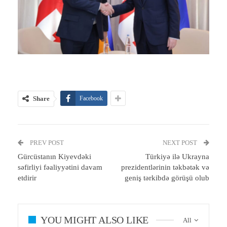
Share
Facebook
PREV POST
NEXT POST
Gürcüstanın Kiyevdəki
Türkiyə ilə Ukrayna
səfirliyi fəaliyyətini davam
prezidentlərinin təkbətək və
etdirir
geniş tərkibdə görüşü olub
YOU MIGHT ALSO LIKE
All