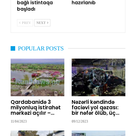
bağlı istintaqa
hazırlanıb
başladı
PREV
NEXT
POPULAR POSTS
Qardabanidə 3
Nəzərli kəndində
milyonluq istirahət
faciəvi yol qəzası:
mərkəzi açılır –…
bir nəfər ölüb, üç…
11/04/2023
09/12/2023