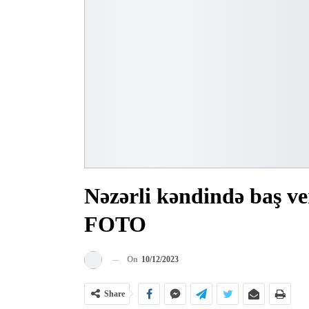
Nəzərli kəndində baş v
FOTO
On
10/12/2023
Share