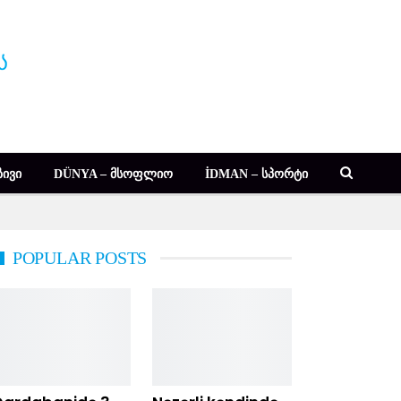
ᲘᲕᲘ
DÜNYA – ᲛᲡᲝᲤᲚᲘᲝ
İDMAN – ᲡᲞᲝᲠᲢᲘ
POPULAR POSTS