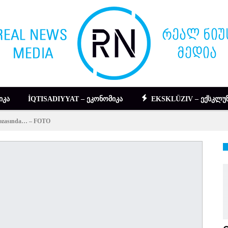
ᲘᲙᲐ
İQTISADIYYAT – ᲔᲙᲝᲜᲝᲛᲘᲙᲐ
EKSKLÜZIV – ᲔᲥᲡᲙᲚᲣᲖ
l qəzasında… – FOTO
DIGƏR – ᲡᲮᲕᲐ