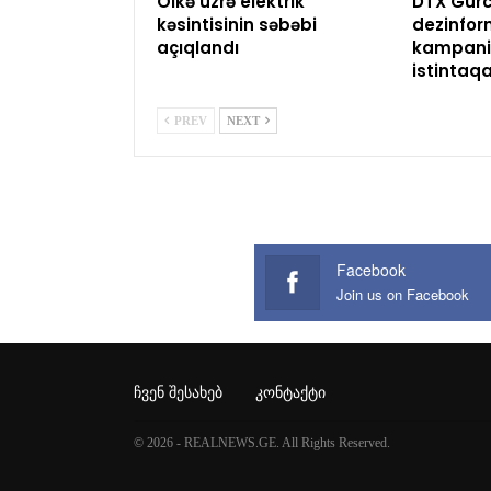
Ölkə üzrə elektrik
DTX Gürc
kəsintisinin səbəbi
dezinfor
açıqlandı
kampaniy
istintaq
PREV
NEXT
Facebook
Join us on Facebook
ᲩᲕᲔᲜ ᲨᲔᲡᲐᲮᲔᲑ
ᲙᲝᲜᲢᲐᲥᲢᲘ
© 2026 - REALNEWS.GE. All Rights Reserved.