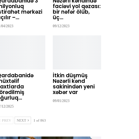
Qardabanidə 3
Nəzərli kəndində
ilyonluq
faciəvi yol qəzası:
stirahət mərkəzi
bir nəfər ölüb,
çılır –…
üç…
1/04/2023
09/12/2023
Qardabanidə
İtkin düşmüş
üxtəlif
Nəzərli kənd
axtlarda
sakinindən yeni
örədilmiş
xəbər var
ğurluq…
09/01/2023
7/12/2025
PREV
NEXT
1 of 863