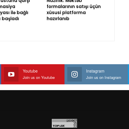
üstana qarşı
Nazirlik: Məktəb
masiya
formalarının satışı üçün
ası ilə bağlı
xüsusi platforma
a başladı
hazırlanıb
Youtube
Instagram
Join us on Youtube
Join us on Instagram