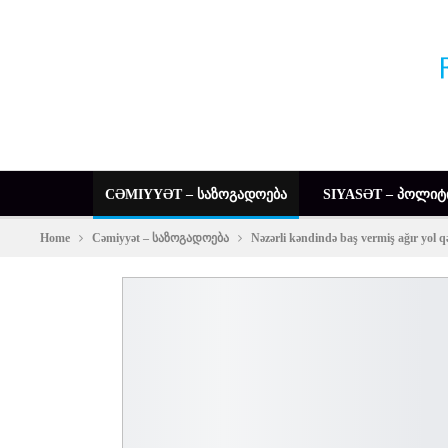
CƏMIYYƏT – ᲡᲐᲖᲝᲒᲐᲓᲝᲔᲑᲐ
SIYASƏT – ᲞᲝᲚᲘᲢ
Home
Cəmiyyət – საზოგადოება
Nəzərli kəndində baş vermiş ağır yo