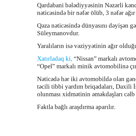
Qardabani bələdiyyəsinin Nəzərli kənd
nəticəsində bir nəfər ölüb, 3 nəfər ağır
Qəza nəticəsində dünyasını dəyişən gə
Süleymanovdur.
Yaralıların isə vəziyyətinin ağır olduğu 
Xatırladaq ki,
“Nissan” markalı avtomo
“Opel” markalı minik avtomobilinə çır
Nəticədə hər iki avtomobildə olan gəncl
təcili tibbi yardım briqadaları, Daxili
olunması xidmətinin əməkdaşları cəlb 
Faktla bağlı araşdırma aparılır.