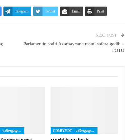
Telegram
Twitter
Email
Print
NEXT POST
üç
Parlamentin sədri Azərbaycana rəsmi səfərə gedib –
FOTO
CƏMIYYƏT – ᲡᲐᲖᲝᲒᲐᲓᲝᲔᲑᲐ
CƏMIYYƏT – ᲡᲐᲖᲝᲒᲐᲓᲝᲔᲑᲐ