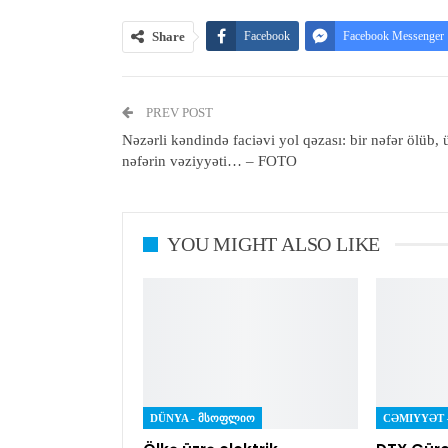
Share
Facebook
Facebook Messenger
PREV POST
Nəzərli kəndində faciəvi yol qəzası: bir nəfər ölüb, 
nəfərin vəziyyəti… – FOTO
YOU MIGHT ALSO LIKE
DÜNYA - ᲛᲡᲝᲤᲚᲘᲝ