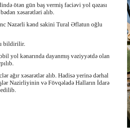
ində ötən gün baş vermiş faciəvi yol qəzası
 bədən xəsarətləri alıb.
nc Nəzərli kənd sakini Tural Əflatun oğlu
bildirilir.
bil yol kənarında dayanmış vəziyyətdə olan
pılıb.
ər ağır xəsarətlər alıb. Hadisə yerinə dərhal
 İşlər Nazirliyinin və Fövqəladə Halların İdarə
edilib.