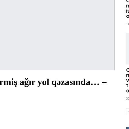
m
i
a
1
m
ermiş ağır yol qəzasında… –
v
t
o
2