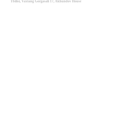
Tbilisi, Vaxtang Gorgasali 17, Akhundov House