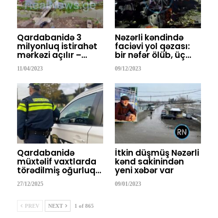
Qardabanidə 3
Nəzərli kəndində
milyonluq istirahət
faciəvi yol qəzası:
mərkəzi açılır –…
bir nəfər ölüb, üç…
11/04/2023
09/12/2023
Qardabanidə
İtkin düşmüş Nəzərli
müxtəlif vaxtlarda
kənd sakinindən
törədilmiş oğurluq…
yeni xəbər var
27/12/2025
09/01/2023
PREV
NEXT
1 of 865