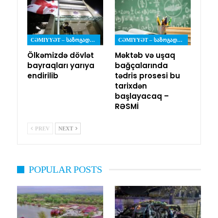
CƏMIYYƏT – ᲡᲐᲖᲝᲒᲐᲓᲝᲔᲑᲐ
CƏMIYYƏT – ᲡᲐᲖᲝᲒᲐᲓᲝᲔᲑᲐ
Ölkəmizdə dövlət
Məktəb və uşaq
bayraqları yarıya
bağçalarında
endirilib
tədris prosesi bu
tarixdən
başlayacaq –
RƏSMİ
PREV
NEXT
POPULAR POSTS