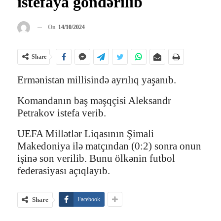
istefaya göndərilib
On
14/10/2024
Share
Ermənistan millisində ayrılıq yaşanıb.
Komandanın baş məşqçisi Aleksandr
Petrakov istefa verib.
UEFA Millətlər Liqasının Şimali
Makedoniya ilə matçından (0:2) sonra onun
işinə son verilib. Bunu ölkənin futbol
federasiyası açıqlayıb.
Share
Facebook