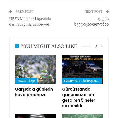
PREV POST
NEXT POST
UEFA Millətlər Liqasında
დღეს
darmadağınla qalibiyyət
სვეტიცხოვლობაა
YOU MIGHT ALSO LIKE
All
DIGƏR - ᲡᲮᲕᲐ
CƏMIYYƏT – ᲡᲐᲖᲝᲒᲐᲓᲝᲔᲑᲐ
Qarşıdakı günlərin
Gürcüstanda
hava proqnozu
qanunsuz silah
gəzdirən 5 nəfər
saxlanıldı