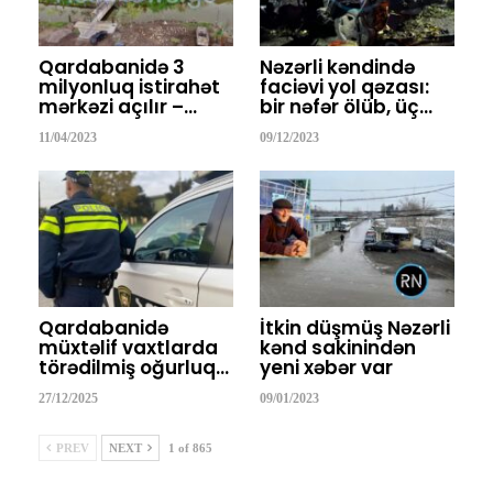
Qardabanidə 3
Nəzərli kəndində
milyonluq istirahət
faciəvi yol qəzası:
mərkəzi açılır –…
bir nəfər ölüb, üç…
11/04/2023
09/12/2023
Qardabanidə
İtkin düşmüş Nəzərli
müxtəlif vaxtlarda
kənd sakinindən
törədilmiş oğurluq…
yeni xəbər var
27/12/2025
09/01/2023
PREV
NEXT
1 of 865