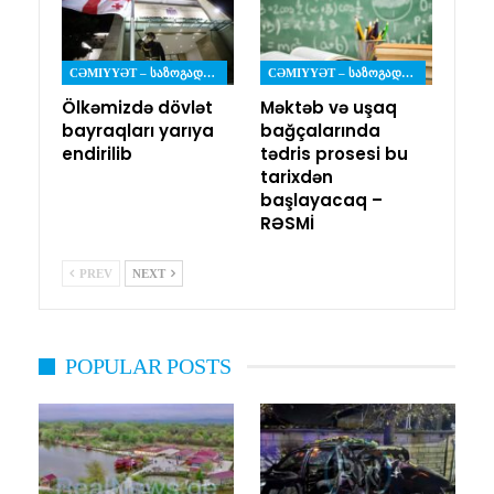
CƏMIYYƏT – ᲡᲐᲖᲝᲒᲐᲓᲝᲔᲑᲐ
CƏMIYYƏT – ᲡᲐᲖᲝᲒᲐᲓᲝᲔᲑᲐ
Ölkəmizdə dövlət
Məktəb və uşaq
bayraqları yarıya
bağçalarında
endirilib
tədris prosesi bu
tarixdən
başlayacaq –
RƏSMİ
PREV
NEXT
POPULAR POSTS