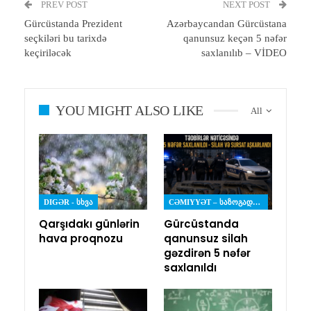
PREV POST
NEXT POST
Gürcüstanda Prezident
Azərbaycandan Gürcüstana
seçkiləri bu tarixdə
qanunsuz keçən 5 nəfər
keçiriləcək
saxlanılıb – VİDEO
YOU MIGHT ALSO LIKE
All
DIGƏR - ᲡᲮᲕᲐ
CƏMIYYƏT – ᲡᲐᲖᲝᲒᲐᲓᲝᲔᲑᲐ
Qarşıdakı günlərin
Gürcüstanda
hava proqnozu
qanunsuz silah
gəzdirən 5 nəfər
saxlanıldı