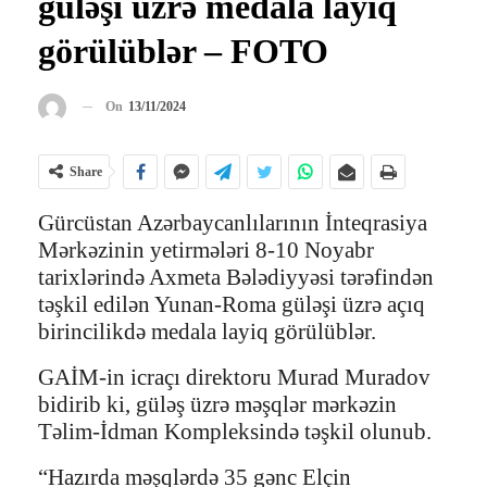
güləşi üzrə medala layiq
görülüblər – FOTO
On
13/11/2024
Share
Gürcüstan Azərbaycanlılarının İnteqrasiya
Mərkəzinin yetirmələri 8-10 Noyabr
tarixlərində Axmeta Bələdiyyəsi tərəfindən
təşkil edilən Yunan-Roma güləşi üzrə açıq
birincilikdə medala layiq görülüblər.
GAİM-in icraçı direktoru Murad Muradov
bidirib ki, güləş üzrə məşqlər mərkəzin
Təlim-İdman Kompleksində təşkil olunub.
“Hazırda məşqlərdə 35 gənc Elçin