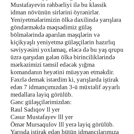
Mustafayevin rəhbərliyi ilə bu klassik
idman növünün sirlərini öyrənirlər.
Yeniyetmələrimizin ölkə daxilində yarışlara
göndərməkdə məqsədimiz güləş
bölmələrində aparılan məşqlərin və
kiçikyaşlı yeniyetmə güləşçilərin hazırlıq
səviyyəsini yoxlamaq, eləcə də bu yaş qrupu
üzrə qarşıdan gələn ölkə birinciliklərində
mərkəzimizi təmsil edəcək yığma
komandanın heyətini müəyyən etməkdir.
Fəxrlə demək istərdim ki, yarışlarda iştirak
edən 7 idmançımızdan 3-ü müxtəlif əyyarlı
medallara layiq görülüb.
Gənc güləşçilərimizdən:
Raul Sadıqov ll yer
Cəsur Mustafayev lll yer
Ömər Mursaqulov lll yerə layiq görülüb.
Yarışda iştirak edən bütün idmançılarımıza