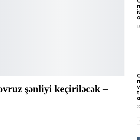
m
i
a
1
m
vruz şənliyi keçiriləcək –
v
t
o
2