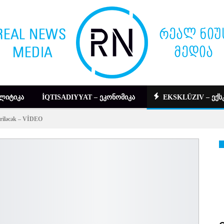
ᲚᲘᲢᲘᲙᲐ
İQTISADIYYAT – ᲔᲙᲝᲜᲝᲛᲘᲙᲐ
EKSKLÜZIV – ᲔᲥᲡ
çiriləcək – VİDEO