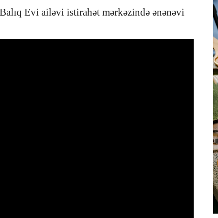
Balıq Evi ailəvi istirahət mərkəzində ənənəvi