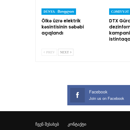
DÜNYA - ᲛᲡᲝᲤᲚᲘᲝ
Ölkə üzrə elektrik
DTX Gürc
kəsintisinin səbəbi
dezinfor
açıqlandı
kampaniy
istintaq
PREV
NEXT
Facebook
Join us on Facebook
ᲩᲕᲔᲜ ᲨᲔᲡᲐᲮᲔᲑ
ᲙᲝᲜᲢᲐᲥᲢᲘ