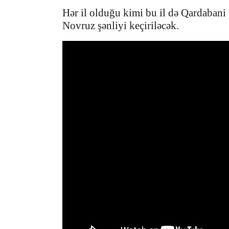
Hər il olduğu kimi bu il də Qardabani 
Novruz şənliyi keçiriləcək.