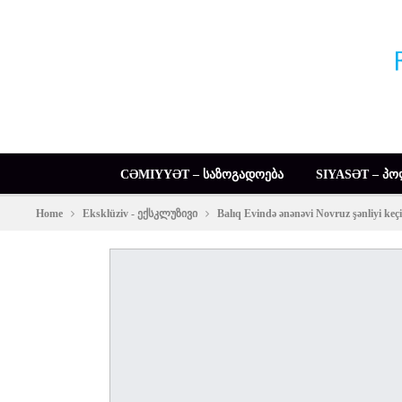
CƏMIYYƏT – ᲡᲐᲖᲝᲒᲐᲓᲝᲔᲑᲐ
SIYASƏT – ᲞᲝ
Home
Eksklüziv - ექსკლუზივი
Balıq Evində ənənəvi Novruz şənliyi ke