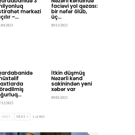
Qardabanidə 3
Nəzərli kəndində
ilyonluq
faciəvi yol qəzası:
stirahət mərkəzi
bir nəfər ölüb,
çılır –…
üç…
1/04/2023
09/12/2023
Qardabanidə
İtkin düşmüş
üxtəlif
Nəzərli kənd
axtlarda
sakinindən yeni
örədilmiş
xəbər var
ğurluq…
09/01/2023
7/12/2025
PREV
NEXT
1 of 863