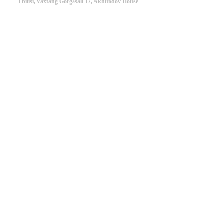
Tbilisi, Vaxtang Gorgasali 17, Akhundov House