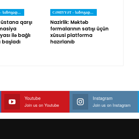
CƏMIYYƏT – ᲡᲐᲖᲝᲒᲐᲓᲝᲔᲑᲐ
CƏMIYYƏT – ᲡᲐᲖᲝᲒᲐᲓᲝᲔᲑᲐ
üstana qarşı
Nazirlik: Məktəb
masiya
formalarının satışı üçün
ası ilə bağlı
xüsusi platforma
a başladı
hazırlanıb
Youtube
Instagram
Join us on Youtube
Join us on Instagram