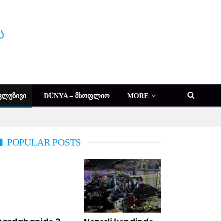
ᲙᲚᲣᲖᲘᲕᲘ
DÜNYA – ᲛᲡᲝᲤᲚᲘᲝ
MORE
POPULAR POSTS