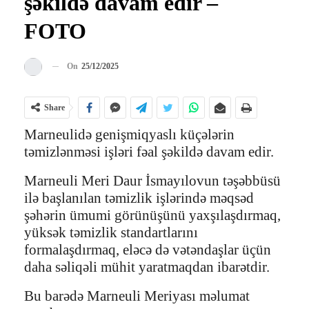
şəkildə davam edir –
FOTO
On
25/12/2025
Share
Marneulidə genişmiqyaslı küçələrin
təmizlənməsi işləri fəal şəkildə davam edir.
Marneuli Meri Daur İsmayılovun təşəbbüsü
ilə başlanılan təmizlik işlərində məqsəd
şəhərin ümumi görünüşünü yaxşılaşdırmaq,
yüksək təmizlik standartlarını
formalaşdırmaq, eləcə də vətəndaşlar üçün
daha səliqəli mühit yaratmaqdan ibarətdir.
Bu barədə Marneuli Meriyası məlumat