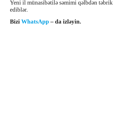
Yeni il münasibətilə səmimi qəlbdən təbrik
ediblər.
Bizi
WhatsApp
– da izləyin.