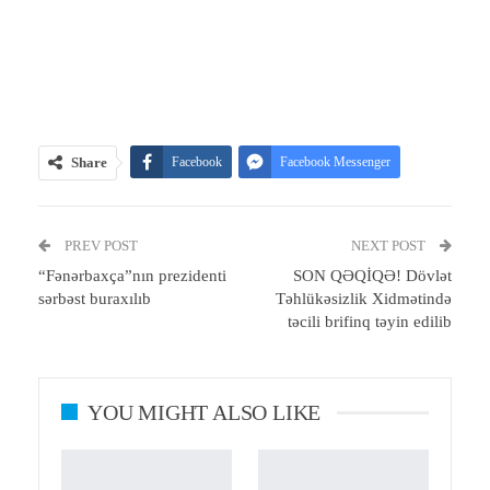
Share
Facebook
Facebook Messenger
Telegram
Twitter
WhatsApp
PREV POST
Email
Print
NEXT POST
“Fənərbaxça”nın prezidenti
SON QƏQİQƏ! Dövlət
sərbəst buraxılıb
Təhlükəsizlik Xidmətində
təcili brifinq təyin edilib
YOU MIGHT ALSO LIKE