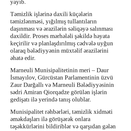
yayıb.
Təmizlik işlərinə daxili küçələrin
təmizlənməsi, yığılmış tullantıların
daşınması və ərazilərin səliqəyə salınması
daxildir. Proses mərhələli şəkildə həyata
keçirilir və planlaşdırılmış cədvələ uyğun
olaraq bələdiyyənin müxtəlif ərazilərini
əhatə edir.
Marneuli Munisipalitetinin meri – Daur
İsmayılov, Gürcüstan Parlamentinin üzvü
Zaur Darğallı və Marneuli Bələdiyyəsinin
sədri Amiran Qiorqadze görülən işlərin
gedişatı ilə yerində tanış olublar.
Munisipalitet rəhbərləri, təmizlik xidməti
əməkdaşları ilə görüşərək onlara
təşəkkürlərini bildiriblər və qarşıdan gələn