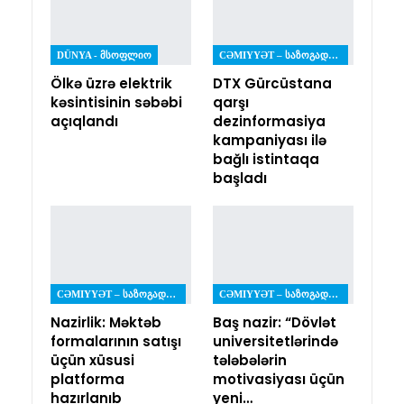
DÜNYA - ᲛᲡᲝᲤᲚᲘᲝ
CƏMIYYƏT – ᲡᲐᲖᲝᲒᲐᲓᲝᲔᲑᲐ
Ölkə üzrə elektrik
DTX Gürcüstana
kəsintisinin səbəbi
qarşı
açıqlandı
dezinformasiya
kampaniyası ilə
bağlı istintaqa
başladı
CƏMIYYƏT – ᲡᲐᲖᲝᲒᲐᲓᲝᲔᲑᲐ
CƏMIYYƏT – ᲡᲐᲖᲝᲒᲐᲓᲝᲔᲑᲐ
Nazirlik: Məktəb
Baş nazir: “Dövlət
formalarının satışı
universitetlərində
üçün xüsusi
tələbələrin
platforma
motivasiyası üçün
hazırlanıb
yeni…