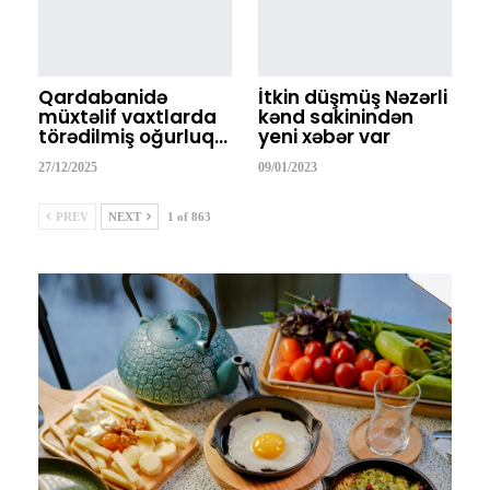
Qardabanidə
İtkin düşmüş Nəzərli
müxtəlif vaxtlarda
kənd sakinindən
törədilmiş oğurluq…
yeni xəbər var
27/12/2025
09/01/2023
PREV
NEXT
1 of 863