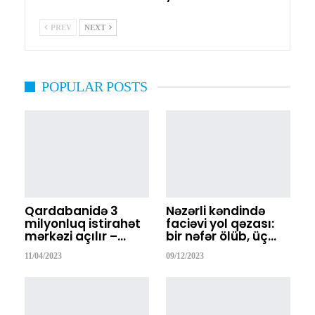
PREV
NEXT
POPULAR POSTS
Qardabanidə 3
Nəzərli kəndində
milyonluq istirahət
faciəvi yol qəzası:
mərkəzi açılır –…
bir nəfər ölüb, üç…
11/04/2023
09/12/2023