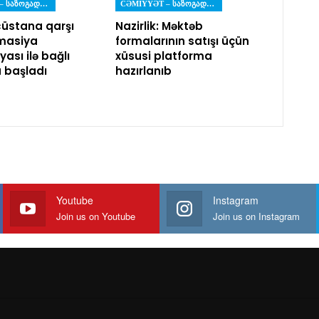
CƏMIYYƏT – ᲡᲐᲖᲝᲒᲐᲓᲝᲔᲑᲐ
CƏMIYYƏT – ᲡᲐᲖᲝᲒᲐᲓᲝᲔᲑᲐ
üstana qarşı
Nazirlik: Məktəb
masiya
formalarının satışı üçün
ası ilə bağlı
xüsusi platforma
a başladı
hazırlanıb
Youtube
Instagram
Join us on Youtube
Join us on Instagram