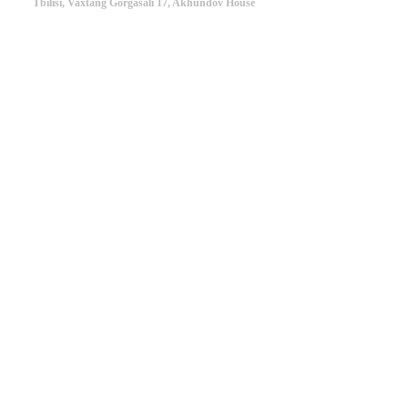
Tbilisi, Vaxtang Gorgasali 17, Akhundov House