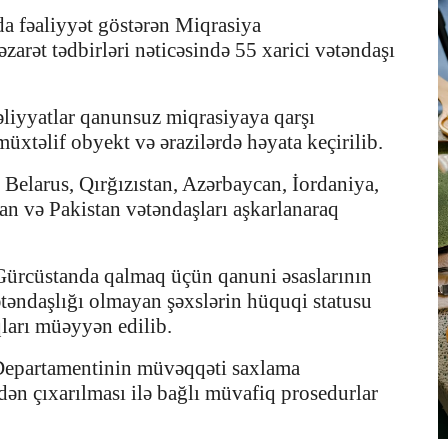
da fəaliyyət göstərən Miqrasiya
arət tədbirləri nəticəsində 55 xarici vətəndaşı
liyyatlar qanunsuz miqrasiyaya qarşı
üxtəlif obyekt və ərazilərdə həyata keçirilib.
 Belarus, Qırğızıstan, Azərbaycan, İordaniya,
an və Pakistan vətəndaşları aşkarlanaraq
Gürcüstanda qalmaq üçün qanuni əsaslarının
təndaşlığı olmayan şəxslərin hüquqi statusu
ları müəyyən edilib.
 Departamentinin müvəqqəti saxlama
dən çıxarılması ilə bağlı müvafiq prosedurlar