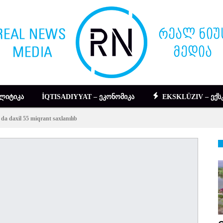
ᲚᲘᲢᲘᲙᲐ
İQTISADIYYAT – ᲔᲙᲝᲜᲝᲛᲘᲙᲐ
EKSKLÜZIV – ᲔᲥᲡ
da daxil 55 miqrant saxlanılıb