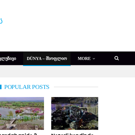
ᲙᲚᲣᲖᲘᲕᲘ
DÜNYA – ᲛᲡᲝᲤᲚᲘᲝ
MORE
POPULAR POSTS