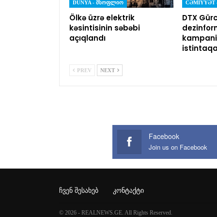
DÜNYA - ᲛᲡᲝᲤᲚᲘᲝ
Ölkə üzrə elektrik
DTX Gürc
kəsintisinin səbəbi
dezinfor
açıqlandı
kampaniy
istintaq
PREV
NEXT
Facebook
Join us on Facebook
ᲩᲕᲔᲜ ᲨᲔᲡᲐᲮᲔᲑ
ᲙᲝᲜᲢᲐᲥᲢᲘ
© 2026 - REALNEWS.GE. All Rights Reserved.