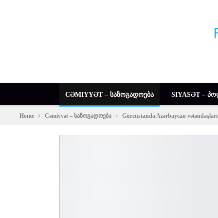
CƏMIYYƏT – ᲡᲐᲖᲝᲒᲐᲓᲝᲔᲑᲐ
SIYASƏT – ᲞᲝ
Home
Cəmiyyət – საზოგადოება
Gürcüstanda Azərbaycan vətəndaşları 