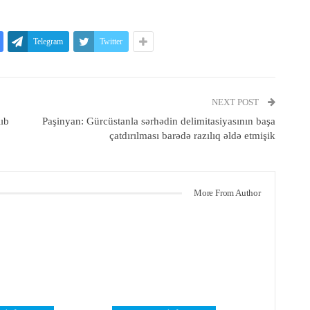
Telegram
Twitter
NEXT POST
lıb
Paşinyan: Gürcüstanla sərhədin delimitasiyasının başa
çatdırılması barədə razılıq əldə etmişik
More From Author