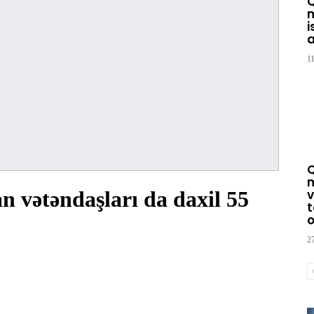
m
i
a
1
m
 vətəndaşları da daxil 55
v
t
o
2