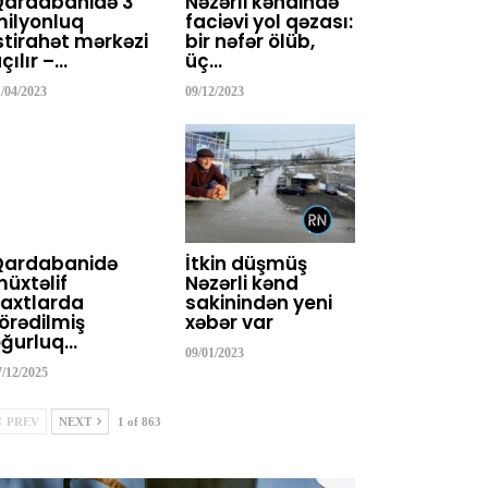
Qardabanidə 3
Nəzərli kəndində
ilyonluq
faciəvi yol qəzası:
stirahət mərkəzi
bir nəfər ölüb,
çılır –…
üç…
1/04/2023
09/12/2023
Qardabanidə
İtkin düşmüş
üxtəlif
Nəzərli kənd
axtlarda
sakinindən yeni
örədilmiş
xəbər var
ğurluq…
09/01/2023
7/12/2025
PREV
NEXT
1 of 863