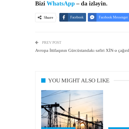
Bizi
WhatsApp
– da izləyin.
Share
Facebook
Facebook Messenger
PREV POST
Avropa İttifaqının Gürcüstandakı səfiri XİN-ə çağırı
YOU MIGHT ALSO LIKE