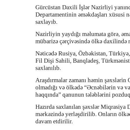
Gürcüstan Daxili İşlər Nazirliyi yanın
Departamentinin əməkdaşları xüsusi nəz
saxlayıb.
Nazirliyin yaydığı məlumata görə, əmə
mübarizə çərçivəsində ölkə daxilində m
Nəticədə Rusiya, Özbəkistan, Türkiyə,
Fil Dişi Sahili, Banqladeş, Türkmənist
saxlanılıb.
Araşdırmalar zamanı həmin şəxslərin 
olmadığı və ölkədə “Əcnəbilərin və və
haqqında” qanunun tələblərini pozduq
Hazırda saxlanılan şəxslər Miqrasiya
mərkəzində yerləşdirilib. Onların ölkə
davam etdirilir.