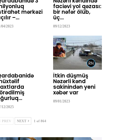
Qardabanidə 3
Nəzərli kəndində
ilyonluq
faciəvi yol qəzası:
stirahət mərkəzi
bir nəfər ölüb,
çılır –…
üç…
1/04/2023
09/12/2023
Qardabanidə
İtkin düşmüş
üxtəlif
Nəzərli kənd
axtlarda
sakinindən yeni
örədilmiş
xəbər var
ğurluq…
09/01/2023
7/12/2025
PREV
NEXT
1 of 864