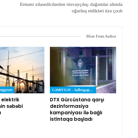
Erməni xilasedicilərdən rüsvayçılıq: dağıntılar altında
oğurluq etdikləri üzə çıxıb
More From Author
ᲡᲝᲤᲚᲘᲝ
CƏMIYYƏT – ᲡᲐᲖᲝᲒᲐᲓᲝᲔᲑᲐ
 elektrik
DTX Gürcüstana qarşı
nin səbəbi
dezinformasiya
ı
kampaniyası ilə bağlı
istintaqa başladı