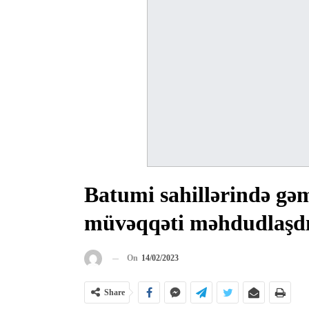
Batumi sahillərində gəm
müvəqqəti məhdudlaşdı
On
14/02/2023
Share