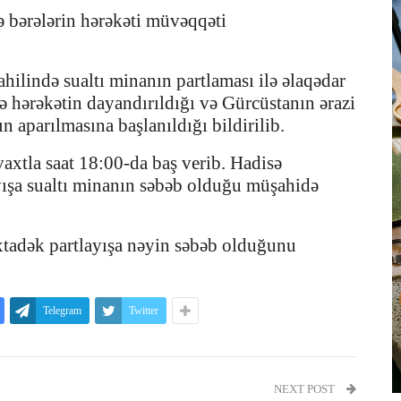
 bərələrin hərəkəti müvəqqəti
ilində sualtı minanın partlaması ilə əlaqədar
ə hərəkətin dayandırıldığı və Gürcüstanın ərazi
ın aparılmasına başlanıldığı bildirilib.
vaxtla saat 18:00-da baş verib. Hadisə
ayışa sualtı minanın səbəb olduğu müşahidə
axtadək partlayışa nəyin səbəb olduğunu
Telegram
Twitter
NEXT POST