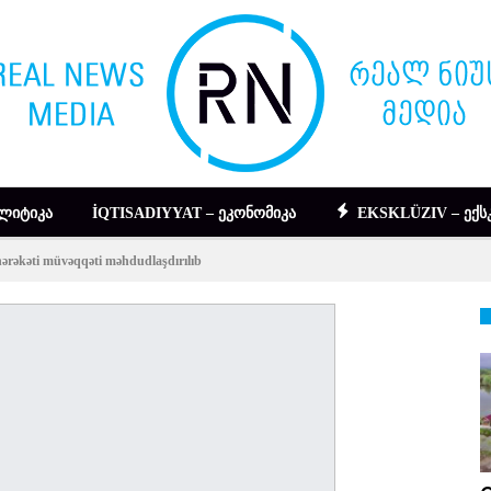
ᲚᲘᲢᲘᲙᲐ
İQTISADIYYAT – ᲔᲙᲝᲜᲝᲛᲘᲙᲐ
EKSKLÜZIV – ᲔᲥᲡ
 hərəkəti müvəqqəti məhdudlaşdırılıb