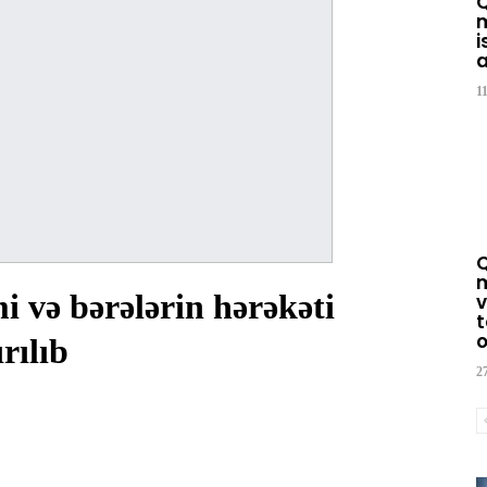
m
i
a
1
m
i və bərələrin hərəkəti
v
t
o
rılıb
2