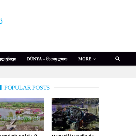
ᲙᲚᲣᲖᲘᲕᲘ
DÜNYA – ᲛᲡᲝᲤᲚᲘᲝ
MORE
POPULAR POSTS