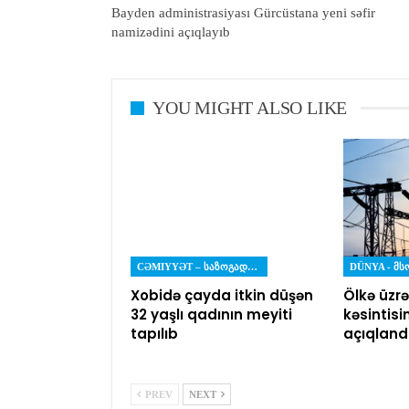
Bayden administrasiyası Gürcüstana yeni səfir
namizədini açıqlayıb
YOU MIGHT ALSO LIKE
CƏMIYYƏT – ᲡᲐᲖᲝᲒᲐᲓᲝᲔᲑᲐ
DÜNYA - Მ
Xobidə çayda itkin düşən
Ölkə üzrə
32 yaşlı qadının meyiti
kəsintisi
tapılıb
açıqland
PREV
NEXT