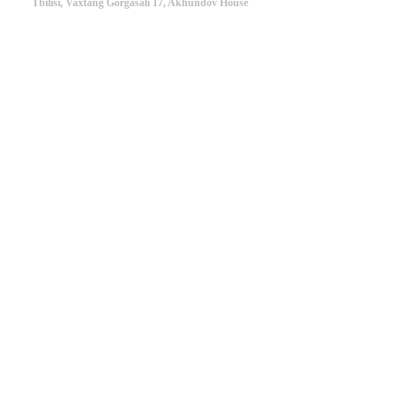
Tbilisi, Vaxtang Gorgasali 17, Akhundov House