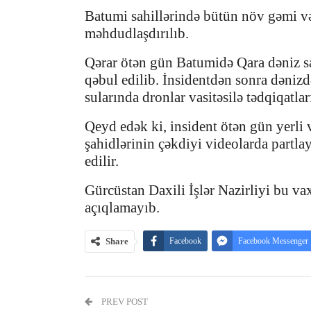
Batumi sahillərində bütün növ gəmi və
məhdudlaşdırılıb.
Qərar ötən gün Batumidə Qara dəniz sah
qəbul edilib. İnsidentdən sonra dənizd
sularında dronlar vasitəsilə tədqiqatlar
Qeyd edək ki, insident ötən gün yerli 
şahidlərinin çəkdiyi videolarda partl
edilir.
Gürcüstan Daxili İşlər Nazirliyi bu v
açıqlamayıb.
Share
Facebook
Facebook Messenger
PREV POST