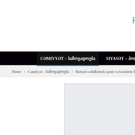
CƏMIYYƏT – ᲡᲐᲖᲝᲒᲐᲓᲝᲔᲑᲐ
SIYASƏT – ᲞᲝ
Home
Cəmiyyət – საზოგადოება
Batumi sahillərində gəmi və bərələrin