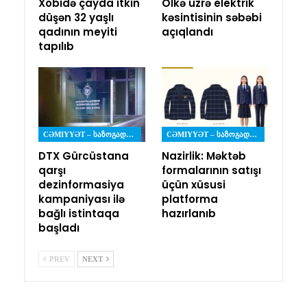
Xobidə çayda itkin
Ölkə üzrə elektrik
düşən 32 yaşlı
kəsintisinin səbəbi
qadının meyiti
açıqlandı
tapılıb
CƏMIYYƏT – ᲡᲐᲖᲝᲒᲐᲓᲝᲔᲑᲐ
CƏMIYYƏT – ᲡᲐᲖᲝᲒᲐᲓᲝᲔᲑᲐ
DTX Gürcüstana
Nazirlik: Məktəb
qarşı
formalarının satışı
dezinformasiya
üçün xüsusi
kampaniyası ilə
platforma
bağlı istintaqa
hazırlanıb
başladı
PREV
NEXT