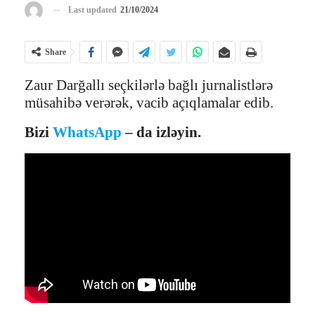
Last updated
21/10/2024
Share
Zaur Darğallı seçkilərlə bağlı jurnalistlərə
müsahibə verərək, vacib açıqlamalar edib.
Bizi
WhatsApp
– da izləyin.