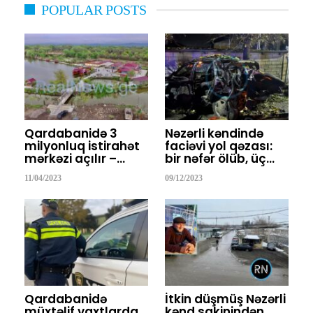
POPULAR POSTS
Qardabanidə 3
Nəzərli kəndində
milyonluq istirahət
faciəvi yol qəzası:
mərkəzi açılır –…
bir nəfər ölüb, üç…
11/04/2023
09/12/2023
Qardabanidə
İtkin düşmüş Nəzərli
müxtəlif vaxtlarda
kənd sakinindən