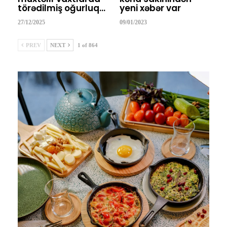
törədilmiş oğurluq…
yeni xəbər var
27/12/2025
09/01/2023
PREV
NEXT
1 of 864