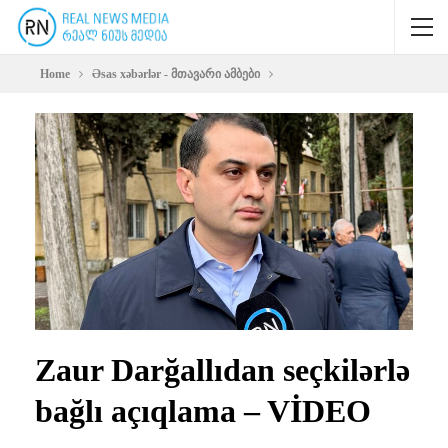
Home
Əsas xəbərlər - მთავარი ამბები
Zaur Darğallıdan seçkilərlə
bağlı açıqlama – VİDEO