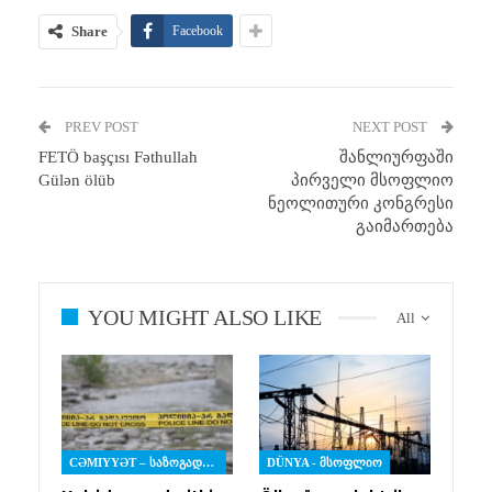
Share
Facebook
PREV POST
NEXT POST
FETÖ başçısı Fəthullah
შანლიურფაში
Gülən ölüb
პირველი მსოფლიო
ნეოლითური კონგრესი
გაიმართება
YOU MIGHT ALSO LIKE
All
CƏMIYYƏT – ᲡᲐᲖᲝᲒᲐᲓᲝᲔᲑᲐ
DÜNYA - ᲛᲡᲝᲤᲚᲘᲝ