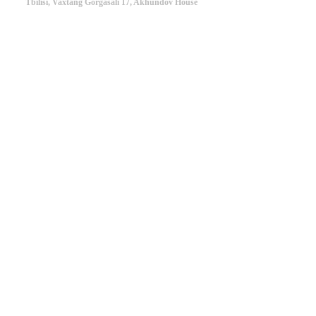
Tbilisi, Vaxtang Gorgasali 17, Akhundov House