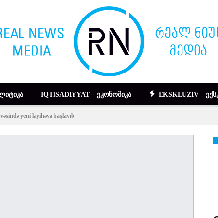
ᲚᲘᲢᲘᲙᲐ
İQTISADIYYAT – ᲔᲙᲝᲜᲝᲛᲘᲙᲐ
EKSKLÜZIV – ᲔᲥᲡ
vəsində yeni layihəyə başlayıb