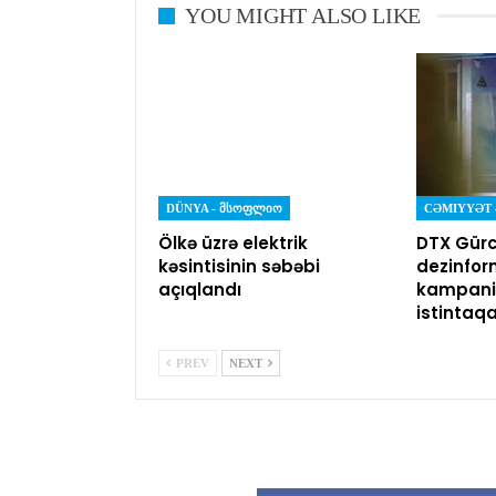
YOU MIGHT ALSO LIKE
DÜNYA - ᲛᲡᲝᲤᲚᲘᲝ
Ölkə üzrə elektrik
DTX Gürc
kəsintisinin səbəbi
dezinfor
açıqlandı
kampaniy
istintaq
PREV
NEXT