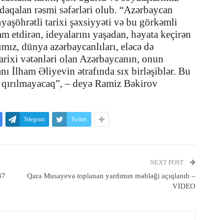
aqalan rəsmi səfərləri olub. “Azərbaycan
yaşöhrətli tarixi şəxsiyyəti və bu görkəmli
m etdirən, ideyalarını yaşadan, həyata keçirən
mız, dünya azərbaycanlıları, eləcə də
arixi vətənləri olan Azərbaycanın, onun
ı İlham Əliyevin ətrafında sıx birləşiblər. Bu
n qırılmayacaq”, – deyə Ramiz Bəkirov
Telegram
Twitter
NEXT POST
37
Qara Musayevə toplanan yardımın məbləği açıqlanıb –
VİDEO