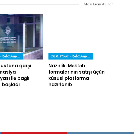
More From Author
CƏMIYYƏT – ᲡᲐᲖᲝᲒᲐᲓᲝᲔᲑᲐ
CƏMIYYƏT – ᲡᲐᲖᲝᲒᲐᲓᲝᲔᲑᲐ
üstana qarşı
Nazirlik: Məktəb
masiya
formalarının satışı üçün
ası ilə bağlı
xüsusi platforma
a başladı
hazırlanıb