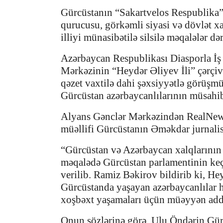
Gürcüstanın “Sakartvelos Respublika”
qurucusu, görkəmli siyasi və dövlət 
illiyi münasibətilə silsilə məqalələr d
Azərbaycan Respublikası Diasporla İş
Mərkəzinin “Heydər Əliyev İli” çərçiv
qəzet vaxtilə dahi şəxsiyyətlə görüşmü
Gürcüstan azərbaycanlılarının müsahib
Alyans Gənclər Mərkəzindən RealNews
müəllifi Gürcüstanın Əməkdar jurnalis
“Gürcüstan və Azərbaycan xalqlarının
məqalədə Gürcüstan parlamentinin keç
verilib. Ramiz Bəkirov bildirib ki, H
Gürcüstanda yaşayan azərbaycanlılar h
xoşbəxt yaşamaları üçün müəyyən addı
Onun sözlərinə görə, Ulu Öndərin Gürc