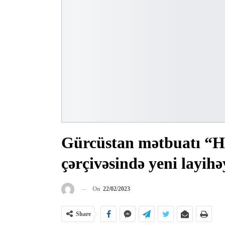
Gürcüstan mətbuatı “He
çərçivəsində yeni layihə
On
22/02/2023
Share