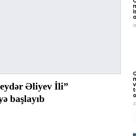
m
i
a
1
m
ydər Əliyev İli”
v
t
o
yə başlayıb
2