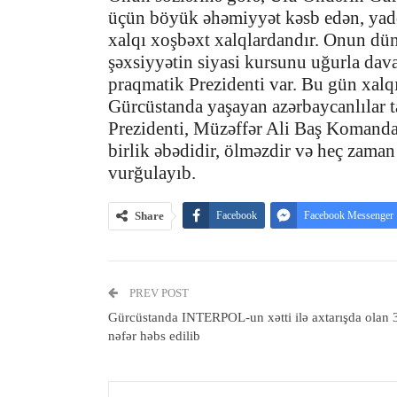
üçün böyük əhəmiyyət kəsb edən, yadd
xalqı xoşbəxt xalqlardandır. Onun dün
şəxsiyyətin siyasi kursunu uğurla dava
praqmatik Prezidenti var. Bu gün xalqı
Gürcüstanda yaşayan azərbaycanlılar t
Prezidenti, Müzəffər Ali Baş Komandan
birlik əbədidir, ölməzdir və heç zama
vurğulayıb.
Share
Facebook
Facebook Messenger
PREV POST
Gürcüstanda INTERPOL-un xətti ilə axtarışda olan 
nəfər həbs edilib