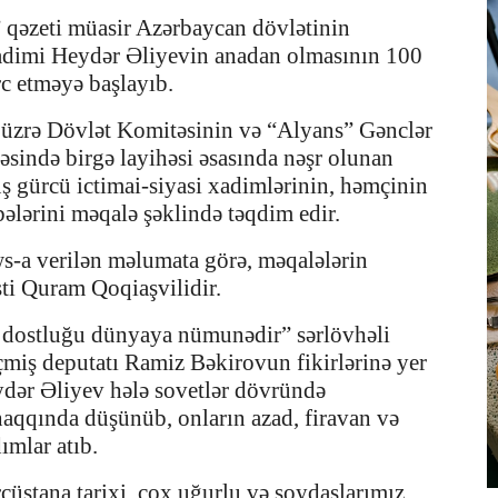
 qəzeti müasir Azərbaycan dövlətinin
xadimi Heydər Əliyevin anadan olmasının 100
ərc etməyə başlayıb.
 üzrə Dövlət Komitəsinin və “Alyans” Gənclər
əsində birgə layihəsi əsasında nəşr olunan
ş gürcü ictimai-siyasi xadimlərinin, həmçinin
ələrini məqalə şəklində təqdim edir.
-a verilən məlumata görə, məqalələrin
ti Quram Qoqiaşvilidir.
 dostluğu dünyaya nümunədir” sərlövhəli
miş deputatı Ramiz Bəkirovun fikirlərinə yer
eydər Əliyev hələ sovetlər dövründə
aqqında düşünüb, onların azad, firavan və
mlar atıb.
üstana tarixi, çox uğurlu və soydaşlarımız