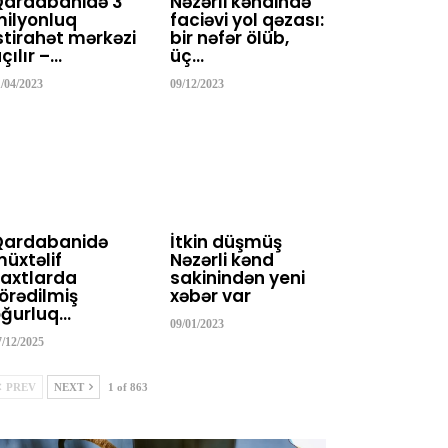
Qardabanidə 3
Nəzərli kəndində
ilyonluq
faciəvi yol qəzası:
stirahət mərkəzi
bir nəfər ölüb,
çılır –…
üç…
1/04/2023
09/12/2023
Qardabanidə
İtkin düşmüş
üxtəlif
Nəzərli kənd
axtlarda
sakinindən yeni
örədilmiş
xəbər var
ğurluq…
09/01/2023
7/12/2025
PREV
NEXT
1 of 863