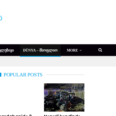
ᲙᲚᲣᲖᲘᲕᲘ
DÜNYA – ᲛᲡᲝᲤᲚᲘᲝ
MORE
POPULAR POSTS