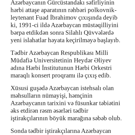
Azərbaycanın Gürcüstandakı səfirliyinin
hərbi attaşe aparatının rəhbəri polkovnik-
leytenant Fuad İbrahimov çıxışında deyib
ki, 1991-ci ildə Azərbaycan müstəqilliyini
bərpa etdikdən sonra Silahlı Qüvvələrdə
yeni islahatlar həyata keçirilməyə başlayıb.
Tədbir Azərbaycan Respublikası Milli
Müdafiə Universitetinin Heydər Əliyev
adına Hərbi İnstitutunun Hərbi Orkestri
maraqlı konsert proqramı ilə çıxış edib.
Xüsusi guşədə Azərbaycan istehsalı olan
məhsulların nümayişi, həmçinin
Azərbaycanın tarixini və füsunkar təbiətini
əks etdirən rəsm əsərləri tədbir
iştirakçılarının böyük marağına səbəb olub.
Sonda tədbir iştirakçılarına Azərbaycan