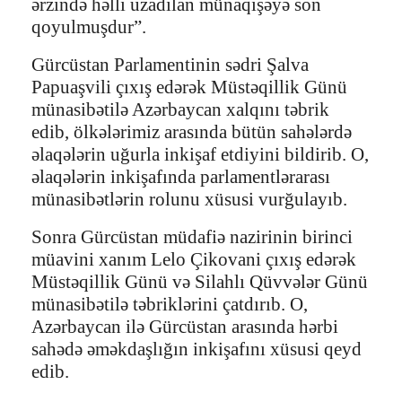
ərzində həlli uzadılan münaqişəyə son
qoyulmuşdur”.
Gürcüstan Parlamentinin sədri Şalva
Papuaşvili çıxış edərək Müstəqillik Günü
münasibətilə Azərbaycan xalqını təbrik
edib, ölkələrimiz arasında bütün sahələrdə
əlaqələrin uğurla inkişaf etdiyini bildirib. O,
əlaqələrin inkişafında parlamentlərarası
münasibətlərin rolunu xüsusi vurğulayıb.
Sonra Gürcüstan müdafiə nazirinin birinci
müavini xanım Lelo Çikovani çıxış edərək
Müstəqillik Günü və Silahlı Qüvvələr Günü
münasibətilə təbriklərini çatdırıb. O,
Azərbaycan ilə Gürcüstan arasında hərbi
sahədə əməkdaşlığın inkişafını xüsusi qeyd
edib.