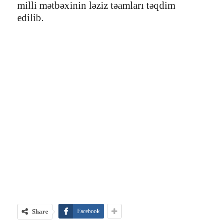
milli mətbəxinin ləziz təamları təqdim
edilib.
Share
Facebook