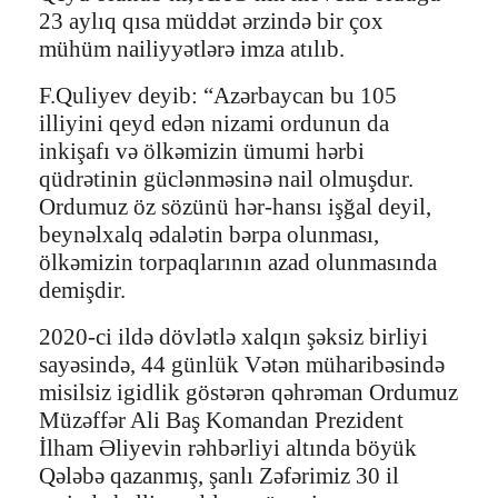
23 aylıq qısa müddət ərzində bir çox
mühüm nailiyyətlərə imza atılıb.
F.Quliyev deyib: “Azərbaycan bu 105
illiyini qeyd edən nizami ordunun da
inkişafı və ölkəmizin ümumi hərbi
qüdrətinin güclənməsinə nail olmuşdur.
Ordumuz öz sözünü hər-hansı işğal deyil,
beynəlxalq ədalətin bərpa olunması,
ölkəmizin torpaqlarının azad olunmasında
demişdir.
2020-ci ildə dövlətlə xalqın şəksiz birliyi
sayəsində, 44 günlük Vətən müharibəsində
misilsiz igidlik göstərən qəhrəman Ordumuz
Müzəffər Ali Baş Komandan Prezident
İlham Əliyevin rəhbərliyi altında böyük
Qələbə qazanmış, şanlı Zəfərimiz 30 il