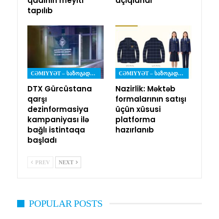
qadının meyiti
açıqlandı
tapılıb
CƏMIYYƏT – ᲡᲐᲖᲝᲒᲐᲓᲝᲔᲑᲐ
CƏMIYYƏT – ᲡᲐᲖᲝᲒᲐᲓᲝᲔᲑᲐ
DTX Gürcüstana
Nazirlik: Məktəb
qarşı
formalarının satışı
dezinformasiya
üçün xüsusi
kampaniyası ilə
platforma
bağlı istintaqa
hazırlanıb
başladı
PREV
NEXT
POPULAR POSTS