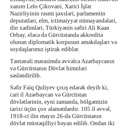
xanım Lelo Çikovani, Xarici İşlər
Nazirliyinin rəsmi şəxsləri, parlamentin
deputatları, elm, ictimaiyyət nümayəndələri,
din xadimləri, Türkiyənin səfiri Ali Kaan
Orbay, eləcə də Gürcüstanda akkreditə
olunan diplomatik korpusun əməkdaşları və
soydaşlarımız iştirak ediblər.
Təntənəli mərasimdə əvvəlcə Azərbaycanın
və Gürcüstanın Dövlət himnləri
səsləndirilib.
Səfir Faiq Quliyev çıxış edərək deyib ki,
cari il Azərbaycan və Gürcüstan
dövlətlərinin, eyni zamanda, bölgəmizin
tarixi üçün çox əlamətdardır. 105 il əvvəl,
1918-ci ilin mayın 26-da Gürcüstanın
dövlət müstəqilliyi bəyan edilib. Ondan iki