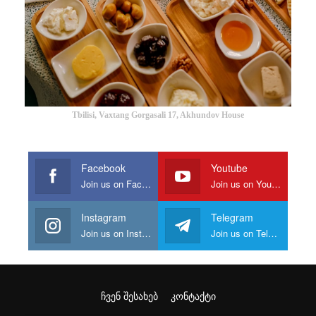
Tbilisi, Vaxtang Gorgasali 17, Akhundov House
Facebook
Youtube
Join us on Facebook
Join us on Youtube
Instagram
Telegram
Join us on Instagram
Join us on Telegram
ᲩᲕᲔᲜ ᲨᲔᲡᲐᲮᲔᲑ
ᲙᲝᲜᲢᲐᲥᲢᲘ