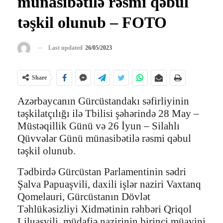
münasibətilə rəsmi qəbul
təşkil olunub – FOTO
Last updated
26/05/2023
Share
Azərbaycanın Gürcüstandakı səfirliyinin
təşkilatçılığı ilə Tbilisi şəhərində 28 May –
Müstəqillik Günü və 26 İyun – Silahlı
Qüvvələr Günü münasibətilə rəsmi qəbul
təşkil olunub.
Tədbirdə Gürcüstan Parlamentinin sədri
Şalva Papuaşvili, daxili işlər naziri Vaxtanq
Qomelauri, Gürcüstanın Dövlət
Təhlükəsizliyi Xidmətinin rəhbəri Qriqol
Liluaşvili, müdafiə nazirinin birinci müavini