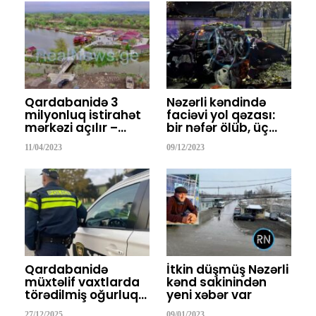
Qardabanidə 3
Nəzərli kəndində
milyonluq istirahət
faciəvi yol qəzası:
mərkəzi açılır –…
bir nəfər ölüb, üç…
11/04/2023
09/12/2023
Qardabanidə
İtkin düşmüş Nəzərli
müxtəlif vaxtlarda
kənd sakinindən
törədilmiş oğurluq…
yeni xəbər var
27/12/2025
09/01/2023