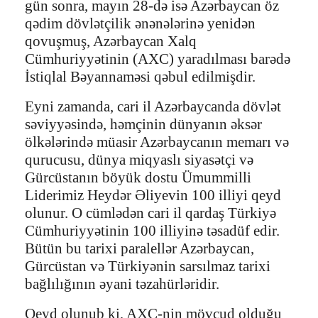
gün sonra, mayın 28-də isə Azərbaycan öz
qədim dövlətçilik ənənələrinə yenidən
qovuşmuş, Azərbaycan Xalq
Cümhuriyyətinin (AXC) yaradılması barədə
İstiqlal Bəyannaməsi qəbul edilmişdir.
Eyni zamanda, cari il Azərbaycanda dövlət
səviyyəsində, həmçinin dünyanın əksər
ölkələrində müasir Azərbaycanın memarı və
qurucusu, dünya miqyaslı siyasətçi və
Gürcüstanın böyük dostu Ümummilli
Liderimiz Heydər Əliyevin 100 illiyi qeyd
olunur. O cümlədən cari il qardaş Türkiyə
Cümhuriyyətinin 100 illiyinə təsadüf edir.
Bütün bu tarixi paralellər Azərbaycan,
Gürcüstan və Türkiyənin sarsılmaz tarixi
bağlılığının əyani təzahürləridir.
Qeyd olunub ki, AXC-nin mövcud olduğu