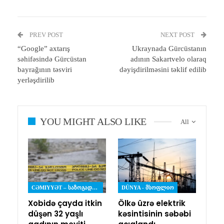
PREV POST
NEXT POST
“Google” axtarış
Ukraynada Gürcüstanın
səhifəsində Gürcüstan
adının Sakartvelo olaraq
bayrağının təsviri
dəyişdirilməsini təklif edilib
yerləşdirilib
YOU MIGHT ALSO LIKE
All
CƏMIYYƏT – ᲡᲐᲖᲝᲒᲐᲓᲝᲔᲑᲐ
DÜNYA - ᲛᲡᲝᲤᲚᲘᲝ
Xobidə çayda itkin
Ölkə üzrə elektrik
düşən 32 yaşlı
kəsintisinin səbəbi