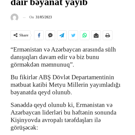
dair bəyanat yayıb
On
31/05/2023
Share
“Ermənistan və Azərbaycan arasında sülh
danışıqları davam edir və biz bunu
görməkdən məmnunuq”.
Bu fikirlər ABŞ Dövlət Departamentinin
mətbuat katibi Metyu Millerin yayımladığı
bəyanatda qeyd olunub.
Sənəddə qeyd olunub ki, Ermənistan və
Azərbaycan liderləri bu həftənin sonunda
Kişinyovda avropalı tərəfdaşları ilə
görüşəcək: