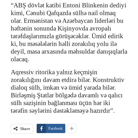
“ABŞ dövlət katibi Entoni Blinkenin dediyi
kimi, Cənubi Qafqazda sülhə nail olmaq
olar. Ermənistan və Azərbaycan liderləri bu
həftənin sonunda Kişinyovda avropalı
tərəfdaşlarımızla görüşəcəklər. Ümid edirik
ki, bu məsələlərin həlli zorakılıq yolu ilə
deyil, masa arxasında məhsuldar danışıqlarla
olacaq.
Aqressiv ritorika yalnız keçmişin
zorakılığını davam etdirə bilər. Konstruktiv
dialoq sülh, imkan və ümid yarada bilər.
Birləşmiş Ştatlar bölgədə davamlı və qalıcı
sülh sazişinin bağlanması üçün hər iki
tərəfin səylərini dəstəkləməyə hazırdır”.
Share
Facebook