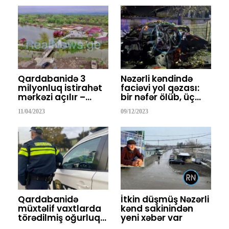
Qardabanidə 3
Nəzərli kəndində
milyonluq istirahət
faciəvi yol qəzası:
mərkəzi açılır –…
bir nəfər ölüb, üç…
11/04/2023
09/12/2023
Qardabanidə
İtkin düşmüş Nəzərli
müxtəlif vaxtlarda
kənd sakinindən
törədilmiş oğurluq…
yeni xəbər var