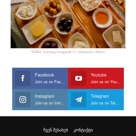
Tbilisi, Vaxtang Gorgasali 17, Akhundov House
Facebook
Youtube
Join us on Facebook
Join us on Youtube
Instagram
Telegram
Join us on Instagram
Join us on Telegram
ᲩᲕᲔᲜ ᲨᲔᲡᲐᲮᲔᲑ
ᲙᲝᲜᲢᲐᲥᲢᲘ