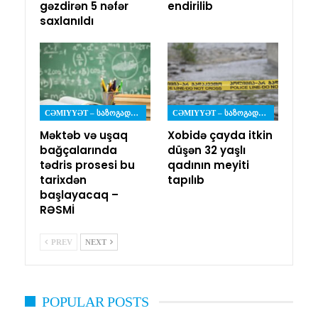
gəzdirən 5 nəfər
endirilib
saxlanıldı
CƏMIYYƏT – ᲡᲐᲖᲝᲒᲐᲓᲝᲔᲑᲐ
CƏMIYYƏT – ᲡᲐᲖᲝᲒᲐᲓᲝᲔᲑᲐ
Məktəb və uşaq
Xobidə çayda itkin
bağçalarında
düşən 32 yaşlı
tədris prosesi bu
qadının meyiti
tarixdən
tapılıb
başlayacaq –
RƏSMİ
PREV
NEXT
POPULAR POSTS