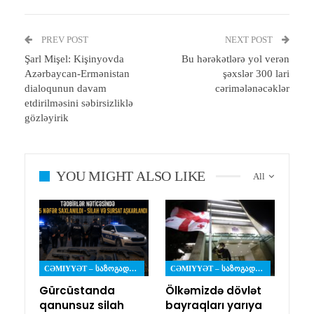
PREV POST
NEXT POST
Şarl Mişel: Kişinyovda
Bu hərəkətlərə yol verən
Azərbaycan-Ermənistan
şəxslər 300 lari
dialoqunun davam
cərimələnəcəklər
etdirilməsini səbirsizliklə
gözləyirik
YOU MIGHT ALSO LIKE
All
CƏMIYYƏT – ᲡᲐᲖᲝᲒᲐᲓᲝᲔᲑᲐ
CƏMIYYƏT – ᲡᲐᲖᲝᲒᲐᲓᲝᲔᲑᲐ
Gürcüstanda
Ölkəmizdə dövlət
qanunsuz silah
bayraqları yarıya