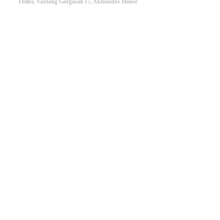
Tbilisi, Vaxtang Gorgasali 17, Akhundov House