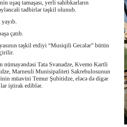
nin uşaq tamaşası, yerli sahibkarların
əyləncəli tədbirlər təşkil olunub.
 yayıb.
aşa çatıb.
asının təşkil etdiyi “Musiqili Gecələr” bütün
irilir.
n nümayəndəsi Tata Svanadze, Kvemo Kartli
ze, Marneuli Munisipaliteti Sakrebulosunun
inin müavini Temur Şubitidze, eləcə də digər
lar iştirak ediblər.