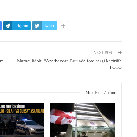
Telegram
Twitter
NEXT POST
rə
Marneulidəki “Azərbaycan Evi”ndə foto sərgi keçirilib
– FOTO
More From Author