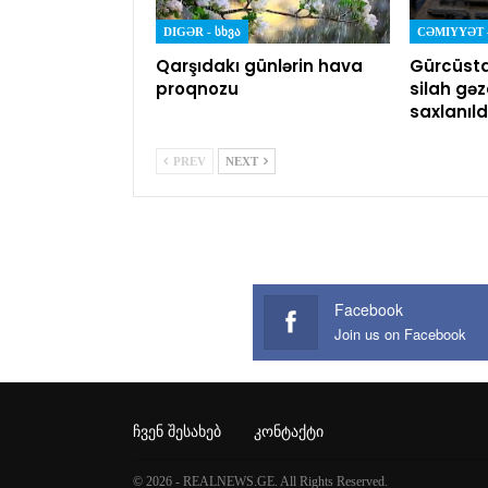
DIGƏR - ᲡᲮᲕᲐ
Qarşıdakı günlərin hava
Gürcüst
proqnozu
silah gəz
saxlanıld
PREV
NEXT
Facebook
Join us on Facebook
ᲩᲕᲔᲜ ᲨᲔᲡᲐᲮᲔᲑ
ᲙᲝᲜᲢᲐᲥᲢᲘ
© 2026 - REALNEWS.GE. All Rights Reserved.