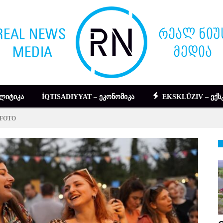
ᲚᲘᲢᲘᲙᲐ
İQTISADIYYAT – ᲔᲙᲝᲜᲝᲛᲘᲙᲐ
EKSKLÜZIV – ᲔᲥᲡ
 – FOTO