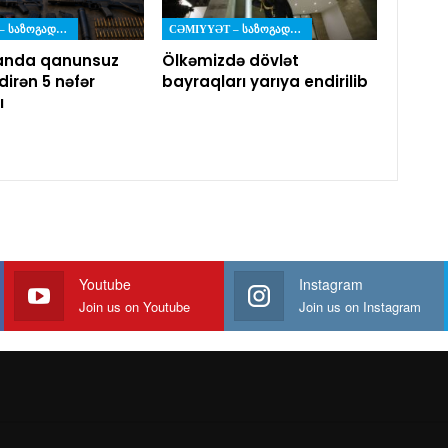
CƏMIYYƏT – ᲡᲐᲖᲝᲒᲐᲓᲝᲔᲑᲐ
CƏMIYYƏT – ᲡᲐᲖᲝᲒᲐᲓᲝᲔᲑᲐ
anda qanunsuz
Ölkəmizdə dövlət
dirən 5 nəfər
bayraqları yarıya endirilib
ı
Youtube
Instagram
Join us on Youtube
Join us on Instagram