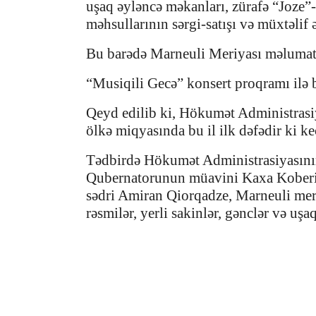
uşaq əyləncə məkanları, zürafə “Joze”-
məhsullarının sərgi-satışı və müxtəlif 
Bu barədə Marneuli Meriyası məlumat
“Musiqili Gecə” konsert proqramı ilə b
Qeyd edilib ki, Hökumət Administrasiy
ölkə miqyasında bu il ilk dəfədir ki keç
Tədbirdə Hökumət Administrasiyasını
Qubernatorunun müavini Kaxa Koberid
sədri Amiran Qiorqadze, Marneuli mer
rəsmilər, yerli sakinlər, gənclər və uşaq