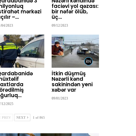
Qardabanidə 3
Nəzərli kəndində
ilyonluq
faciəvi yol qəzası:
stirahət mərkəzi
bir nəfər ölüb,
çılır –…
üç…
1/04/2023
09/12/2023
Qardabanidə
İtkin düşmüş
üxtəlif
Nəzərli kənd
axtlarda
sakinindən yeni
örədilmiş
xəbər var
ğurluq…
09/01/2023
7/12/2025
PREV
NEXT
1 of 865