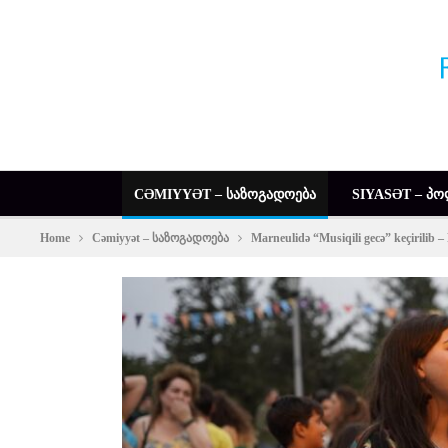
CƏMIYYƏT – ᲡᲐᲖᲝᲒᲐᲓᲝᲔᲑᲐ
SIYASƏT – ᲞᲝ
Home
Cəmiyyət – საზოგადოება
Marneulidə “Musiqili gecə” keçirilib