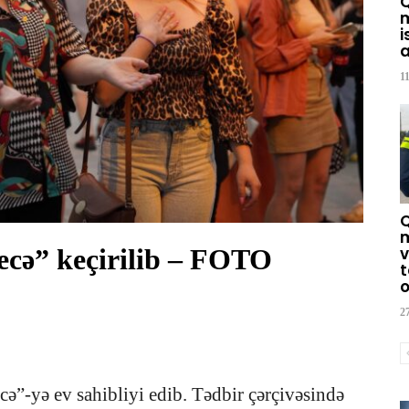
m
i
a
1
m
ecə” keçirilib – FOTO
v
t
o
2
cə”-yə ev sahibliyi edib. Tədbir çərçivəsində