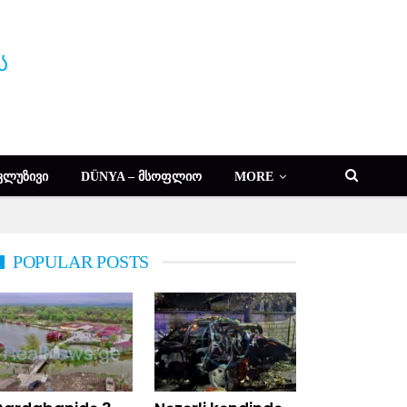
ᲙᲚᲣᲖᲘᲕᲘ
DÜNYA – ᲛᲡᲝᲤᲚᲘᲝ
MORE
POPULAR POSTS