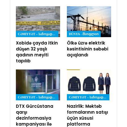
CƏMIYYƏT – ᲡᲐᲖᲝᲒᲐᲓᲝᲔᲑᲐ
DÜNYA - ᲛᲡᲝᲤᲚᲘᲝ
Xobidə çayda itkin
Ölkə üzrə elektrik
düşən 32 yaşlı
kəsintisinin səbəbi
qadının meyiti
açıqlandı
tapılıb
CƏMIYYƏT – ᲡᲐᲖᲝᲒᲐᲓᲝᲔᲑᲐ
CƏMIYYƏT – ᲡᲐᲖᲝᲒᲐᲓᲝᲔᲑᲐ
DTX Gürcüstana
Nazirlik: Məktəb
qarşı
formalarının satışı
dezinformasiya
üçün xüsusi
kampaniyası ilə
platforma