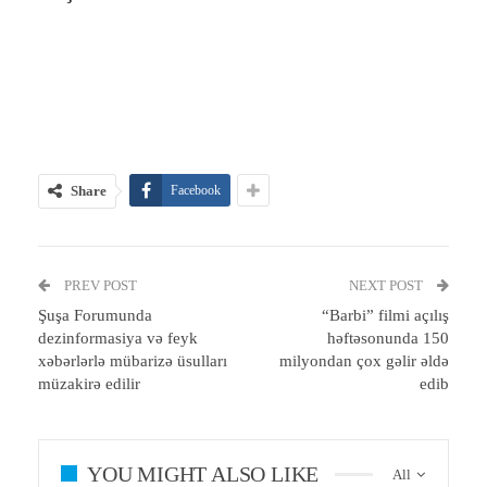
Share
Facebook
PREV POST
NEXT POST
Şuşa Forumunda
“Barbi” filmi açılış
dezinformasiya və feyk
həftəsonunda 150
xəbərlərlə mübarizə üsulları
milyondan çox gəlir əldə
müzakirə edilir
edib
YOU MIGHT ALSO LIKE
All