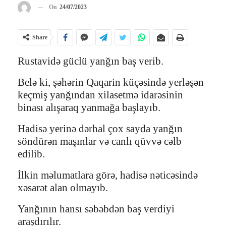
On
24/07/2023
Share
Rustavidə güclü yanğın baş verib.
Belə ki, şəhərin Qaqarin küçəsində yerləşən
keçmiş yanğından xilasetmə idarəsinin
binası alışaraq yanmağa başlayıb.
Hadisə yerinə dərhal çox sayda yanğın
söndürən maşınlar və canlı qüvvə cəlb
edilib.
İlkin məlumatlara görə, hadisə nəticəsində
xəsarət alan olmayıb.
Yanğının hansı səbəbdən baş verdiyi
araşdırılır.