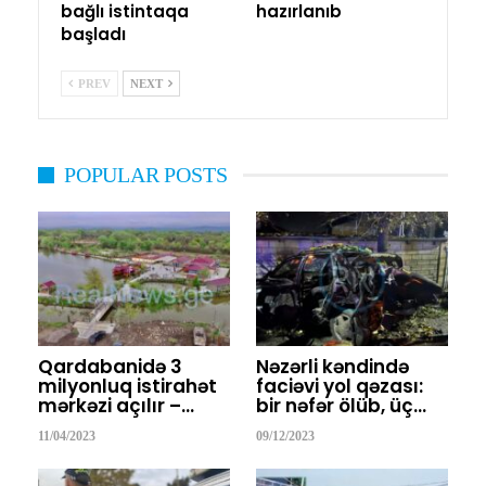
bağlı istintaqa
hazırlanıb
başladı
PREV
NEXT
POPULAR POSTS
Qardabanidə 3
Nəzərli kəndində
milyonluq istirahət
faciəvi yol qəzası:
mərkəzi açılır –…
bir nəfər ölüb, üç…
11/04/2023
09/12/2023