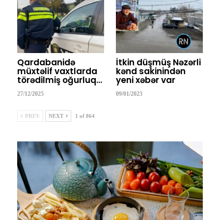
Qardabanidə
İtkin düşmüş Nəzərli
müxtəlif vaxtlarda
kənd sakinindən
törədilmiş oğurluq…
yeni xəbər var
27/12/2025
09/01/2023
PREV
NEXT
1 of 864