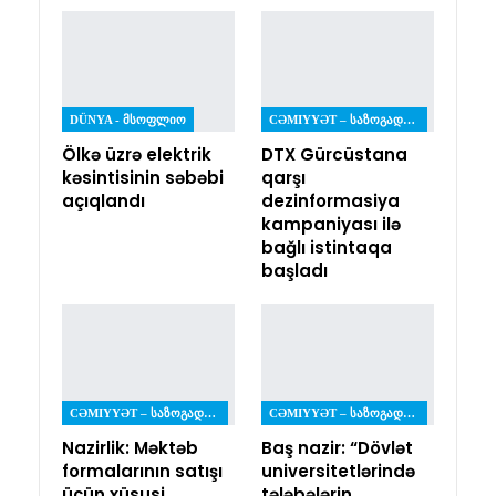
DÜNYA - ᲛᲡᲝᲤᲚᲘᲝ
CƏMIYYƏT – ᲡᲐᲖᲝᲒᲐᲓᲝᲔᲑᲐ
Ölkə üzrə elektrik
DTX Gürcüstana
kəsintisinin səbəbi
qarşı
açıqlandı
dezinformasiya
kampaniyası ilə
bağlı istintaqa
başladı
CƏMIYYƏT – ᲡᲐᲖᲝᲒᲐᲓᲝᲔᲑᲐ
CƏMIYYƏT – ᲡᲐᲖᲝᲒᲐᲓᲝᲔᲑᲐ
Nazirlik: Məktəb
Baş nazir: “Dövlət
formalarının satışı
universitetlərində
üçün xüsusi
tələbələrin