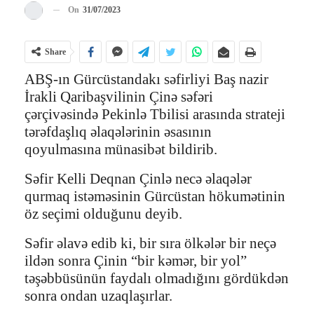
On
31/07/2023
Share
ABŞ-ın Gürcüstandakı səfirliyi Baş nazir
İrakli Qaribaşvilinin Çinə səfəri
çərçivəsində Pekinlə Tbilisi arasında strateji
tərəfdaşlıq əlaqələrinin əsasının
qoyulmasına münasibət bildirib.
Səfir Kelli Deqnan Çinlə necə əlaqələr
qurmaq istəməsinin Gürcüstan hökumətinin
öz seçimi olduğunu deyib.
Səfir əlavə edib ki, bir sıra ölkələr bir neçə
ildən sonra Çinin “bir kəmər, bir yol”
təşəbbüsünün faydalı olmadığını gördükdən
sonra ondan uzaqlaşırlar.