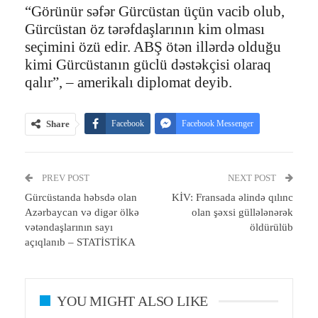
“Görünür səfər Gürcüstan üçün vacib olub,
Gürcüstan öz tərəfdaşlarının kim olması
seçimini özü edir. ABŞ ötən illərdə olduğu
kimi Gürcüstanın güclü dəstəkçisi olaraq
qalır”, – amerikalı diplomat deyib.
Share
Facebook
Facebook Messenger
Telegram
Twitter
WhatsApp
PREV POST
Email
Print
NEXT POST
Gürcüstanda həbsdə olan
KİV: Fransada əlində qılınc
Azərbaycan və digər ölkə
olan şəxsi güllələnərək
vətəndaşlarının sayı
öldürülüb
açıqlanıb – STATİSTİKA
YOU MIGHT ALSO LIKE