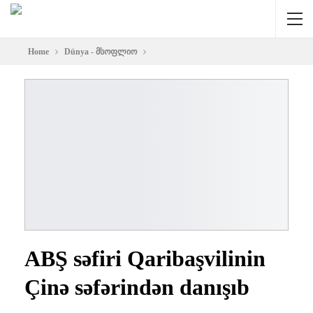
Home
Dünya - მსოფლიო
ABŞ səfiri Qaribaşvilinin
Çinə səfərindən danışıb