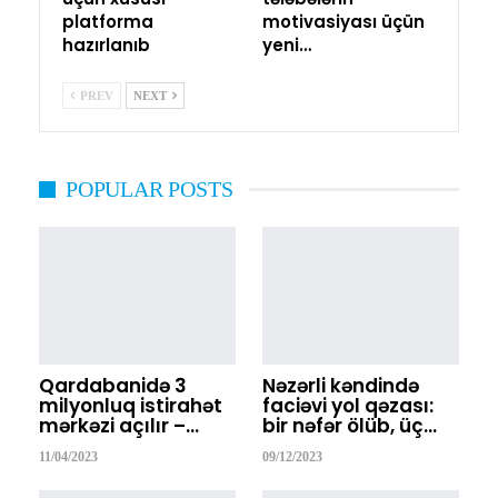
platforma
motivasiyası üçün
hazırlanıb
yeni…
PREV
NEXT
POPULAR POSTS
Qardabanidə 3
Nəzərli kəndində
milyonluq istirahət
faciəvi yol qəzası:
mərkəzi açılır –…
bir nəfər ölüb, üç…
11/04/2023
09/12/2023