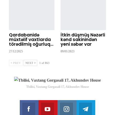
Qardabanidə
İtkin düşmüş Nəzərli
müxtəlif vaxtlarda
kənd sakinindən
törədilmiş oğurluq…
yeni xəbər var
27/12/2025
09/01/2023
PREV
NEXT
1 of 863
Tbilisi, Vaxtang Gorgasali 17, Akhundov House
Facebook
Youtube
Instagram
Telegram
Join us on Facebook
Join us on Youtube
Join us on Instagram
Join us on T