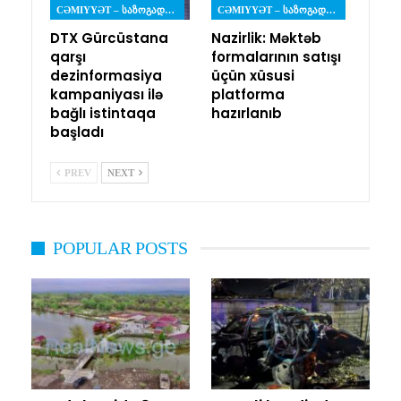
CƏMIYYƏT – ᲡᲐᲖᲝᲒᲐᲓᲝᲔᲑᲐ
CƏMIYYƏT – ᲡᲐᲖᲝᲒᲐᲓᲝᲔᲑᲐ
DTX Gürcüstana
Nazirlik: Məktəb
qarşı
formalarının satışı
dezinformasiya
üçün xüsusi
kampaniyası ilə
platforma
bağlı istintaqa
hazırlanıb
başladı
PREV
NEXT
POPULAR POSTS