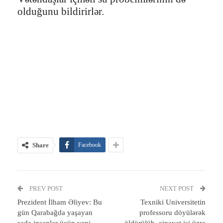
olduğunu bildirirlər.
Share
Facebook
PREV POST
NEXT POST
Prezident İlham Əliyev: Bu
Texniki Universitetin
gün Qarabağda yaşayan
professoru döyülərək
sadə insanlar üçün yeni
öldürülüb, cinayət işi üzrə