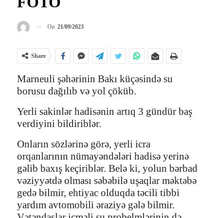
FOTO
On
21/09/2023
Share
Marneuli şəhərinin Bakı küçəsində su
borusu dağılıb və yol çöküb.
Yerli sakinlər hadisənin artıq 3 gündür baş
verdiyini bildiriblər.
Onların sözlərinə görə, yerli icra
orqanlarının nümayəndələri hadisə yerinə
gəlib baxış keçiriblər. Belə ki, yolun bərbad
vəziyyətdə olması səbəbilə uşaqlar məktəbə
gedə bilmir, ehtiyac olduqda təcili tibbi
yardım avtomobili əraziyə gələ bilmir.
Vətəndaşlar içməli su probelmlərinin də