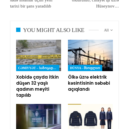
tarixi bir şans yaradılıb
Hüseynov…
YOU MIGHT ALSO LIKE
All
CƏMIYYƏT – ᲡᲐᲖᲝᲒᲐᲓᲝᲔᲑᲐ
DÜNYA - ᲛᲡᲝᲤᲚᲘᲝ
Xobidə çayda itkin
Ölkə üzrə elektrik
düşən 32 yaşlı
kəsintisinin səbəbi
qadının meyiti
açıqlandı
tapılıb