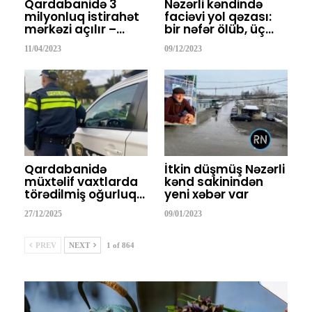
Qardabanidə 3
Nəzərli kəndində
milyonluq istirahət
faciəvi yol qəzası:
mərkəzi açılır –…
bir nəfər ölüb, üç…
11/04/2023
09/12/2023
Qardabanidə
İtkin düşmüş Nəzərli
müxtəlif vaxtlarda
kənd sakinindən
törədilmiş oğurluq…
yeni xəbər var
27/12/2025
09/01/2023
PREV
NEXT
1 of 864