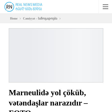
Home
Cəmiyyət – საზოგადოება
Marneulidə yol çöküb,
vətəndaşlar narazıdır –