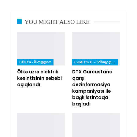
YOU MIGHT ALSO LIKE
DÜNYA - ᲛᲡᲝᲤᲚᲘᲝ
CƏMIYYƏT – ᲡᲐᲖᲝᲒᲐᲓᲝᲔᲑᲐ
Ölkə üzrə elektrik
DTX Gürcüstana
kəsintisinin səbəbi
qarşı
açıqlandı
dezinformasiya
kampaniyası ilə
bağlı istintaqa
başladı