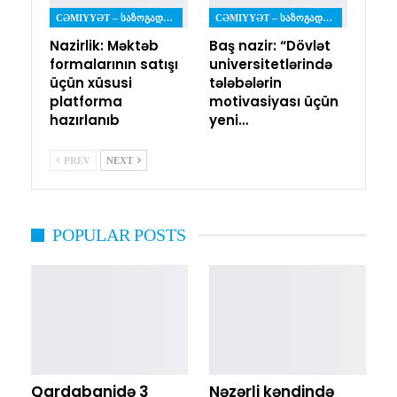
CƏMIYYƏT – ᲡᲐᲖᲝᲒᲐᲓᲝᲔᲑᲐ
CƏMIYYƏT – ᲡᲐᲖᲝᲒᲐᲓᲝᲔᲑᲐ
Nazirlik: Məktəb
Baş nazir: “Dövlət
formalarının satışı
universitetlərində
üçün xüsusi
tələbələrin
platforma
motivasiyası üçün
hazırlanıb
yeni…
PREV
NEXT
POPULAR POSTS
Qardabanidə 3
Nəzərli kəndində