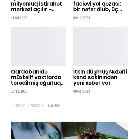
milyonluq istirahət
faciəvi yol qəzası:
mərkəzi açılır –…
bir nəfər ölüb, üç…
11/04/2023
09/12/2023
Qardabanidə
İtkin düşmüş Nəzərli
müxtəlif vaxtlarda
kənd sakinindən
törədilmiş oğurluq…
yeni xəbər var
27/12/2025
09/01/2023
PREV
NEXT
1 of 863