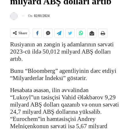
milyard ABŞ dolları artıb
On
02/01/2024
Share
Rusiyanın ən zəngin iş adamlarının sərvəti
2023-cü ildə 50,012 milyard ABŞ dolları
artıb.
Bunu “Bloomberg” agentliyinin dərc etdiyi
“Milyarderlər İndeksi” göstərir.
Hesabata əsasən, ilin əvvəlindən
“Lukoyl”un təsisçisi Vahid Ələkbərov 9,29
milyard ABŞ dolları qazanıb və onun sərvəti
24,7 milyard ABŞ dollarına yüksəlib.
“Eurochem”in həmtəsisçisi Andrey
Melniçenkonun sərvəti isə 5,67 milyard