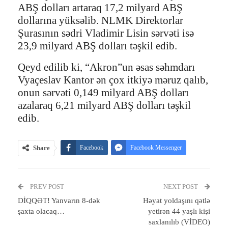
ABŞ dolları artaraq 17,2 milyard ABŞ
dollarına yüksəlib. NLMK Direktorlar
Şurasının sədri Vladimir Lisin sərvəti isə
23,9 milyard ABŞ dolları təşkil edib.
Qeyd edilib ki, “Akron”un əsas səhmdarı
Vyaçeslav Kantor ən çox itkiyə məruz qalıb,
onun sərvəti 0,149 milyard ABŞ dolları
azalaraq 6,21 milyard ABŞ dolları təşkil
edib.
Share
Facebook
Facebook Messenger
Telegram
Twitter
WhatsApp
PREV POST
Email
Print
NEXT POST
DİQQƏT! Yanvarın 8-dək
Həyat yoldaşını qətlə
şaxta olacaq…
yetirən 44 yaşlı kişi
saxlanılıb (VİDEO)