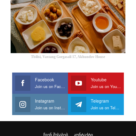
Tbilisi, Vaxtang Gorgasali 17, Akhundov House
Facebook
Youtube
Join us on Facebook
Join us on Youtube
Instagram
Telegram
Join us on Instagram
Join us on Telegram
ᲩᲕᲔᲜ ᲨᲔᲡᲐᲮᲔᲑ
ᲙᲝᲜᲢᲐᲥᲢᲘ