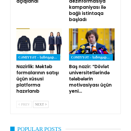
açıqlandı
dezinformasiya
kampaniyası ilə
bağlı istintaqa
başladı
CƏMIYYƏT – ᲡᲐᲖᲝᲒᲐᲓᲝᲔᲑᲐ
CƏMIYYƏT – ᲡᲐᲖᲝᲒᲐᲓᲝᲔᲑᲐ
Nazirlik: Məktəb
Baş nazir: “Dövlət
formalarının satışı
universitetlərində
üçün xüsusi
tələbələrin
platforma
motivasiyası üçün
hazırlanıb
yeni…
PREV
NEXT
POPULAR POSTS