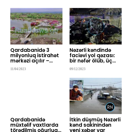
Qardabanidə 3
Nəzərli kəndində
milyonluq istirahət
faciəvi yol qəzası:
mərkəzi açılır –…
bir nəfər ölüb, üç…
11/04/2023
09/12/2023
Qardabanidə
İtkin düşmüş Nəzərli
müxtəlif vaxtlarda
kənd sakinindən
törədilmiş oğurluq…
yeni xəbər var