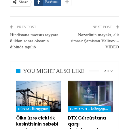
Share
Facebook
PREV POST
NEXT POST
Hindistana məxsus təyyarə
Nəzərlinin mayakı, elit
8 ildən sonra okeanın
siması: Şəmistan Vəliyev –
dibində tapılıb
VİDEO
YOU MIGHT ALSO LIKE
All
DÜNYA - ᲛᲡᲝᲤᲚᲘᲝ
CƏMIYYƏT – ᲡᲐᲖᲝᲒᲐᲓᲝᲔᲑᲐ
Ölkə üzrə elektrik
DTX Gürcüstana
kəsintisinin səbəbi
qarşı