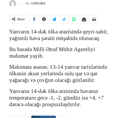
On
13/01/2024
Share
Yanvarın 14-dək ölkə ərazisində qeyri-sabit,
yağıntılı hava şəraiti müşahidə olunacaq.
Bu barədə Milli Ətraf Mühit Agentliyi
məlumat yayıb.
Məlumata əsasən, 13-14 yanvar tarixlərində
ölkənin əksər yerlərində sulu qar və qar
yağacağı və çovğun olacağı gözlənilir.
Yanvarın 14-dək ölkə ərzisində havanın
temperaturu gecə -1, -2, gündüz isə +4, +7
dərəcə olacağı proqnozlaşdırılır.