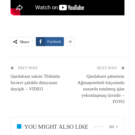
Share
Facebook
PREV POST
NEXT POST
Qardabani sakini Tbilisidə
Qardabani şəhərinin
faciəvi şəkildə dünyasını
Ağmaşenebeli küçəsində
dəyişib – VİDEO
nəzərdə tutulmuş işlər
yekunlaşmaq üzrədir –
FOTO
YOU MIGHT ALSO LIKE
All