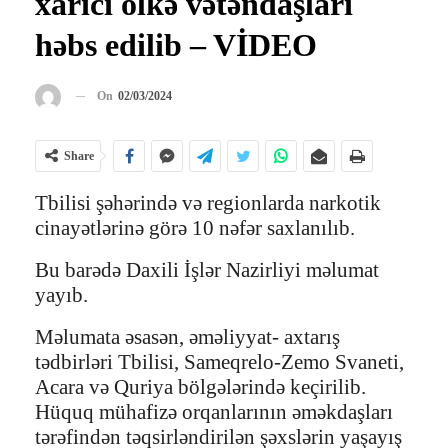
xarici ölkə vətəndaşları
həbs edilib – VİDEO
On
02/03/2024
Share
Tbilisi şəhərində və regionlarda narkotik
cinayətlərinə görə 10 nəfər saxlanılıb.
Bu barədə Daxili İşlər Nazirliyi məlumat
yayıb.
Məlumata əsasən, əməliyyat- axtarış
tədbirləri Tbilisi, Sameqrelo-Zemo Svaneti,
Acara və Quriya bölgələrində keçirilib.
Hüquq mühafizə orqanlarının əməkdaşları
tərəfindən təqsirləndirilən şəxslərin yaşayış