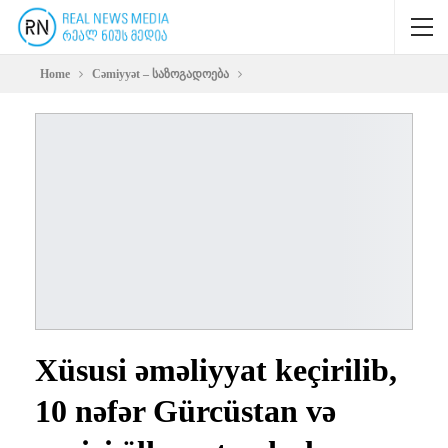
Home
Cəmiyyət – საზოგადოება
Xüsusi əməliyyat keçirilib,
10 nəfər Gürcüstan və