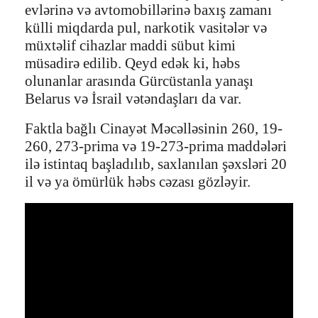
evlərinə və avtomobillərinə baxış zamanı
külli miqdarda pul, narkotik vasitələr və
müxtəlif cihazlar maddi sübut kimi
müsadirə edilib. Qeyd edək ki, həbs
olunanlar arasında Gürcüstanla yanaşı
Belarus və İsrail vətəndaşları da var.
Faktla bağlı Cinayət Məcəlləsinin 260, 19-
260, 273-prima və 19-273-prima maddələri
ilə istintaq başladılıb, saxlanılan şəxsləri 20
il və ya ömürlük həbs cəzası gözləyir.