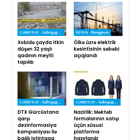
CƏMIYYƏT – ᲡᲐᲖᲝᲒᲐᲓᲝᲔᲑᲐ
DÜNYA - ᲛᲡᲝᲤᲚᲘᲝ
Xobidə çayda itkin
Ölkə üzrə elektrik
düşən 32 yaşlı
kəsintisinin səbəbi
qadının meyiti
açıqlandı
tapılıb
CƏMIYYƏT – ᲡᲐᲖᲝᲒᲐᲓᲝᲔᲑᲐ
CƏMIYYƏT – ᲡᲐᲖᲝᲒᲐᲓᲝᲔᲑᲐ
DTX Gürcüstana
Nazirlik: Məktəb
qarşı
formalarının satışı
dezinformasiya
üçün xüsusi
kampaniyası ilə
platforma
bağlı istintaqa
hazırlanıb