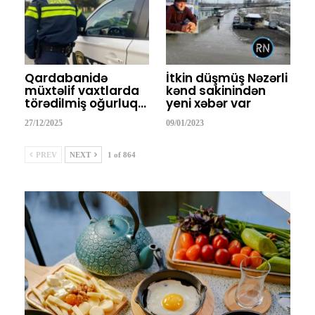
Qardabanidə
İtkin düşmüş Nəzərli
müxtəlif vaxtlarda
kənd sakinindən
törədilmiş oğurluq…
yeni xəbər var
27/12/2025
09/01/2023
PREV
NEXT
1 of 864