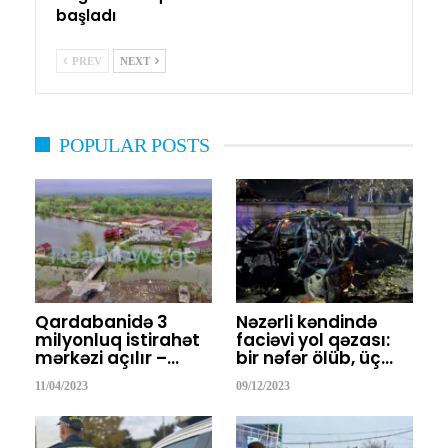
başladı
PREV
NEXT
POPULAR POSTS
Qardabanidə 3
Nəzərli kəndində
milyonluq istirahət
faciəvi yol qəzası:
mərkəzi açılır –…
bir nəfər ölüb, üç…
11/04/2023
09/12/2023