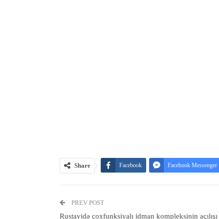
Share
Facebook
Facebook Messenger
PREV POST
Rustavidə çoxfunksiyalı idman kompleksinin açılışı