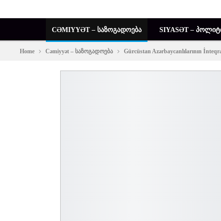
CƏMIYYƏT – ᲡᲐᲖᲝᲒᲐᲓᲝᲔᲑᲐ
SIYASƏT – ᲞᲝᲚᲘᲢ
Home
Cəmiyyət – საზოგადოება
Gürcüstan Azərbaycanlılarının İnteq