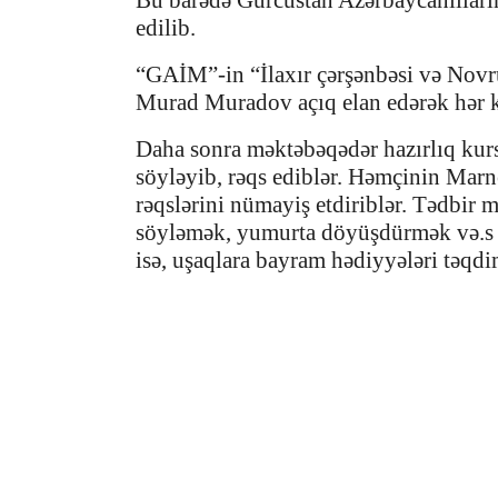
Bu barədə Gürcüstan Azərbaycanlıları
edilib.
“GAİM”-in “İlaxır çərşənbəsi və Novr
Murad Muradov açıq elan edərək hər k
Daha sonra məktəbəqədər hazırlıq kurs
söyləyib, rəqs ediblər. Həmçinin Marne
rəqslərini nümayiş etdiriblər. Tədbir 
söyləmək, yumurta döyüşdürmək və.s b
isə, uşaqlara bayram hədiyyələri təqd