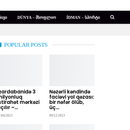
ᲘᲕᲘ
DÜNYA – ᲛᲡᲝᲤᲚᲘᲝ
İDMAN – ᲡᲞᲝᲠᲢᲘ
POPULAR POSTS
Qardabanidə 3
Nəzərli kəndində
ilyonluq
faciəvi yol qəzası:
stirahət mərkəzi
bir nəfər ölüb,
çılır –…
üç…
1/04/2023
09/12/2023