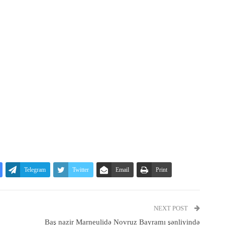
Telegram
Twitter
Email
Print
NEXT POST
Baş nazir Marneulidə Novruz Bayramı şənliyində