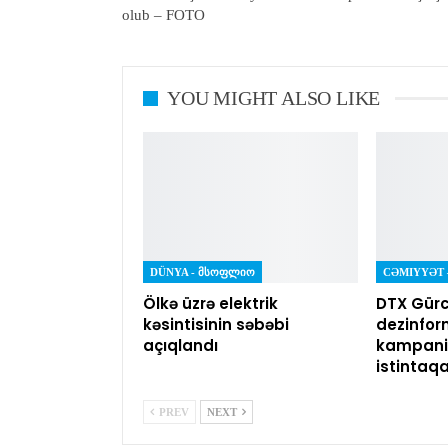
olub – FOTO
YOU MIGHT ALSO LIKE
DÜNYA - ᲛᲡᲝᲤᲚᲘᲝ
Ölkə üzrə elektrik
DTX Gürc
kəsintisinin səbəbi
dezinfor
açıqlandı
kampaniy
istintaq
PREV
NEXT