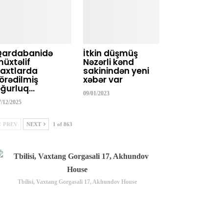
Qardabanidə
İtkin düşmüş
üxtəlif
Nəzərli kənd
axtlarda
sakinindən yeni
örədilmiş
xəbər var
ğurluq…
09/01/2023
7/12/2025
PREV
NEXT
1 of 863
Tbilisi, Vaxtang Gorgasali 17, Akhundov House