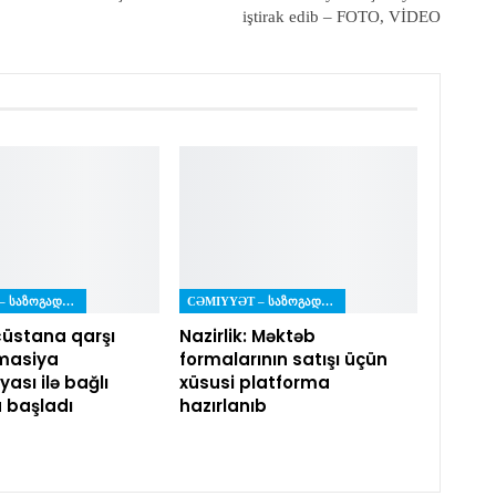
iştirak edib – FOTO, VİDEO
CƏMIYYƏT – ᲡᲐᲖᲝᲒᲐᲓᲝᲔᲑᲐ
CƏMIYYƏT – ᲡᲐᲖᲝᲒᲐᲓᲝᲔᲑᲐ
üstana qarşı
Nazirlik: Məktəb
masiya
formalarının satışı üçün
ası ilə bağlı
xüsusi platforma
a başladı
hazırlanıb