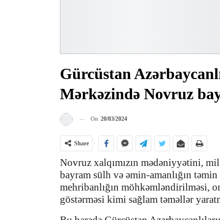
Gürcüstan Azərbaycanlı
Mərkəzində Novruz bay
On
20/03/2024
Share
Novruz xalqımızın mədəniyyətini, mill
bayram sülh və əmin-amanlığın təmin o
mehribanlığın möhkəmləndirilməsi, on
göstərməsi kimi sağlam təməllər yaratm