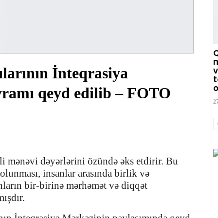
m
larının İnteqrasiya
v
t
o
ramı qeyd edilib – FOTO
2
i mənəvi dəyərlərini özündə əks etdirir. Bu
lunması, insanlar arasında birlik və
ların bir-birinə mərhəmət və diqqət
ışdır.