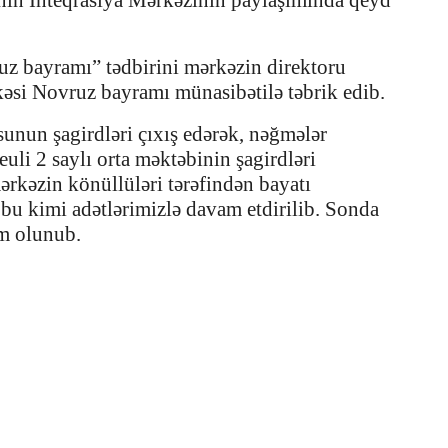
nın İnteqrasiya Mərkəzinin paylaşımında qeyd
uz bayramı” tədbirini mərkəzin direktoru
əsi Novruz bayramı münasibətilə təbrik edib.
unun şagirdləri çıxış edərək, nəğmələr
uli 2 saylı orta məktəbinin şagirdləri
mərkəzin könüllüləri tərəfindən bayatı
u kimi adətlərimizlə davam etdirilib. Sonda
im olunub.