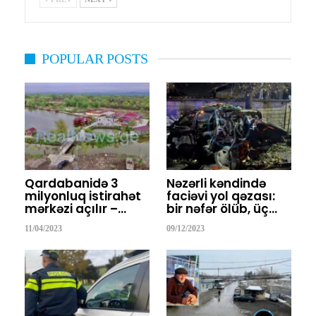
POPULAR POSTS
Qardabanidə 3
Nəzərli kəndində
milyonluq istirahət
faciəvi yol qəzası:
mərkəzi açılır –…
bir nəfər ölüb, üç…
11/04/2023
09/12/2023