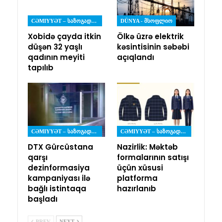
CƏMIYYƏT – ᲡᲐᲖᲝᲒᲐᲓᲝᲔᲑᲐ
DÜNYA - ᲛᲡᲝᲤᲚᲘᲝ
Xobidə çayda itkin
Ölkə üzrə elektrik
düşən 32 yaşlı
kəsintisinin səbəbi
qadının meyiti
açıqlandı
tapılıb
CƏMIYYƏT – ᲡᲐᲖᲝᲒᲐᲓᲝᲔᲑᲐ
CƏMIYYƏT – ᲡᲐᲖᲝᲒᲐᲓᲝᲔᲑᲐ
DTX Gürcüstana
Nazirlik: Məktəb
qarşı
formalarının satışı
dezinformasiya
üçün xüsusi
kampaniyası ilə
platforma
bağlı istintaqa
hazırlanıb
başladı
PREV
NEXT