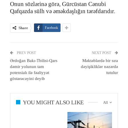
Onun sözlərinə görə, Gürcüstan Cənubi
Qafqazda sülh və əməkdaşlığın tərəfdarıdır.
Share
Facebook
PREV POST
NEXT POST
Ərdoğan Bakı-Tbilisi-Qars
Məktəblərdə bir sıra
dəmir yolunun tam
dəyişikliklər nəzərdə
potensialı ilə fəaliyyət
tutulur
göstərəcəyini deyib
YOU MIGHT ALSO LIKE
All