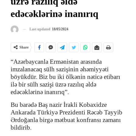
üzrə razılıq əldə
edəcəklərinə inanırıq
Last updated
18/05/2024
Share
“Azərbaycanla Ermənistan arasında
imzalanacaq sülh sazişinin əhəmiyyəti
böyükdür. Biz bu iki ölkənin nəticə etibarı
ilə bir sülh sazişi üzrə razılıq əldə
edəcəklərinə inanırıq”.
Bu barədə Baş nazir İrakli Kobaxidze
Ankarada Türkiyə Prezidenti Rəcəb Tayyib
Ərdoğanla birgə mətbuat konfransı zamanı
bildirib.