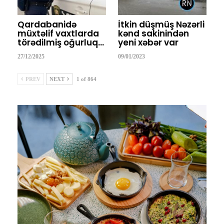
Qardabanidə
İtkin düşmüş Nəzərli
müxtəlif vaxtlarda
kənd sakinindən
törədilmiş oğurluq…
yeni xəbər var
27/12/2025
09/01/2023
PREV
NEXT
1 of 864