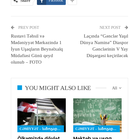
Share
Facebook
PREV POST
NEXT POST
Rustavi Təhsil və
Laçında “Gənclər Yaşıl
Mədəniyyət Mərkəzində 1
Dünya Naminə” Diaspor
İyun Uşaqların Beynəlxalq
Gənclərinin V Yay
Müdafiəsi Günü qeyd
Düşərgəsi keçiriləcək
olunub – FOTO
YOU MIGHT ALSO LIKE
All
CƏMIYYƏT – ᲡᲐᲖᲝᲒᲐᲓᲝᲔᲑᲐ
CƏMIYYƏT – ᲡᲐᲖᲝᲒᲐᲓᲝᲔᲑᲐ
Ölkəmizdə dövlət
Məktəb və uşaq