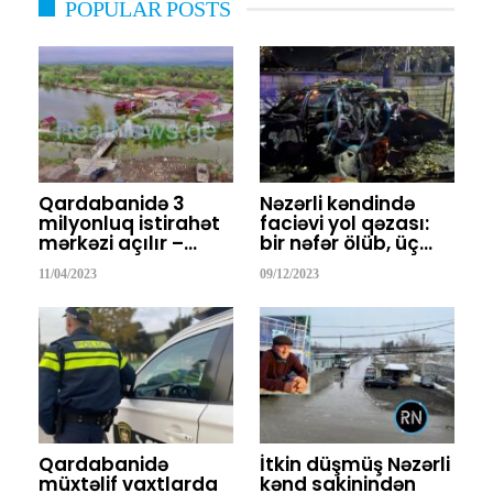
POPULAR POSTS
Qardabanidə 3
Nəzərli kəndində
milyonluq istirahət
faciəvi yol qəzası:
mərkəzi açılır –…
bir nəfər ölüb, üç…
11/04/2023
09/12/2023
Qardabanidə
İtkin düşmüş Nəzərli
müxtəlif vaxtlarda
kənd sakinindən