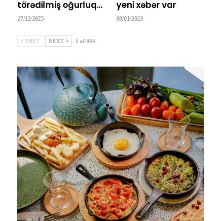
törədilmiş oğurluq…
yeni xəbər var
27/12/2025
09/01/2023
PREV
NEXT
1 of 864