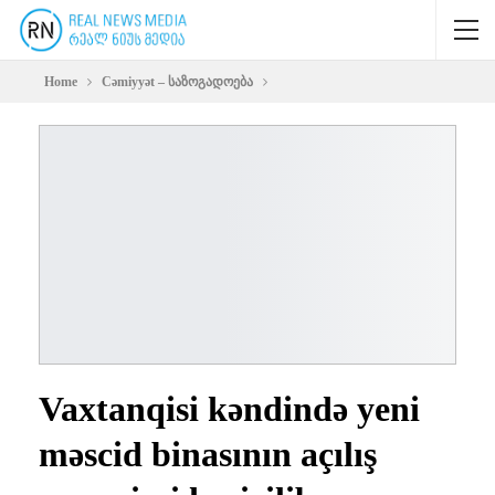
Home
Cəmiyyət – საზოგადოება
Vaxtanqisi kəndində yeni
məscid binasının açılış