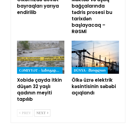
bayraqları yarıya
bağçalarında
endirilib
tədris prosesi bu
tarixdən
başlayacaq –
RƏSMİ
CƏMIYYƏT – ᲡᲐᲖᲝᲒᲐᲓᲝᲔᲑᲐ
DÜNYA - ᲛᲡᲝᲤᲚᲘᲝ
Xobidə çayda itkin
Ölkə üzrə elektrik
düşən 32 yaşlı
kəsintisinin səbəbi
qadının meyiti
açıqlandı
tapılıb
PREV
NEXT